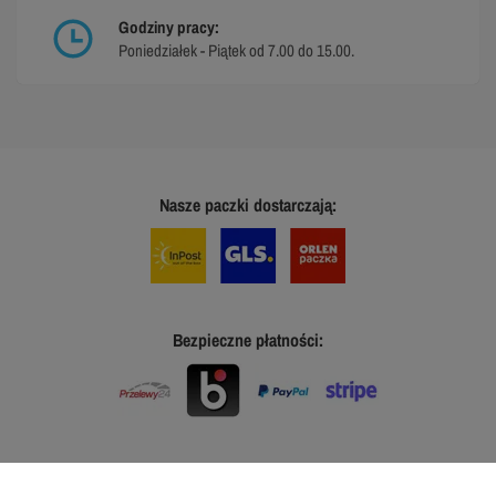
Godziny pracy:
Poniedziałek - Piątek od 7.00 do 15.00.
Nasze paczki dostarczają:
Bezpieczne płatności: