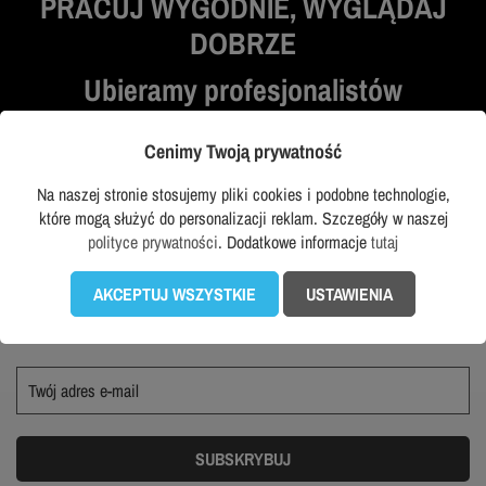
PRACUJ WYGODNIE, WYGLĄDAJ
DOBRZE
Ubieramy profesjonalistów
Cenimy Twoją prywatność
Na naszej stronie stosujemy pliki cookies i podobne technologie,
które mogą służyć do personalizacji reklam. Szczegóły w naszej
NEWSLETTER DLA
polityce prywatności
. Dodatkowe informacje
tutaj
PROFESJONALISTÓW
AKCEPTUJ WSZYSTKIE
USTAWIENIA
Zapisz się i zgarnij kod rabatowy na zakupy! Otrzymuj informację
o nowościach i wyprzedażach