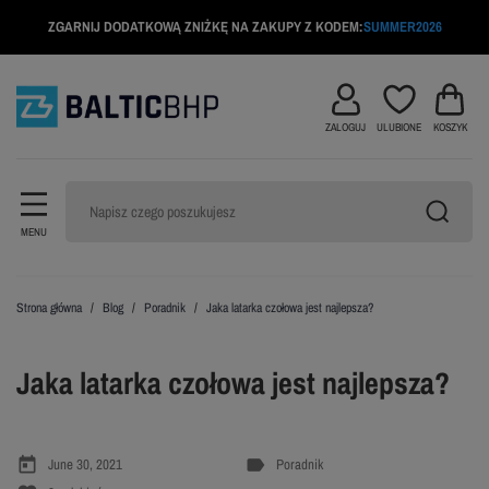
ZGARNIJ DODATKOWĄ ZNIŻKĘ NA ZAKUPY Z KODEM:
SUMMER2026
ZALOGUJ
ULUBIONE
KOSZYK
MENU
Strona główna
Blog
Poradnik
Jaka latarka czołowa jest najlepsza?
Jaka latarka czołowa jest najlepsza?
today
label
June 30, 2021
Poradnik