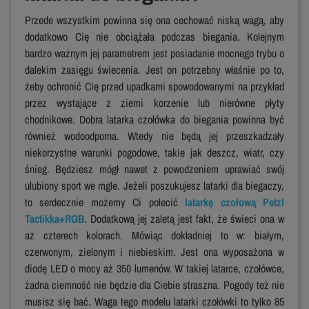
Przede wszystkim powinna się ona cechować niską wagą, aby
dodatkowo Cię nie obciążała podczas biegania. Kolejnym
bardzo ważnym jej parametrem jest posiadanie mocnego trybu o
dalekim zasięgu świecenia. Jest on potrzebny właśnie po to,
żeby ochronić Cię przed upadkami spowodowanymi na przykład
przez wystające z ziemi korzenie lub nierówne płyty
chodnikowe. Dobra latarka czołówka do biegania powinna być
również wodoodporna. Wtedy nie będą jej przeszkadzały
niekorzystne warunki pogodowe, takie jak deszcz, wiatr, czy
śnieg. Będziesz mógł nawet z powodzeniem uprawiać swój
ulubiony sport we mgle. Jeżeli poszukujesz latarki dla biegaczy,
to serdecznie możemy Ci polecić
latarkę czołową Petzl
Tactikka+RGB
. Dodatkową jej zaletą jest fakt, że świeci ona w
aż czterech kolorach. Mówiąc dokładniej to w: białym,
czerwonym, zielonym i niebieskim. Jest ona wyposażona w
diodę LED o mocy aż 350 lumenów. W takiej latarce, czołówce,
żadna ciemność nie będzie dla Ciebie straszna. Pogody też nie
musisz się bać. Waga tego modelu latarki czołówki to tylko 85