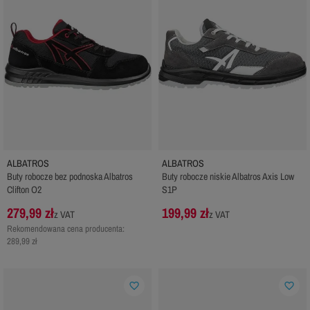
ALBATROS
ALBATROS
Buty robocze bez podnoska Albatros
Buty robocze niskie Albatros Axis Low
Clifton O2
S1P
279,99 zł
199,99 zł
z VAT
z VAT
Rekomendowana cena producenta:
289,99 zł
favorite_border
favorite_border