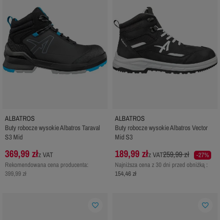
ALBATROS
ALBATROS
Buty robocze wysokie Albatros Taraval
Buty robocze wysokie Albatros Vector
S3 Mid
Mid S3
369,99 zł
189,99 zł
259,99 zł
z VAT
z VAT
-27%
Rekomendowana cena producenta:
Najniższa cena z 30 dni przed obniżką :
399,99 zł
154,46 zł
favorite_border
favorite_border