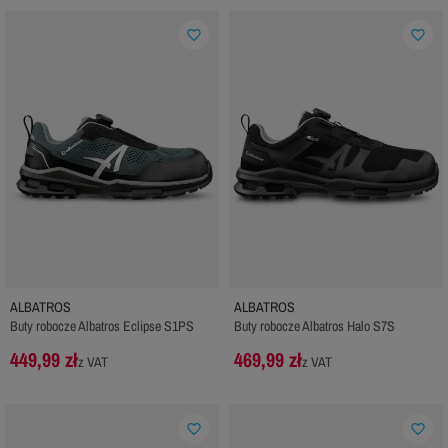
favorite_border
favorite_border
ALBATROS
ALBATROS
Buty robocze Albatros Eclipse S1PS
Buty robocze Albatros Halo S7S
449,99 zł
469,99 zł
z VAT
z VAT
favorite_border
favorite_border