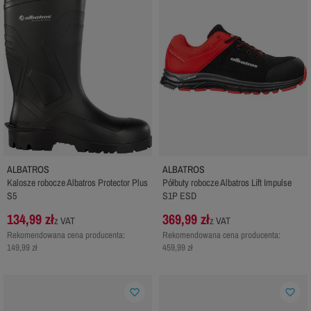
ALBATROS
ALBATROS
Kalosze robocze Albatros Protector Plus
Półbuty robocze Albatros Lift Impulse
S5
S1P ESD
134,99 zł
369,99 zł
z VAT
z VAT
Rekomendowana cena producenta:
Rekomendowana cena producenta:
149,99 zł
459,99 zł
favorite_border
favorite_border