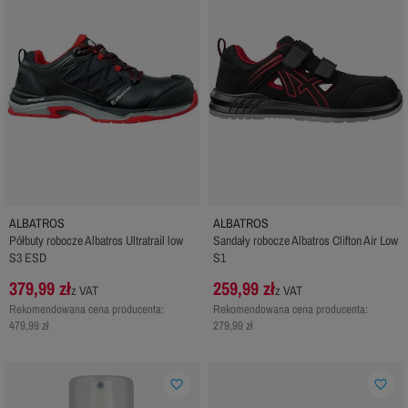
ALBATROS
ALBATROS
Półbuty robocze Albatros Ultratrail low
Sandały robocze Albatros Clifton Air Low
S3 ESD
S1
379,99 zł
259,99 zł
z VAT
z VAT
Rekomendowana cena producenta:
Rekomendowana cena producenta:
479,99 zł
279,99 zł
favorite_border
favorite_border