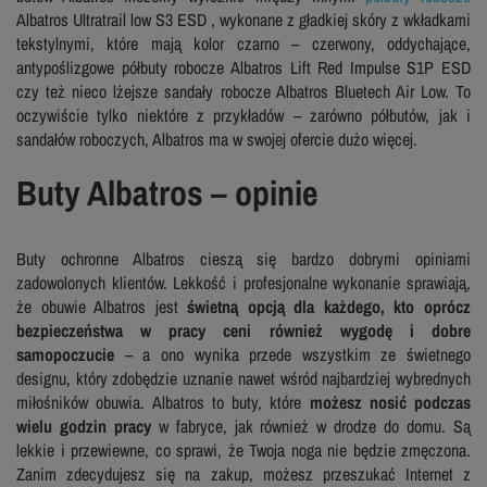
Albatros Ultratrail low S3 ESD , wykonane z gładkiej skóry z wkładkami
tekstylnymi, które mają kolor czarno – czerwony, oddychające,
antypoślizgowe półbuty robocze Albatros Lift Red Impulse S1P ESD
czy też nieco lżejsze sandały robocze Albatros Bluetech Air Low. To
oczywiście tylko niektóre z przykładów – zarówno półbutów, jak i
sandałów roboczych, Albatros ma w swojej ofercie dużo więcej.
Buty Albatros – opinie
Buty ochronne Albatros cieszą się bardzo dobrymi opiniami
zadowolonych klientów. Lekkość i profesjonalne wykonanie sprawiają,
że obuwie Albatros jest
świetną opcją dla każdego, kto oprócz
bezpieczeństwa w pracy ceni również wygodę i dobre
samopoczucie
– a ono wynika przede wszystkim ze świetnego
designu, który zdobędzie uznanie nawet wśród najbardziej wybrednych
miłośników obuwia. Albatros to buty, które
możesz nosić podczas
wielu godzin pracy
w fabryce, jak również w drodze do domu. Są
lekkie i przewiewne, co sprawi, że Twoja noga nie będzie zmęczona.
Zanim zdecydujesz się na zakup, możesz przeszukać Internet z