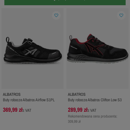
favorite_border
favorite_border
ALBATROS
ALBATROS
Buty robocze Albatros Airflow S1PL
Buty robocze Albatros Clifton Low S3
369,99 zł
289,99 zł
z VAT
z VAT
Rekomendowana cena producenta:
309,99 zł