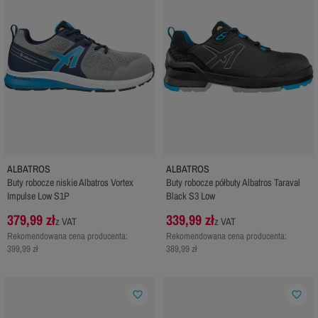
ALBATROS
ALBATROS
Buty robocze niskie Albatros Vortex
Buty robocze półbuty Albatros Taraval
Impulse Low S1P
Black S3 Low
379,99 zł
339,99 zł
z VAT
z VAT
Rekomendowana cena producenta:
Rekomendowana cena producenta:
399,99 zł
389,99 zł
favorite_border
favorite_border