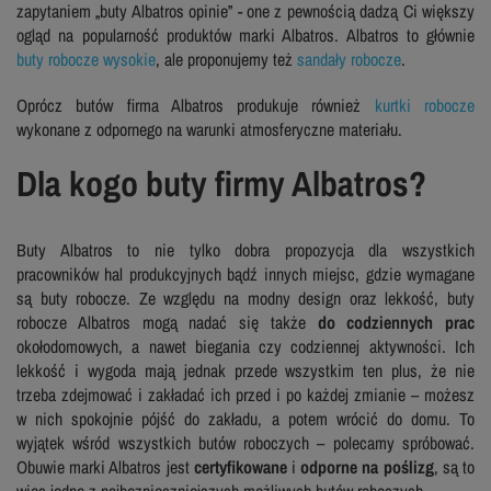
zapytaniem „buty Albatros opinie” - one z pewnością dadzą Ci większy
ogląd na popularność produktów marki Albatros. Albatros to głównie
buty robocze wysokie
, ale proponujemy też
sandały robocze
.
Oprócz butów firma Albatros produkuje również
kurtki robocze
wykonane z odpornego na warunki atmosferyczne materiału.
Dla kogo buty firmy Albatros?
Buty Albatros to nie tylko dobra propozycja dla wszystkich
pracowników hal produkcyjnych bądź innych miejsc, gdzie wymagane
są buty robocze. Ze względu na modny design oraz lekkość, buty
robocze Albatros mogą nadać się także
do codziennych prac
okołodomowych, a nawet biegania czy codziennej aktywności. Ich
lekkość i wygoda mają jednak przede wszystkim ten plus, że nie
trzeba zdejmować i zakładać ich przed i po każdej zmianie – możesz
w nich spokojnie pójść do zakładu, a potem wrócić do domu. To
wyjątek wśród wszystkich butów roboczych – polecamy spróbować.
Obuwie marki Albatros jest
certyfikowane
i
odporne na poślizg
, są to
więc jedne z najbezpieczniejszych możliwych butów roboczych.