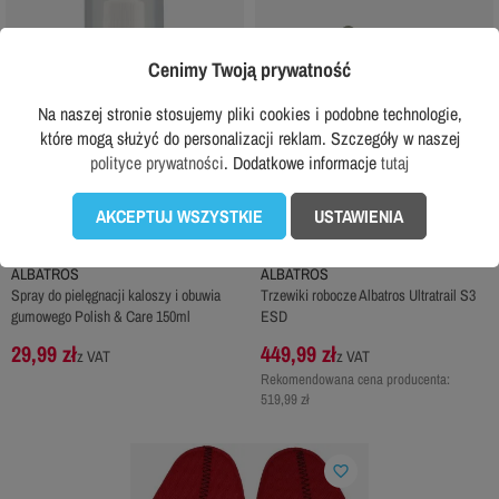
Cenimy Twoją prywatność
Na naszej stronie stosujemy pliki cookies i podobne technologie,
które mogą służyć do personalizacji reklam. Szczegóły w naszej
polityce prywatności
. Dodatkowe informacje
tutaj
AKCEPTUJ WSZYSTKIE
USTAWIENIA
ALBATROS
ALBATROS
Spray do pielęgnacji kaloszy i obuwia
Trzewiki robocze Albatros Ultratrail S3
gumowego Polish & Care 150ml
ESD
29,99 zł
449,99 zł
z VAT
z VAT
Rekomendowana cena producenta:
519,99 zł
favorite_border