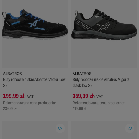
ALBATROS
ALBATROS
Buty robocze niskie Albatros Vector Low
Buty robocze niskie Albatros Vigor 2
S3
black low S3
199,99 zł
359,99 zł
z VAT
z VAT
Rekomendowana cena producenta:
Rekomendowana cena producenta:
239,99 zł
419,99 zł
favorite_border
favorite_border