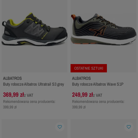
OSTATNIE SZTUKI
ALBATROS
ALBATROS
Buty robocze Albatros Ultratrail S3 grey
Buty robocze Albatros Wave S1P
369,99 zł
249,99 zł
z VAT
z VAT
Rekomendowana cena producenta:
Rekomendowana cena producenta:
399,99 zł
399,99 zł
favorite_border
favorite_border