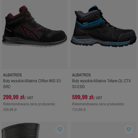
ALBATROS
ALBATROS
Buty wysokie Albatros Clifton MID S3
Buty wysokie Albatros Tofane QL CTX
SRC
S3 ESD
299,99 zł
599,99 zł
z VAT
z VAT
Rekomendowana cena producenta:
Rekomendowana cena producenta:
339,99 zł
714,99 zł
favorite_border
favorite_border