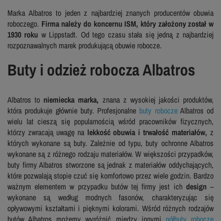
Marka Albatros to jeden z najbardziej znanych producentów obuwia
roboczego.
Firma należy do koncernu ISM, który założony został w
1930 roku
w Lippstadt. Od tego czasu stała się jedną z najbardziej
rozpoznawalnych marek produkującą obuwie robocze.
Buty i odzież robocza Albatros
Albatros to
niemiecka marka,
znana z wysokiej jakości produktów,
która produkuje głównie buty. Profesjonalne
buty robocze
Albatros od
wielu lat cieszą się popularnością wśród pracowników fizycznych,
którzy zwracają uwagę na
lekkość obuwia i trwałość materiałów,
z
których wykonane są buty. Zależnie od typu, buty ochronne Albatros
wykonane są z różnego rodzaju materiałów. W większości przypadków,
buty firmy Albatros stworzone są jednak z materiałów oddychających,
które pozwalają stopie czuć się komfortowo przez wiele godzin. Bardzo
ważnym elementem w przypadku butów tej firmy jest ich
design
–
wykonane są według modnych fasonów, charakteryzując się
opływowymi kształtami i pięknymi kolorami. Wśród różnych rodzajów
butów Albatros możemy wyróżnić między innymi
półbuty robocze