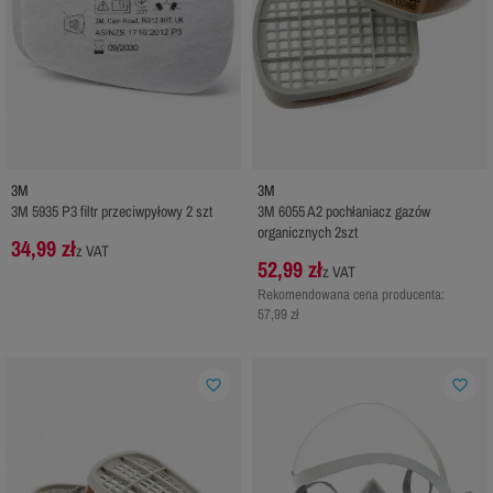
3M
3M
3M 5935 P3 filtr przeciwpyłowy 2 szt
3M 6055 A2 pochłaniacz gazów
organicznych 2szt
34,99 zł
z VAT
52,99 zł
z VAT
Rekomendowana cena producenta:
57,99 zł
favorite_border
favorite_border