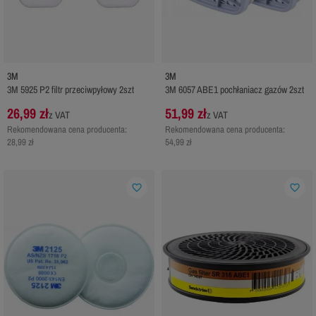
3M
3M
3M 5925 P2 filtr przeciwpyłowy 2szt
3M 6057 ABE1 pochłaniacz gazów 2szt
26,99 zł
51,99 zł
z VAT
z VAT
Rekomendowana cena producenta:
Rekomendowana cena producenta:
28,99 zł
54,99 zł
favorite_border
favorite_border