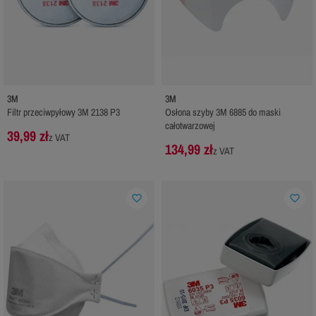
3M
3M
Filtr przeciwpyłowy 3M 2138 P3
Osłona szyby 3M 6885 do maski
całotwarzowej
39,99 zł
z VAT
134,99 zł
z VAT
favorite_border
favorite_border