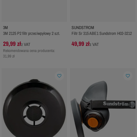
3M
SUNDSTROM
3M 2125 P2 filtr przeciwpyłowy 2 szt.
Filtr Sr 315 ABE1 Sundstrom H02-3212
29,99 zł
49,99 zł
z VAT
z VAT
Rekomendowana cena producenta:
31,99 zł
favorite_border
favorite_border