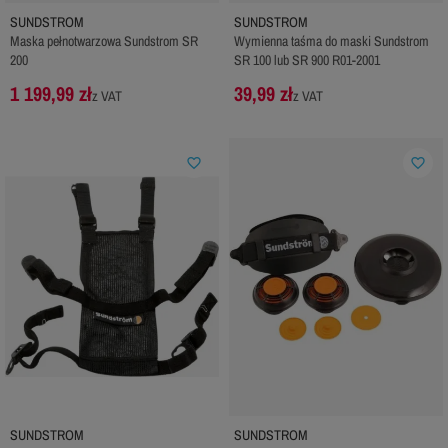
SUNDSTROM
SUNDSTROM
Maska pełnotwarzowa Sundstrom SR
Wymienna taśma do maski Sundstrom
200
SR 100 lub SR 900 R01-2001
1 199,99 zł
39,99 zł
z VAT
z VAT
favorite_border
favorite_border
SUNDSTROM
SUNDSTROM