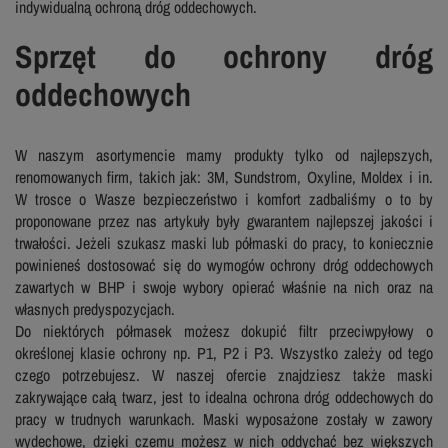
indywidualną ochroną dróg oddechowych.
Sprzęt do ochrony dróg
oddechowych
W naszym asortymencie mamy produkty tylko od najlepszych,
renomowanych firm, takich jak: 3M, Sundstrom, Oxyline, Moldex i in.
W trosce o Wasze bezpieczeństwo i komfort zadbaliśmy o to by
proponowane przez nas artykuły były gwarantem najlepszej jakości i
trwałości. Jeżeli szukasz maski lub półmaski do pracy, to koniecznie
powinieneś dostosować się do wymogów ochrony dróg oddechowych
zawartych w BHP i swoje wybory opierać właśnie na nich oraz na
własnych predyspozycjach.
Do niektórych półmasek możesz dokupić filtr przeciwpyłowy o
określonej klasie ochrony np. P1, P2 i P3. Wszystko zależy od tego
czego potrzebujesz. W naszej ofercie znajdziesz także maski
zakrywające całą twarz, jest to idealna ochrona dróg oddechowych do
pracy w trudnych warunkach. Maski wyposażone zostały w zawory
wydechowe, dzięki czemu możesz w nich oddychać bez większych