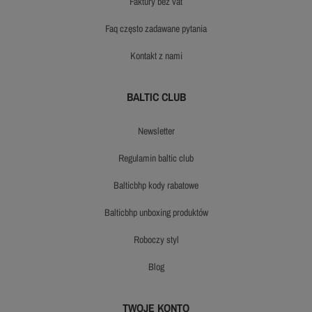
faktury bez vat
faq często zadawane pytania
kontakt z nami
BALTIC CLUB
newsletter
regulamin baltic club
balticbhp kody rabatowe
balticbhp unboxing produktów
roboczy styl
blog
TWOJE KONTO