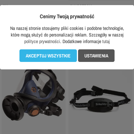
3M
SUNDSTROM
3M 2128 P2R filtr przeciwpyłowy 2 szt
Zestaw ochronny Sundstrom: półmaska
Cenimy Twoją prywatność
SR 100 + SR 221 + SR 510
36,99 zł
z VAT
209,99 zł
Na naszej stronie stosujemy pliki cookies i podobne technologie,
z VAT
Rekomendowana cena producenta:
które mogą służyć do personalizacji reklam. Szczegóły w naszej
39,99 zł
Rekomendowana cena producenta:
289,99 zł
polityce prywatności
. Dodatkowe informacje
tutaj
AKCEPTUJ WSZYSTKIE
USTAWIENIA
favorite_border
favorite_border