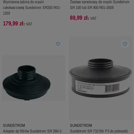
Wymienna taśma do maski
Zestaw serwisowy do maski Sundstrom
całotwarzowej Sundstrom SR200 R01-
SR 100 lub SR 900 R01-2005
1203
69,99 zł
z VAT
179,99 zł
z VAT
favorite_border
favorite_border
SUNDSTROM
SUNDSTROM
Adapter do filtrów Sundstrom SR 280-3
Sundstrom SR 710 filtr P3 do jednostki