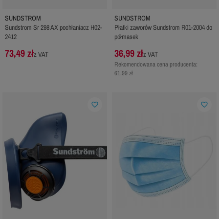
SUNDSTROM
SUNDSTROM
Sundstrom Sr 298 AX pochłaniacz H02-
Płatki zaworów Sundstrom R01-2004 do
2412
półmasek
73,49 zł
36,99 zł
z VAT
z VAT
Rekomendowana cena producenta:
61,99 zł
favorite_border
favorite_border