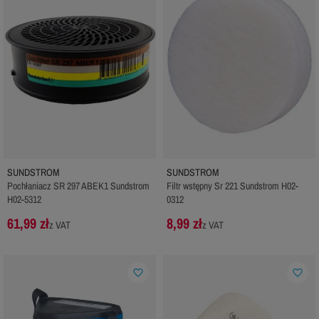
SUNDSTROM
SUNDSTROM
Pochłaniacz SR 297 ABEK1 Sundstrom
Filtr wstępny Sr 221 Sundstrom H02-
H02-5312
0312
61,99 zł
8,99 zł
z VAT
z VAT
favorite_border
favorite_border