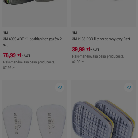
3M
3M
3M 6059 ABEK1 pochłaniacz gazów 2
3M 2135 P3R filtr przeciwpyłowy 2szt
szt
39,99 zł
z VAT
76,99 zł
z VAT
Rekomendowana cena producenta:
42,99 zł
Rekomendowana cena producenta:
87,99 zł
favorite_border
favorite_border