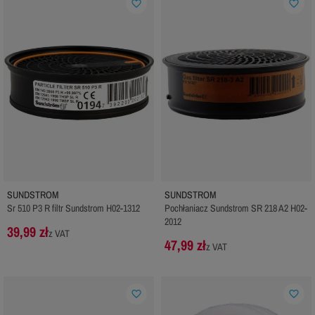
favorite_border
favorite_border
SUNDSTROM
SUNDSTROM
Sr 510 P3 R filtr Sundstrom H02-1312
Pochłaniacz Sundstrom SR 218 A2 H02-
2012
39,99 zł
z VAT
47,99 zł
z VAT
favorite_border
favorite_border