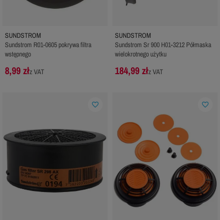
SUNDSTROM
SUNDSTROM
Sundstrom R01-0605 pokrywa filtra
Sundstrom Sr 900 H01-3212 Półmaska
wstępnego
wielokrotnego użytku
8,99 zł
184,99 zł
z VAT
z VAT
favorite_border
favorite_border