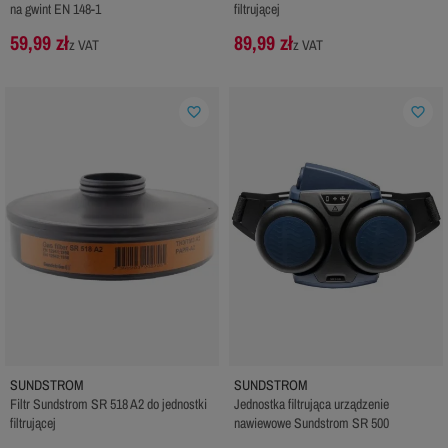
na gwint EN 148-1
filtrującej
59,99 zł
89,99 zł
z VAT
z VAT
favorite_border
favorite_border
SUNDSTROM
SUNDSTROM
Filtr Sundstrom SR 518 A2 do jednostki
Jednostka filtrująca urządzenie
filtrującej
nawiewowe Sundstrom SR 500