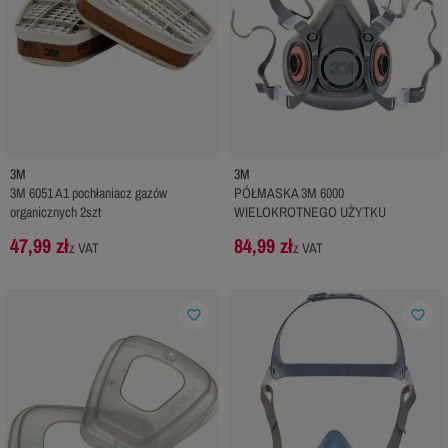
3M
3M
3M 6051 A1 pochłaniacz gazów
PÓŁMASKA 3M 6000
organicznych 2szt
WIELOKROTNEGO UŻYTKU
47,99 zł
84,99 zł
z VAT
z VAT
favorite_border
favorite_border