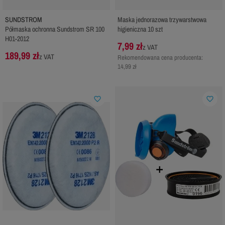
SUNDSTROM
Maska jednorazowa trzywarstwowa
Półmaska ochronna Sundstrom SR 100
higieniczna 10 szt
H01-2012
7,99 zł
z VAT
189,99 zł
z VAT
Rekomendowana cena producenta:
14,99 zł
favorite_border
favorite_border