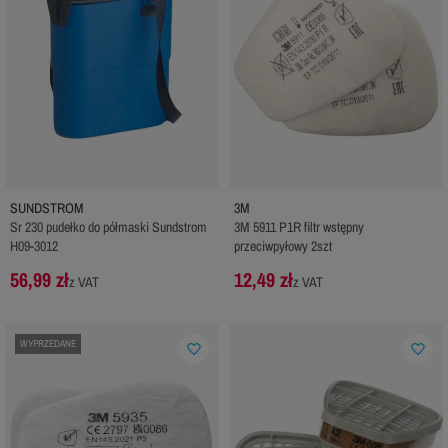
SUNDSTROM
3M
Sr 230 pudełko do półmaski Sundstrom
3M 5911 P1R filtr wstępny
H09-3012
przeciwpyłowy 2szt
56,99 zł
12,49 zł
z VAT
z VAT
WYPRZEDANE
favorite_border
favorite_border