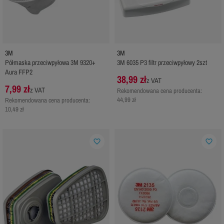
3M
3M
Półmaska przeciwpyłowa 3M 9320+
3M 6035 P3 filtr przeciwpyłowy 2szt
Aura FFP2
38,99 zł
z VAT
7,99 zł
z VAT
Rekomendowana cena producenta:
44,99 zł
Rekomendowana cena producenta:
10,49 zł
favorite_border
favorite_border