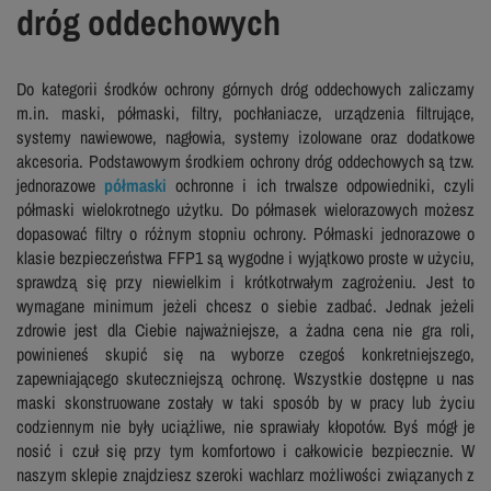
dróg oddechowych
Do kategorii środków ochrony górnych dróg oddechowych zaliczamy
m.in. maski, półmaski, filtry, pochłaniacze, urządzenia filtrujące,
systemy nawiewowe, nagłowia, systemy izolowane oraz dodatkowe
akcesoria. Podstawowym środkiem ochrony dróg oddechowych są tzw.
jednorazowe
półmaski
ochronne i ich trwalsze odpowiedniki, czyli
półmaski wielokrotnego użytku. Do półmasek wielorazowych możesz
dopasować filtry o różnym stopniu ochrony. Półmaski jednorazowe o
klasie bezpieczeństwa FFP1 są wygodne i wyjątkowo proste w użyciu,
sprawdzą się przy niewielkim i krótkotrwałym zagrożeniu. Jest to
wymagane minimum jeżeli chcesz o siebie zadbać. Jednak jeżeli
zdrowie jest dla Ciebie najważniejsze, a żadna cena nie gra roli,
powinieneś skupić się na wyborze czegoś konkretniejszego,
zapewniającego skuteczniejszą ochronę. Wszystkie dostępne u nas
maski skonstruowane zostały w taki sposób by w pracy lub życiu
codziennym nie były uciążliwe, nie sprawiały kłopotów. Byś mógł je
nosić i czuł się przy tym komfortowo i całkowicie bezpiecznie. W
naszym sklepie znajdziesz szeroki wachlarz możliwości związanych z