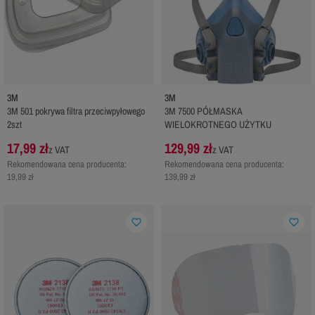
3M
3M
3M 501 pokrywa filtra przeciwpyłowego
3M 7500 PÓŁMASKA
2szt
WIELOKROTNEGO UŻYTKU
17,99 zł
129,99 zł
z VAT
z VAT
Rekomendowana cena producenta:
Rekomendowana cena producenta:
19,99 zł
139,99 zł
favorite_border
favorite_border