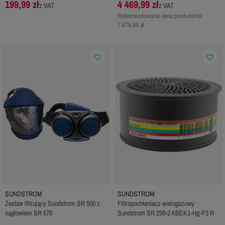
199,99 zł
4 469,99 zł
z VAT
z VAT
Rekomendowana cena producenta:
7 879,99 zł
favorite_border
favorite_border
SUNDSTROM
SUNDSTROM
Zestaw filtrujący Sundstrom SR 500 z
Filtropochłaniacz wielogazowy
nagłowiem SR 570
Sundstrom SR 299-2 ABEK1-Hg-P3 R