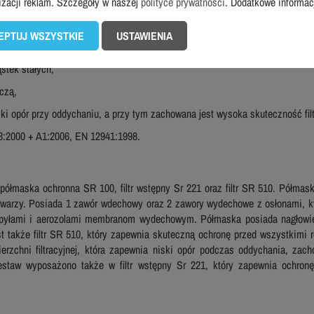
izacji reklam. Szczegóły w naszej
polityce prywatności
. Dodatkowe informa
EPTUJ WSZYSTKIE
USTAWIENIA
stek stałych,
czą,
iski opór przy oddychaniu, a przy tym zachowana jest wysoka skuteczność filt
3:2000 + A1:2006, EN 12941:1998.
łmaska ochronna SR 100, filtr wstępny Sr 221 oraz filtr SR 510. Półmask
 twarzy. Posiada 1 zawór wdechowy oraz 2 zawory wydechowe z osłonami, 
yłami i aerozolami membranom wydechowym. Półmaska posiada nagłowie w 
 także filtr SR 510, który zapewnia skuteczną ochronę przed wszystkimi 
erzchni filtracyjnej, która zapewnia niski opór podczas oddychania, zac
staw wyposażono także w filtr
wstępny Sr 221, który zapewnia ochronę