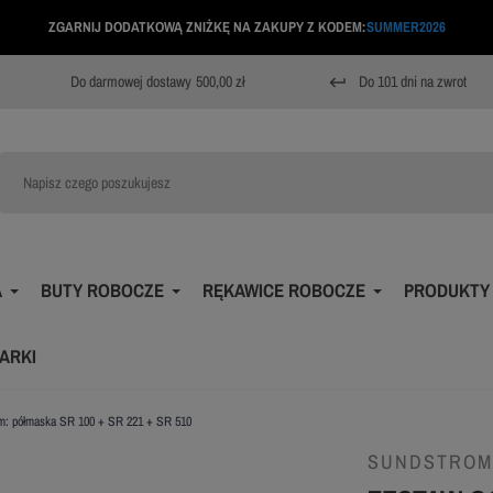
ZGARNIJ DODATKOWĄ ZNIŻKĘ NA ZAKUPY Z KODEM:
SUMMER2026
Do darmowej dostawy
500,00 zł
Do 101 dni na zwrot
keyboard_return
A
BUTY ROBOCZE
RĘKAWICE ROBOCZE
PRODUKTY
ARKI
m: półmaska SR 100 + SR 221 + SR 510
SUNDSTROM