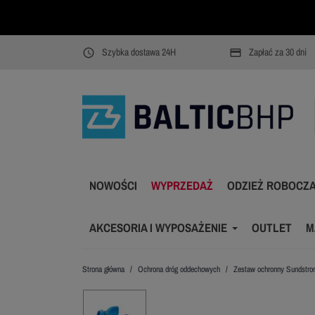
Szybka dostawa 24H
Zapłać za 30 dni
access_time
payment
NOWOŚCI
WYPRZEDAŻ
ODZIEŻ ROBOCZ
AKCESORIA I WYPOSAŻENIE
OUTLET
M
Strona główna
Ochrona dróg oddechowych
Zestaw ochronny Sundstro