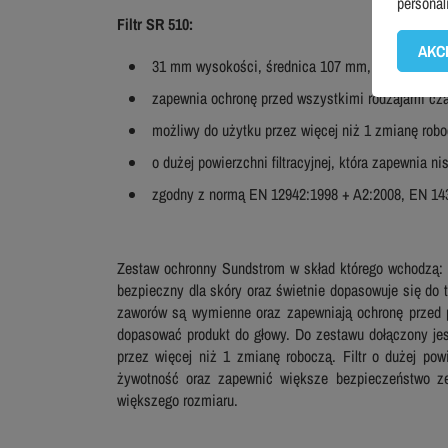
personal
Filtr
SR 510:
AKC
31
mm wysokości, średnica
107
mm,
zapewnia ochronę przed wszystkimi rodzajami czą
możliwy do użytku przez więcej niż 1 zmianę robo
o dużej powierzchni filtracyjnej, która zapewnia n
zgodny z normą EN 12942:1998 + A2:2008, EN 14
Zestaw ochronny Sundstrom w skład którego wchodzą: pó
bezpieczny dla skóry oraz świetnie dopasowuje się do
zaworów są wymienne oraz zapewniają ochronę przed p
dopasować produkt do głowy. Do zestawu dołączony jest
przez więcej niż 1 zmianę roboczą. Filtr o dużej powi
żywotność
oraz zapewnić większe bezpieczeństwo
ze
większego rozmiaru.