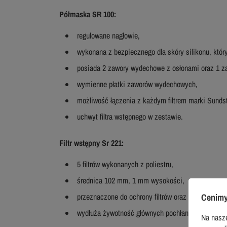
Półmaska SR 100:
regulowane nagłowie,
wykonana z bezpiecznego dla skóry silikonu, któr
posiada 2 zawory wydechowe z osłonami oraz 1 z
wymienne płatki zaworów wydechowych,
możliwość łączenia z każdym filtrem marki Sunds
uchwyt filtra wstępnego w zestawie.
Filtr wstępny Sr 221:
5 filtrów wykonanych z poliestru,
średnica 102 mm, 1 mm wysokości,
Cenimy
przeznaczone do ochrony filtrów oraz pochłaniacz
wydłuża żywotność głównych pochłaniaczy i filtró
Na nasze