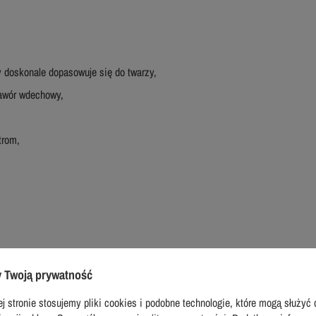
y doskonale dopasowuje się do twarzy,
awór wdechowy,
trom,
 Twoją prywatność
y przed cząstkami stałymi większego rozmiaru,
w oraz zapewnia niskie opory oddechowe.
j stronie stosujemy pliki cookies i podobne technologie, które mogą służyć 