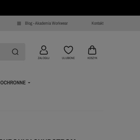
Blog - Akademia Workwear
Kontakt
view_headline
ZALOGUJ
ULUBIONE
KOSZYK
 OCHRONNE