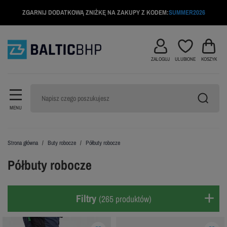
ZGARNIJ DODATKOWĄ ZNIŻKĘ NA ZAKUPY Z KODEM:
SUMMER2026
ZALOGUJ
ULUBIONE
KOSZYK
MENU
Strona główna
Buty robocze
Półbuty robocze
Półbuty robocze
Filtry
(265 produktów)