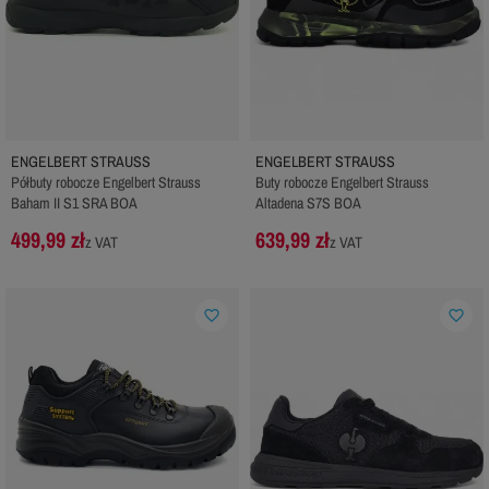
ENGELBERT STRAUSS
ENGELBERT STRAUSS
Półbuty robocze Engelbert Strauss
Buty robocze Engelbert Strauss
Baham II S1 SRA BOA
Altadena S7S BOA
499,99 zł
639,99 zł
z VAT
z VAT
favorite_border
favorite_border