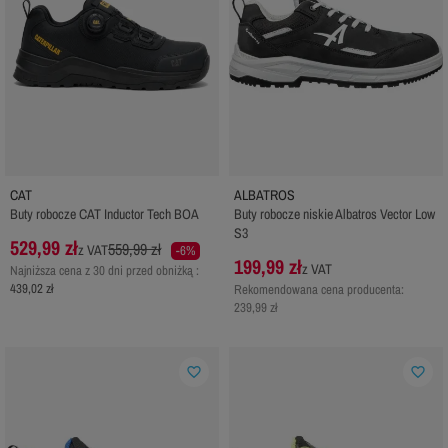
CAT
ALBATROS
Buty robocze CAT Inductor Tech BOA
Buty robocze niskie Albatros Vector Low
S3
529,99 zł
559,99 zł
z VAT
-6%
199,99 zł
z VAT
Najniższa cena z 30 dni przed obniżką :
439,02 zł
Rekomendowana cena producenta:
239,99 zł
favorite_border
favorite_border