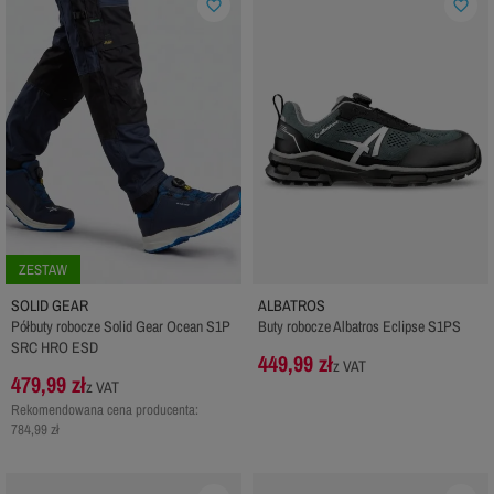
favorite_border
favorite_border
ZESTAW
SOLID GEAR
ALBATROS
Półbuty robocze Solid Gear Ocean S1P
Buty robocze Albatros Eclipse S1PS
SRC HRO ESD
449,99 zł
z VAT
479,99 zł
z VAT
Rekomendowana cena producenta:
784,99 zł