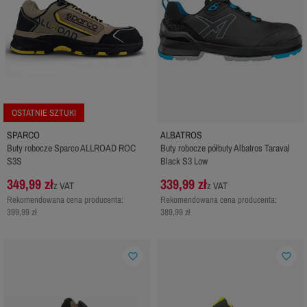
OSTATNIE SZTUKI
SPARCO
ALBATROS
Buty robocze Sparco ALLROAD ROC
Buty robocze półbuty Albatros Taraval
S3S
Black S3 Low
349,99 zł
339,99 zł
z VAT
z VAT
Rekomendowana cena producenta:
Rekomendowana cena producenta:
399,99 zł
389,99 zł
favorite_border
favorite_border