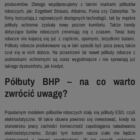
producentów. Dlatego współpracujemy z takimi markami półbutów
roboczych, jak: Engelbert Strauss, Albatros, Puma czy Caterpillar. Te
firmy korzystają z najnowszych dostępnych technologii, tak by męskie
półbuty ochronne zyskały nowy poziom komfortu. Także trendy
dotyczące butów roboczych zmieniają się z czasem. Teraz buty
robocze nie kojarzą się już z ciężkimi, opornymi, brzydkimi butami.
Półbuty robocze produkowane są w taki sposób byś poza pracą także
czuł się w nich dobrze. Na przestrzeni lat nawet półbuty robocze z
podnoskami ochronnymi są coraz wygodniejsze i nie sprawiają już
takiego dyskomfortu, jak kiedyś.
Półbuty BHP – na co warto
zwrócić uwagę?
Popularnym modelem półbutów roboczych stały się półbuty ESD, czyli
elektrostatyczne. W takie obuwie powinno się inwestować, kiedy na
stanowisku pracy zachodzi konieczność zapobiegania naładowaniu
elektrostatycznemu. Dzięki tym butom nasze ciało nie będzie
elektryzować z innymi przedmiotami. W ten sposób unikniemy