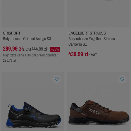
GRISPORT
ENGELBERT STRAUSS
Buty robocze Grisport Asiago S3
Buty robocze Engelbert Strauss
Canberra S1
289,99 zł
444,99 zł
z VAT
-35%
439,99 zł
z VAT
Najniższa cena z 30 dni przed obniżką :
235,76 zł
favorite_border
favorite_border