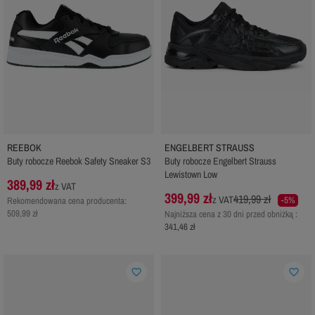
REEBOK
ENGELBERT STRAUSS
Buty robocze Reebok Safety Sneaker S3
Buty robocze Engelbert Strauss
Lewistown Low
389,99 zł
z VAT
399,99 zł
419,99 zł
z VAT
-5%
Rekomendowana cena producenta:
509,99 zł
Najniższa cena z 30 dni przed obniżką :
341,46 zł
favorite_border
favorite_border