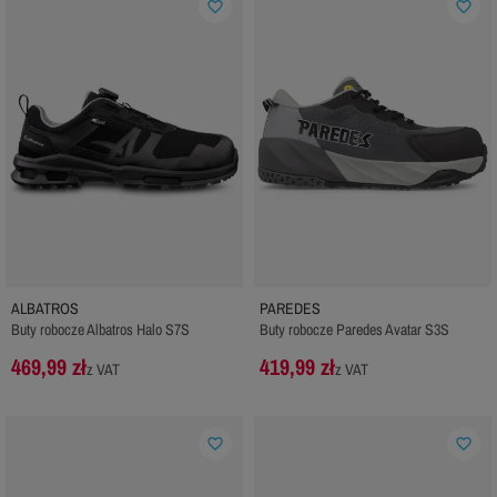
favorite_border
favorite_border
ALBATROS
PAREDES
Buty robocze Albatros Halo S7S
Buty robocze Paredes Avatar S3S
469,99 zł
419,99 zł
z VAT
z VAT
favorite_border
favorite_border