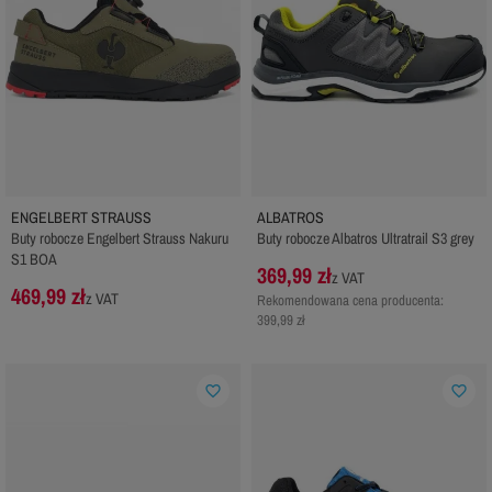
ENGELBERT STRAUSS
ALBATROS
Buty robocze Engelbert Strauss Nakuru
Buty robocze Albatros Ultratrail S3 grey
S1 BOA
369,99 zł
z VAT
469,99 zł
z VAT
Rekomendowana cena producenta:
399,99 zł
favorite_border
favorite_border