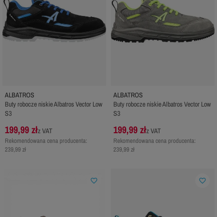
ALBATROS
ALBATROS
Buty robocze niskie Albatros Vector Low
Buty robocze niskie Albatros Vector Low
S3
S3
199,99 zł
199,99 zł
z VAT
z VAT
Rekomendowana cena producenta:
Rekomendowana cena producenta:
239,99 zł
239,99 zł
favorite_border
favorite_border