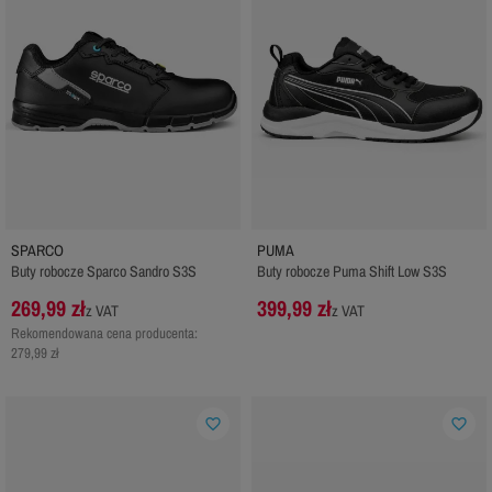
SPARCO
PUMA
Buty robocze Sparco Sandro S3S
Buty robocze Puma Shift Low S3S
269,99 zł
399,99 zł
z VAT
z VAT
Rekomendowana cena producenta:
279,99 zł
favorite_border
favorite_border