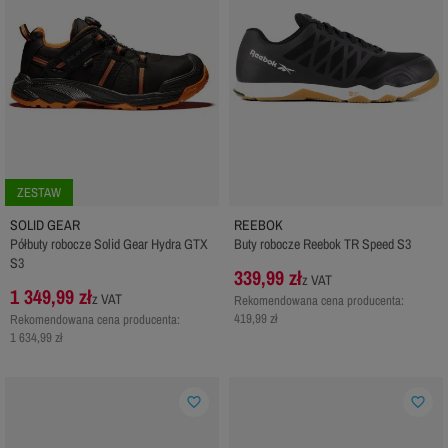
ZESTAW
SOLID GEAR
REEBOK
Półbuty robocze Solid Gear Hydra GTX
Buty robocze Reebok TR Speed S3
S3
339,99 zł
z VAT
1 349,99 zł
z VAT
Rekomendowana cena producenta:
419,99 zł
Rekomendowana cena producenta:
1 634,99 zł
favorite_border
favorite_border