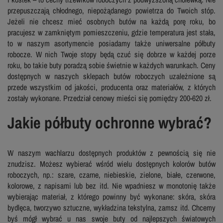
przepuszczają chłodnego, niepożądanego powietrza do Twoich stóp.
Jeżeli nie chcesz mieć osobnych butów na każdą porę roku, bo
pracujesz w zamkniętym pomieszczeniu, gdzie temperatura jest stała,
to w naszym asortymencie posiadamy także uniwersalne półbuty
robocze. W nich Twoje stopy będą czuć się dobrze w każdej porze
roku, bo takie buty poradzą sobie świetnie w każdych warunkach. Ceny
dostępnych w naszych sklepach butów roboczych uzależnione są
przede wszystkim od jakości, producenta oraz materiałów, z których
zostały wykonane. Przedział cenowy mieści się pomiędzy 200-620 zł.
Jakie półbuty ochronne wybrać?
W naszym wachlarzu dostępnych produktów z pewnością się nie
znudzisz. Możesz wybierać wśród wielu dostępnych kolorów butów
roboczych, np.: szare, czarne, niebieskie, zielone, białe, czerwone,
kolorowe, z napisami lub bez itd. Nie wpadniesz w monotonię także
wybierając materiał, z którego powinny być wykonane: skóra, skóra
bydlęca, tworzywo sztuczne, wykładzina tekstylna, zamsz itd. Chcemy
byś mógł wybrać u nas swoje buty od najlepszych światowych