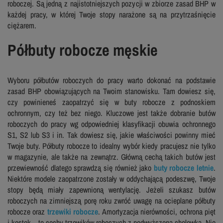
roboczej. Są jedną z najistotniejszych pozycji w zbiorze zasad BHP w
każdej pracy, w której Twoje stopy narażone są na przytrzaśnięcie
ciężarem.
Półbuty robocze męskie
Wyboru półbutów roboczych do pracy warto dokonać na podstawie
zasad BHP obowiązujących na Twoim stanowisku. Tam dowiesz się,
czy powinieneś zaopatrzyć się w buty robocze z podnoskiem
ochronnym, czy też bez niego. Kluczowe jest także dobranie butów
roboczych do pracy wg odpowiedniej klasyfikacji obuwia ochronnego
S1, S2 lub S3 i in. Tak dowiesz się, jakie właściwości powinny mieć
Twoje buty. Półbuty robocze to idealny wybór kiedy pracujesz nie tylko
w magazynie, ale także na zewnątrz. Główną cechą takich butów jest
przewiewność dlatego sprawdzą się również jako
buty robocze letnie
.
Niektóre modele zaopatrzone zostały w oddychającą podeszwę, Twoje
stopy będą miały zapewnioną wentylację. Jeżeli szukasz butów
roboczych na zimniejszą porę roku zwróć uwagę na ocieplane półbuty
robocze oraz
trzewiki robocze
. Amortyzacja nierówności, ochrona pięt
i kostek – to cechy trzewików roboczych z podwyższoną cholewką. Nie