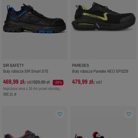
SIR SAFETY
PAREDES
Buty robocze SIR Smart S7S
Buty robocze Paredes NEO SP5229
469,99 zł
479,99 zł
629,99 zł
z VAT
z VAT
-26%
Najniższa cena z 30 dni przed obniżką :
382,11 zł
favorite_border
favorite_border