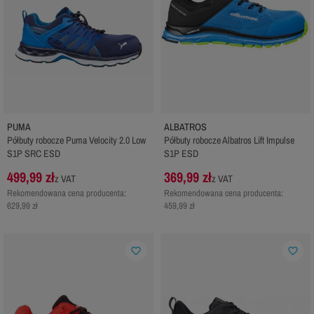
PUMA
ALBATROS
Półbuty robocze Puma Velocity 2.0 Low
Półbuty robocze Albatros Lift Impulse
S1P SRC ESD
S1P ESD
499,99 zł
369,99 zł
z VAT
z VAT
Rekomendowana cena producenta:
Rekomendowana cena producenta:
629,99 zł
459,99 zł
favorite_border
favorite_border