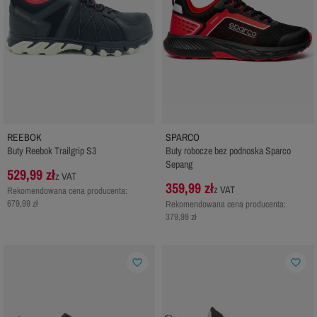
REEBOK
SPARCO
Buty Reebok Trailgrip S3
Buty robocze bez podnoska Sparco
Sepang
529,99 zł
z VAT
359,99 zł
z VAT
Rekomendowana cena producenta:
679,99 zł
Rekomendowana cena producenta:
379,99 zł
favorite_border
favorite_border