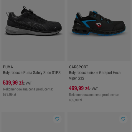
PUMA
GARSPORT
Buty robocze Puma Safety Slide S1PS
Buty robocze niskie Garsport Hexa
Viper S3S
539,99 zł
z VAT
469,99 zł
z VAT
Rekomendowana cena producenta:
579,99 zł
Rekomendowana cena producenta:
689,99 zł
favorite_border
favorite_border