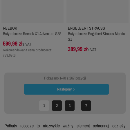
REEBOK
ENGELBERT STRAUSS
Buty robocze Reebok X1 Adventure S3S
Buty robocze Engelbert Strauss Manda
S1
599,99 zł
z VAT
389,99 zł
z VAT
Rekomendowana cena producenta:
789,99 zł
Pokazano 1-40 z 267 pozycji
Następny

…
1
2
3
7
Półbuty robocze to niezwykle ważny element ochronnej odzieży