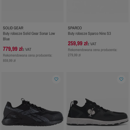
SOLID GEAR
SPARCO
Buty robocze Solid Gear Sonar Low
Buty robocze Sparco Nino S3
Blue
259,99 zł
z VAT
779,99 zł
z VAT
Rekomendowana cena producenta:
279,99 zł
Rekomendowana cena producenta:
859,99 zł
favorite_border
favorite_border