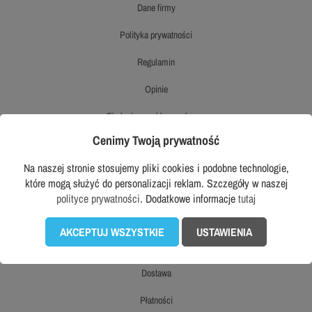
dane firmy
polityka prywatności
regulamin
opinie
ekologiczny sklep workwear
Cenimy Twoją prywatność
opinie o produktach
Na naszej stronie stosujemy pliki cookies i podobne technologie,
prawo odstąpienia od umowy
które mogą służyć do personalizacji reklam. Szczegóły w naszej
polityce prywatności
. Dodatkowe informacje
tutaj
mapa strony
AKCEPTUJ WSZYSTKIE
USTAWIENIA
OBSŁUGA KLIENTA
dostawa
płatności