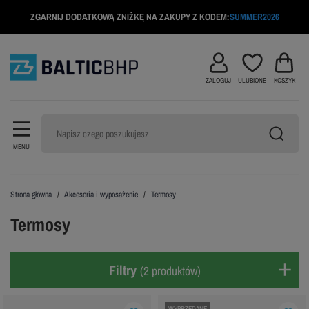
ZGARNIJ DODATKOWĄ ZNIŻKĘ NA ZAKUPY Z KODEM:
SUMMER2026
ZALOGUJ
ULUBIONE
KOSZYK
MENU
Strona główna
Akcesoria i wyposażenie
Termosy
Termosy
Filtry
(2 produktów)
WYPRZEDANE