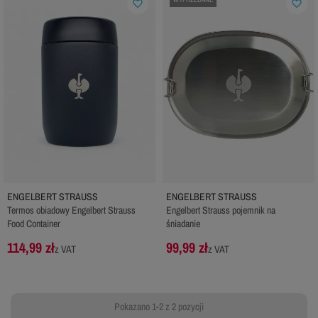
favorite_border
favorite_border
ENGELBERT STRAUSS
ENGELBERT STRAUSS
Termos obiadowy Engelbert Strauss
Engelbert Strauss pojemnik na
Food Container
śniadanie
114,99 zł
99,99 zł
z VAT
z VAT
Pokazano 1-2 z 2 pozycji