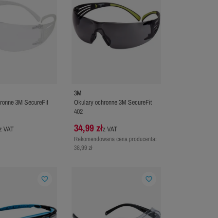
3M
ronne 3M SecureFit
Okulary ochronne 3M SecureFit
402
34,99 zł
z VAT
z VAT
Rekomendowana cena producenta:
38,99 zł
favorite_border
favorite_border