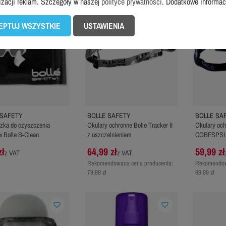
izacji reklam. Szczegóły w naszej
polityce prywatności
. Dodatkowe informa
EPTUJ WSZYSTKIE
USTAWIENIA
 SAFETY
BOLLE SAFETY
BOLLE SA
zka do czyszczenia
Okulary ochronne Bolle Tracker II
Okulary och
w Bolle B-Clean
z uszczelnieniem
COBFSPSI
zł
64,99 zł
59,99 zł
z VAT
z VAT
Rekomendowana cena producenta:
Rekomendow
79,99 zł
69,99 zł
favorite_border
favorite_border