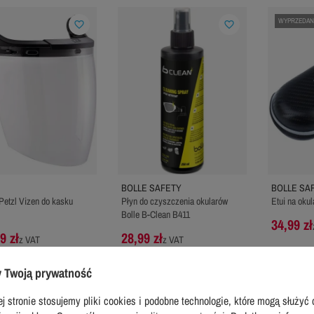
WYPRZEDAN
favorite_border
favorite_border
BOLLE SAFETY
BOLLE SA
Petzl Vizen do kasku
Płyn do czyszczenia okularów
Etui na okul
Bolle B-Clean B411
34,99 zł
9 zł
28,99 zł
z VAT
z VAT
dowana cena producenta:
ł
 Twoją prywatność
j stronie stosujemy pliki cookies i podobne technologie, które mogą służyć 
EDANE
favorite_border
favorite_border