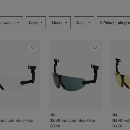
rtowanie
Cena
Marka
Kolor
Pokaż / ukryj w
favorite_border
favorite_border
3M
3M
kulary do hełmu Peltor
3M V9 okulary do hełmu Peltor
3M V9 okula
G3000
G3000