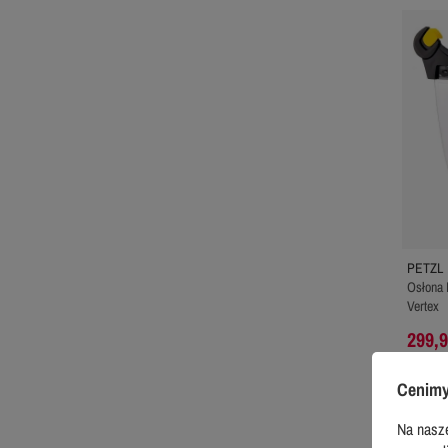
PETZL
Osłona 
Vertex
299,9
Rekomen
349,99 z
Cenimy
Na nasze
WYPRZ