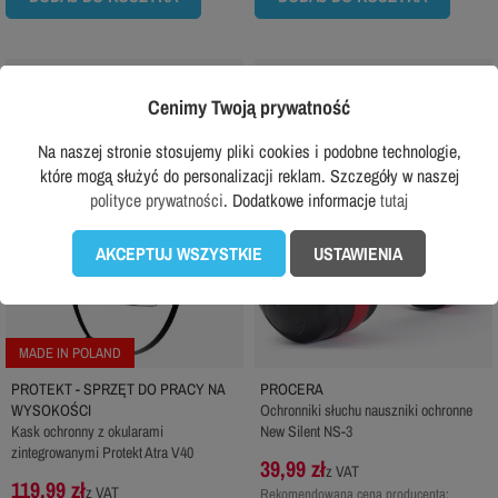
favorite_border
favorite_border
Cenimy Twoją prywatność
Na naszej stronie stosujemy pliki cookies i podobne technologie,
które mogą służyć do personalizacji reklam. Szczegóły w naszej
polityce prywatności
. Dodatkowe informacje
tutaj
AKCEPTUJ WSZYSTKIE
USTAWIENIA
MADE IN POLAND
PROTEKT - SPRZĘT DO PRACY NA
PROCERA
WYSOKOŚCI
Ochronniki słuchu nauszniki ochronne
Kask ochronny z okularami
New Silent NS-3
zintegrowanymi Protekt Atra V40
39,99 zł
z VAT
119,99 zł
z VAT
Rekomendowana cena producenta: