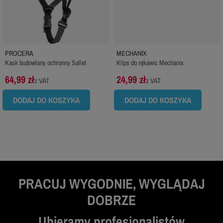
PROCERA
MECHANIX
Kask budowlany ochronny Sallet
Klips do rękawic Mechanix
64,99 zł
24,99 zł
z VAT
z VAT
DODAJ DO KOSZYKA
DODAJ DO KOSZYKA
PRACUJ WYGODNIE, WYGLĄDAJ
DOBRZE
Ubieramy profesjonalistów