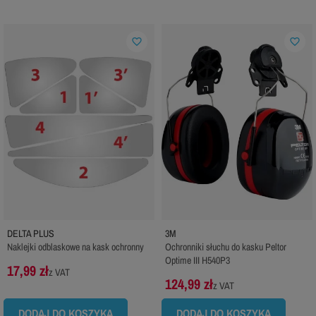
favorite_border
favorite_border
DELTA PLUS
3M
Naklejki odblaskowe na kask ochronny
Ochronniki słuchu do kasku Peltor
Optime III H540P3
17,99 zł
z VAT
124,99 zł
z VAT
DODAJ DO KOSZYKA
DODAJ DO KOSZYKA