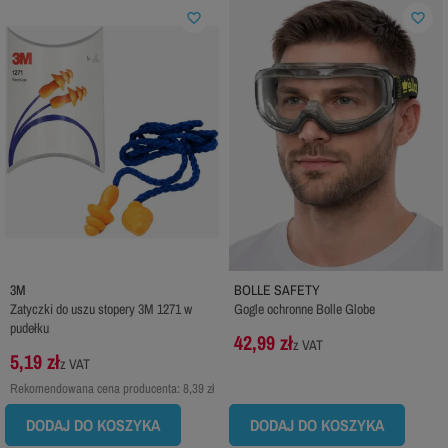
favorite_border
favorite_border
3M
BOLLE SAFETY
Zatyczki do uszu stopery 3M 1271 w
Gogle ochronne Bolle Globe
pudełku
42,99 zł
z VAT
5,19 zł
z VAT
Rekomendowana cena producenta:
8,39 zł
DODAJ DO KOSZYKA
DODAJ DO KOSZYKA