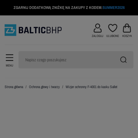
ZGARNIJ DODATKOWĄ ZNIŻKĘ NA ZAKUPY Z KODEM:
SUMMER2026
ZALOGUJ
ULUBIONE
KOSZYK
MENU
Strona główna
Ochrona głowy i twarzy
Wizjer ochronny F-4001 do kasku Sallet