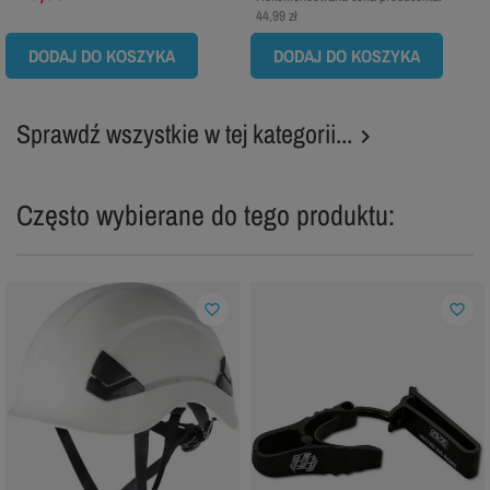
44,99 zł
DODAJ DO KOSZYKA
DODAJ DO KOSZYKA
Sprawdź wszystkie w tej kategorii...

Często wybierane do tego produktu:
favorite_border
favorite_border