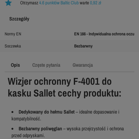
Otrzymasz
4.6 punktów Baltic Club
warte
0,92 zł
Szczegóły
Normy EN
EN 166 - Indywidualna ochrona oczu
Soczewka
Bezbarwny
Opis
Częste pytania
Gwarancja
Wizjer ochronny F-4001 do
kasku Sallet cechy produktu:
Dedykowany do hełmu Sallet
– idealne dopasowanie i
kompatybilność.
Bezbarwny poliwęglan
– wysoka przejrzystość i ochrona
przed odpryskami.