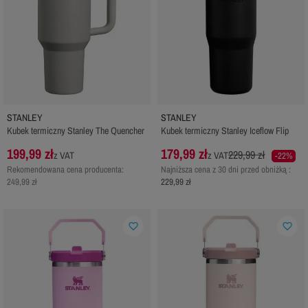
STANLEY
STANLEY
Kubek termiczny Stanley The Quencher
Kubek termiczny Stanley Iceflow Flip
199,99 zł
179,99 zł
229,99 zł
z VAT
z VAT
-22%
Rekomendowana cena producenta:
Najniższa cena z 30 dni przed obniżką :
249,99 zł
229,99 zł
favorite_border
favorite_border