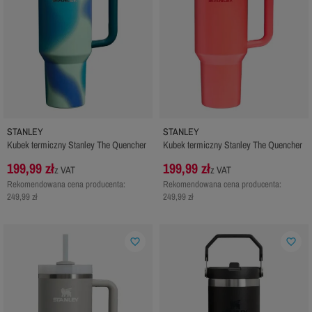
STANLEY
STANLEY
Kubek termiczny Stanley The Quencher
Kubek termiczny Stanley The Quencher
199,99 zł
199,99 zł
z VAT
z VAT
Rekomendowana cena producenta:
Rekomendowana cena producenta:
249,99 zł
249,99 zł
favorite_border
favorite_border