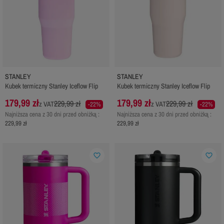
STANLEY
STANLEY
Kubek termiczny Stanley Iceflow Flip
Kubek termiczny Stanley Iceflow Flip
179,99 zł
179,99 zł
229,99 zł
229,99 zł
z VAT
z VAT
-22%
-22%
Najniższa cena z 30 dni przed obniżką :
Najniższa cena z 30 dni przed obniżką :
229,99 zł
229,99 zł
favorite_border
favorite_border