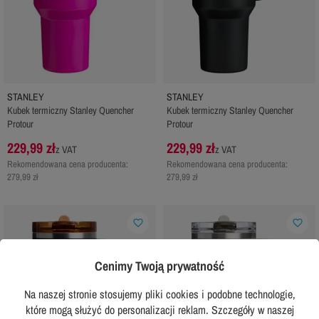
STANLEY
STANLEY
Kubek termiczny Stanley Quencher
Kubek termiczny Stanley Quencher
Protour
Protour
229,99 zł
229,99 zł
z VAT
z VAT
Rekomendowana cena producenta:
Rekomendowana cena producenta:
279,99 zł
279,99 zł
favorite_border
favorite_border
Cenimy Twoją prywatność
Na naszej stronie stosujemy pliki cookies i podobne technologie,
które mogą służyć do personalizacji reklam. Szczegóły w naszej