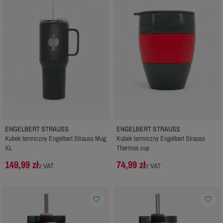
ENGELBERT STRAUSS
ENGELBERT STRAUSS
Kubek termiczny Engelbert Strauss Mug
Kubek termiczny Engelbert Strauss
XL
Thermos cup
149,99 zł
74,99 zł
z VAT
z VAT
favorite_border
favorite_border