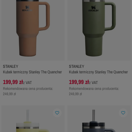
STANLEY
STANLEY
Kubek termiczny Stanley The Quencher
Kubek termiczny Stanley The Quencher
199,99 zł
199,99 zł
z VAT
z VAT
Rekomendowana cena producenta:
Rekomendowana cena producenta:
249,99 zł
249,99 zł
favorite_border
favorite_border