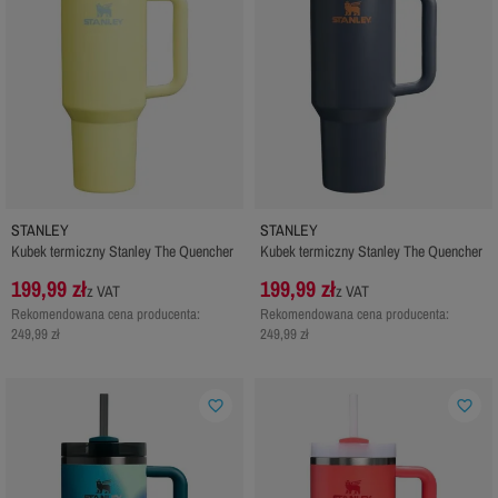
STANLEY
STANLEY
Kubek termiczny Stanley The Quencher
Kubek termiczny Stanley The Quencher
199,99 zł
199,99 zł
z VAT
z VAT
Rekomendowana cena producenta:
Rekomendowana cena producenta:
249,99 zł
249,99 zł
favorite_border
favorite_border