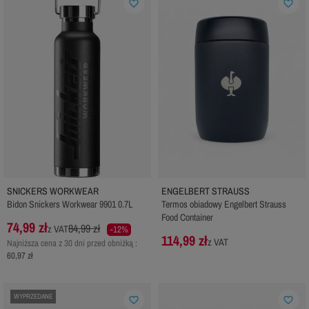
favorite_border
favorite_border
SNICKERS WORKWEAR
ENGELBERT STRAUSS
Bidon Snickers Workwear 9901 0.7L
Termos obiadowy Engelbert Strauss
Food Container
74,99 zł
84,99 zł
z VAT
-12%
114,99 zł
z VAT
Najniższa cena z 30 dni przed obniżką :
60,97 zł
WYPRZEDANE
favorite_border
favorite_border