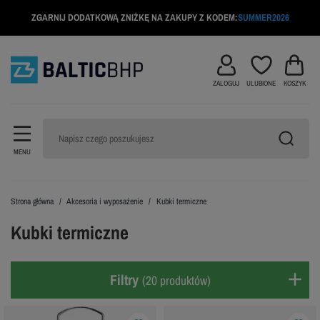
ZGARNIJ DODATKOWĄ ZNIŻKĘ NA ZAKUPY Z KODEM:
SUMMER2026
ZALOGUJ
ULUBIONE
KOSZYK
MENU
Strona główna
Akcesoria i wyposażenie
Kubki termiczne
Kubki termiczne
Filtry
(20 produktów)