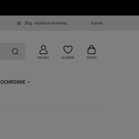
Blog - Akademia Workwear
Kontakt
view_headline
ZALOGUJ
ULUBIONE
KOSZYK
 OCHRONNE