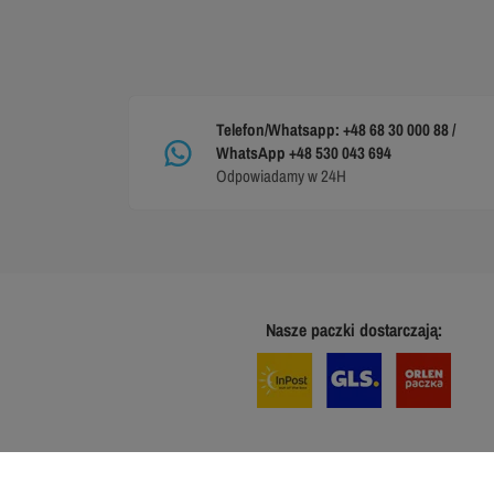
Telefon/Whatsapp: +48 68 30 000 88 /
WhatsApp +48 530 043 694
Odpowiadamy w 24H
Nasze paczki dostarczają: