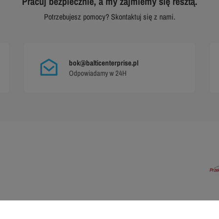
Pracuj bezpiecznie, a my zajmiemy się resztą.
Potrzebujesz pomocy? Skontaktuj się z nami.
bok@balticenterprise.pl
Odpowiadamy w 24H