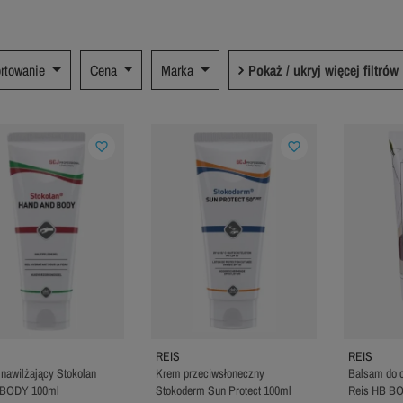
rtowanie
Cena
Marka
Pokaż / ukryj więcej filtrów
favorite_border
favorite_border
REIS
REIS
nawilżający Stokolan
Krem przeciwsłoneczny
Balsam do ci
BODY 100ml
Stokoderm Sun Protect 100ml
Reis HB B