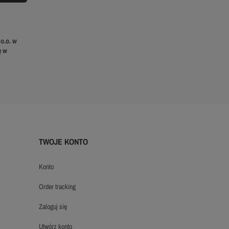
o.o. w
ę w
TWOJE KONTO
konto
order tracking
zaloguj się
utwórz konto