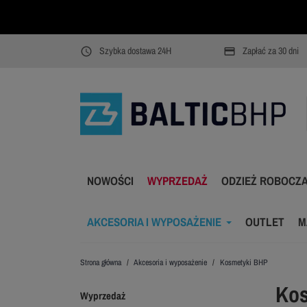
Szybka dostawa 24H
Zapłać za 30 dni
access_time
payment
NOWOŚCI
WYPRZEDAŻ
ODZIEŻ ROBOCZ
AKCESORIA I WYPOSAŻENIE
OUTLET
M
Strona główna
Akcesoria i wyposażenie
Kosmetyki BHP
Kos
Wyprzedaż