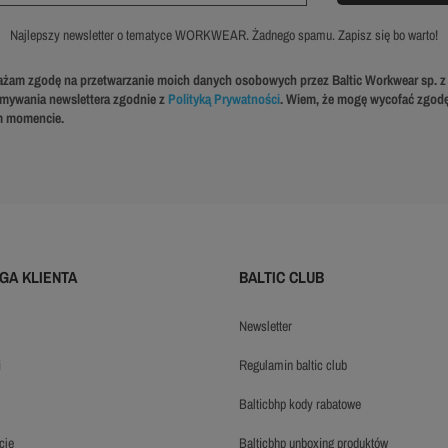
Najlepszy newsletter o tematyce WORKWEAR. Żadnego spamu. Zapisz się bo warto!
żam zgodę na przetwarzanie moich danych osobowych przez Baltic Workwear sp. z 
ymywania newslettera zgodnie z
Polityką Prywatności
. Wiem, że mogę wycofać zgod
 momencie.
GA KLIENTA
BALTIC CLUB
newsletter
i
regulamin baltic club
balticbhp kody rabatowe
cje
balticbhp unboxing produktów