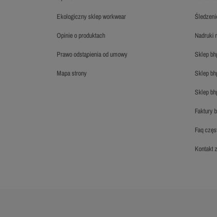
ekologiczny sklep workwear
śledzen
opinie o produktach
nadruki
prawo odstąpienia od umowy
sklep b
mapa strony
sklep b
sklep b
faktury 
faq czę
kontakt