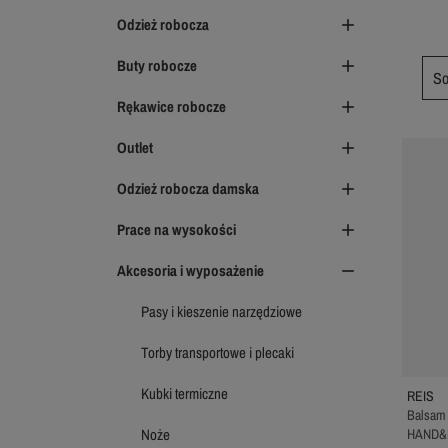
Odzież robocza

Buty robocze

So
Rękawice robocze

Outlet

Odzież robocza damska

Prace na wysokości

Akcesoria i wyposażenie

Pasy i kieszenie narzędziowe
Torby transportowe i plecaki
Kubki termiczne
REIS
Balsam 
Noże
HAND&