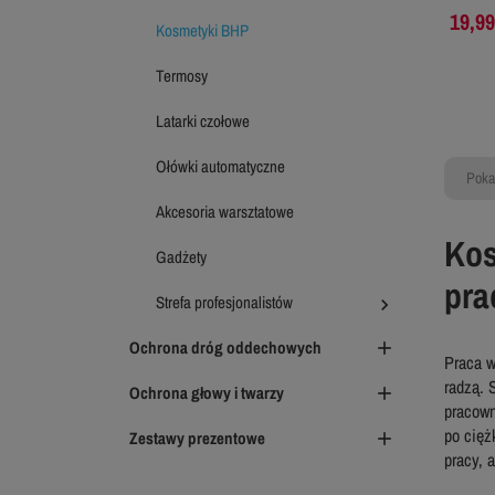
19,99
Kosmetyki BHP
Termosy
Latarki czołowe
Ołówki automatyczne
Poka
Akcesoria warsztatowe
Kos
Gadżety
pra
Strefa profesjonalistów

Ochrona dróg oddechowych

Praca w
radzą. 
Ochrona głowy i twarzy

pracown
po cięż
Zestawy prezentowe

pracy, 