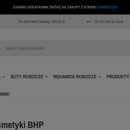
ZGARNIJ DODATKOWĄ ZNIŻKĘ NA ZAKUPY Z KODEM:
SUMMER2026
Do darmowej dostawy
500,00 zł
Do 101 dni na zwrot
keyboard_return
A
BUTY ROBOCZE
RĘKAWICE ROBOCZE
PRODUKTY
ARKI
metyki BHP