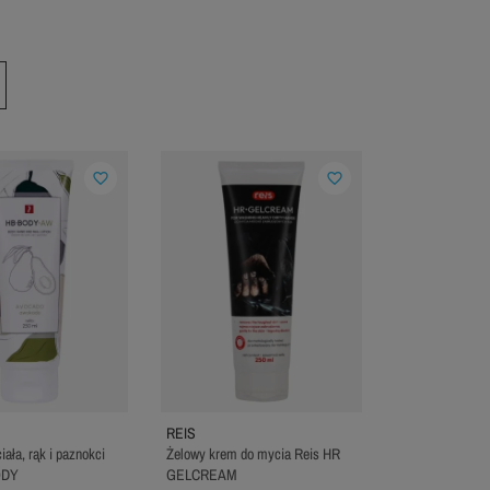
favorite_border
favorite_border
REIS
ała, rąk i paznokci
Żelowy krem do mycia Reis HR
ODY
GELCREAM