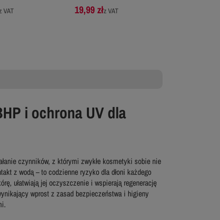
19,99 zł
z VAT
z VAT
BHP i ochrona UV dla
ałanie czynników, z którymi zwykłe kosmetyki sobie nie
ntakt z wodą – to codzienne ryzyko dla dłoni każdego
ę, ułatwiają jej oczyszczenie i wspierają regenerację
wynikający wprost z zasad bezpieczeństwa i higieny
i.