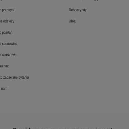
ie przesyłki
roboczy styl
 na odzieży
blog
hp poznań
hp sosnowiec
hp warszawa
bez vat
sto zadawane pytania
 z nami