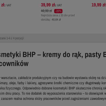
 zł
39,99 zł
19,99 zł
z VAT
z VAT
49,99 zł
-20%
Najniższa cena z 30 dni przed
obniżką :
40,64 zł
zano 1-4 z 4 pozycji
metyki BHP – kremy do rąk, pasty 
cowników
 warsztacie, zakładzie produkcyjnym czy na budowie wystawia skórę na dzi
Smary, oleje, farby i lakiery, agresywne środki chemiczne czy długotrwały ko
ika fizycznego. Odpowiednio dobrane kosmetyki BHP skutecznie chronią skór
kim dniu pracy. To nie dodatek do wyposażenia stanowiska – to obowiązek 
a zarazem realna ochrona skóry pracowników przed zagrożeniami zawodowym