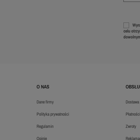
Wyra
celu otrz
dowolnym
O NAS
OBSŁU
dane firmy
dostawa
polityka prywatności
płatnośc
regulamin
zwroty
opinie
reklama