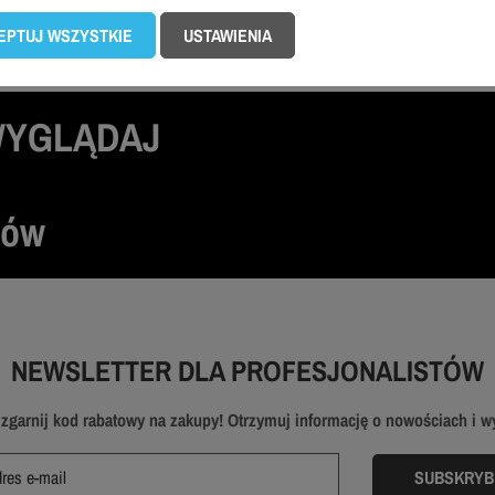
ch. Kup dla siebie zestaw kosmetyków bhp i zabezpiecz swoją skórę.
EPTUJ WSZYSTKIE
USTAWIENIA
WYGLĄDAJ
tów
NEWSLETTER DLA PROFESJONALISTÓW
i zgarnij kod rabatowy na zakupy! Otrzymuj informację o nowościach i 