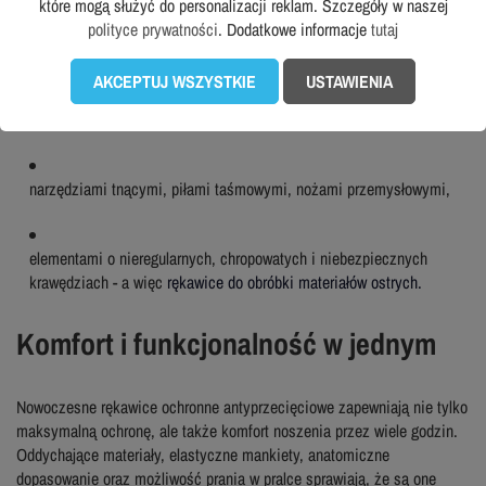
przemysłowych. W szczególności sprawdzają się w pracach z:
które mogą służyć do personalizacji reklam. Szczegóły w naszej
polityce prywatności
. Dodatkowe informacje
tutaj
ostrymi krawędziami blach, szkła, metali i tworzyw sztucznych -
AKCEPTUJ WSZYSTKIE
USTAWIENIA
jedne z najczęstszych pytań o klientów a więc
rękawice do obróbki
blachy,
narzędziami tnącymi, piłami taśmowymi, nożami przemysłowymi,
elementami o nieregularnych, chropowatych i niebezpiecznych
krawędziach - a więc
rękawice do obróbki materiałów ostrych.
Komfort i funkcjonalność w jednym
Nowoczesne rękawice ochronne antyprzecięciowe zapewniają nie tylko
maksymalną ochronę, ale także komfort noszenia przez wiele godzin.
Oddychające materiały, elastyczne mankiety, anatomiczne
dopasowanie oraz możliwość prania w pralce sprawiają, że są one