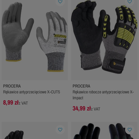
favorite_border
favorite_border
PROCERA
PROCERA
Rękawice antyprzecięciowe X-CUT5
Rękawice robocze antyprzecięciowe X-
Impact
8,99 zł
z VAT
34,99 zł
z VAT
favorite_border
favorite_border