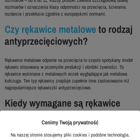
rozmiarów i oznaczenia klasy odporności na przecięcia, ścieranie,
rozdarcie i przekłucie zgodnie z europejskimi normami.
Czy rękawice metalowe
to rodzaj
antyprzecięciowych?
Rękawice metalowe odporne na przecięcia to często spotykany model
rękawic stosowany w przemyśle produkcji i obróbki żywności. To
rękawice wykonane z metalowych oczek wyglądające jak metalowa
kolczuga. Ten typ rękawicy znajduje zupełnie inne zastosowanie niż
najpopularniejsze rękawiczki antyprzecięciowe.
Kiedy wymagane są rękawice
antyprzecięciowe?
Cenimy Twoją prywatność
Rękawice antyprzecięciowe są obowiązkowe w wielu branżach
Na naszej stronie stosujemy pliki cookies i podobne technologie,