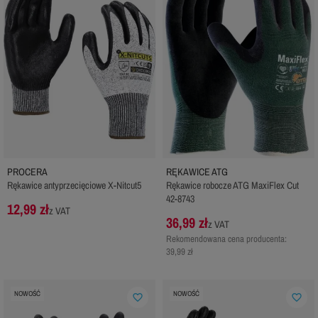
PROCERA
RĘKAWICE ATG
Rękawice antyprzecięciowe X-Nitcut5
Rękawice robocze ATG MaxiFlex Cut
42-8743
12,99 zł
z VAT
36,99 zł
z VAT
Rekomendowana cena producenta:
39,99 zł
NOWOŚĆ
NOWOŚĆ
favorite_border
favorite_border