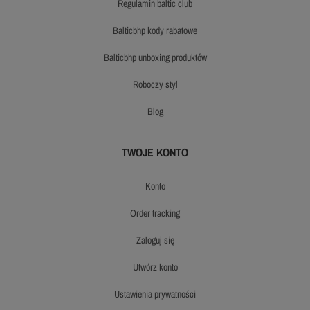
regulamin baltic club
balticbhp kody rabatowe
balticbhp unboxing produktów
roboczy styl
blog
TWOJE KONTO
konto
order tracking
zaloguj się
utwórz konto
ustawienia prywatności