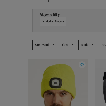
Aktywne filtry
Marka : Procera
Sortowanie
Cena
Marka
Ro
favorite_border