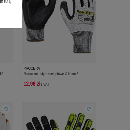
cje
tutaj
PROCERA
T3
Rękawice antyprzecięciowe X-Nitcut5
12,99 zł
z VAT
favorite_border
favorite_border