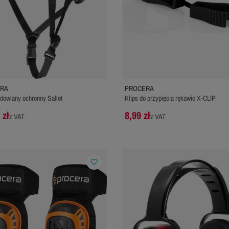
RA
PROCERA
dowlany ochronny Sallet
Klips do przypięcia rękawic X-CLIP
 zł
8,99 zł
z VAT
z VAT
favorite_border