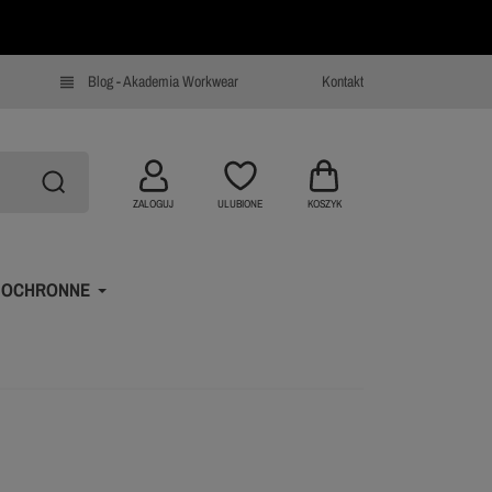
Blog - Akademia Workwear
Kontakt
view_headline
ZALOGUJ
ULUBIONE
KOSZYK
 OCHRONNE