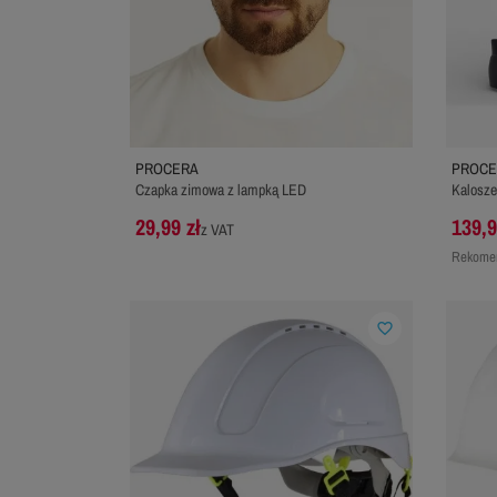
PROCERA
PROCE
Czapka zimowa z lampką LED
Kalosze
29,99 zł
139,9
z VAT
Rekomen
favorite_border