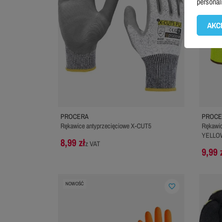
personal
AKC
PROCERA
PROCE
Rękawice antyprzecięciowe X-CUT5
Rękawic
YELLO
8,99 zł
z VAT
9,99 
NOWOŚĆ
favorite_border