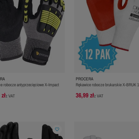
RA
PROCERA
e robocze antyprzecięciowe X-Impact
Rękawice robocze brukarskie X-BRUK 1
 zł
36,99 zł
z VAT
z VAT
favorite_border