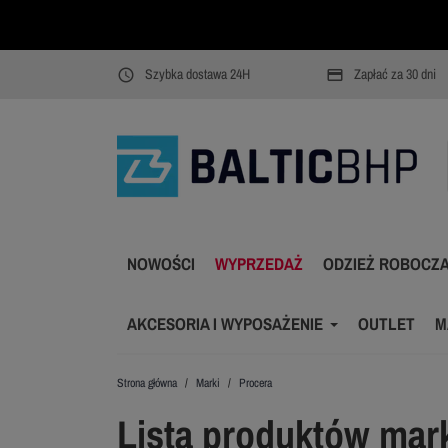
Szybka dostawa 24H
Zapłać za 30 dni
access_time
payment
NOWOŚCI
WYPRZEDAŻ
ODZIEŻ ROBOCZ
AKCESORIA I WYPOSAŻENIE
OUTLET
M
Strona główna
Marki
Procera
Lista produktów mar