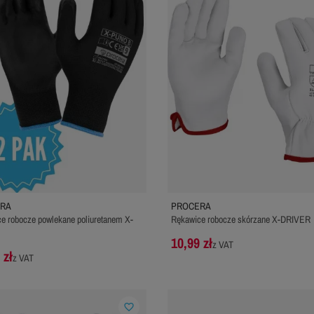
RA
PROCERA
e robocze powlekane poliuretanem X-
Rękawice robocze skórzane X-DRIVER
10,99 zł
z VAT
 zł
z VAT
favorite_border