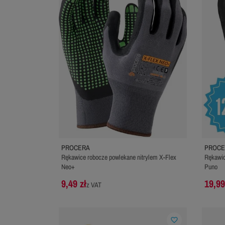
PROCERA
PROCE
Rękawice robocze powlekane nitrylem X-Flex
Rękawic
Neo+
Puno
9,49 zł
19,99
z VAT
favorite_border