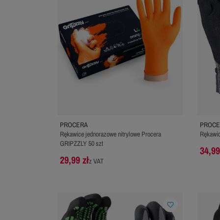
PROCERA
PROCE
Rękawice jednorazowe nitrylowe Procera
Rękawic
GRIPZZLY 50 szt
34,99
29,99 zł
z VAT
favorite_border