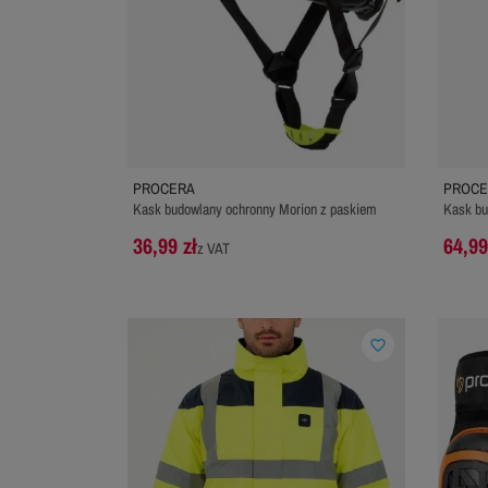
PROCERA
PROCE
Kask budowlany ochronny Morion z paskiem
Kask bu
36,99 zł
64,99
z VAT
favorite_border