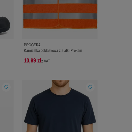
PROCERA
Kamizelka odblaskowa z siatki Prokam
10,99 zł
z VAT
favorite_border
favorite_border