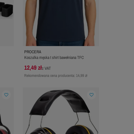
PROCERA
Koszulka męska t shirt bawełniana TFC
12,49 zł
z VAT
Rekomendowana cena producenta:
14,99 zł
favorite_border
favorite_border