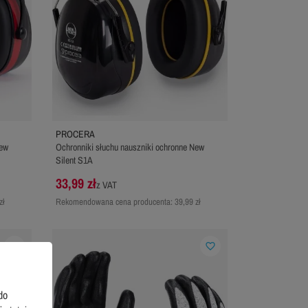
PROCERA
New
Ochronniki słuchu nauszniki ochronne New
Silent S1A
33,99 zł
z VAT
zł
Rekomendowana cena producenta:
39,99 zł
favorite_border
favorite_border
do