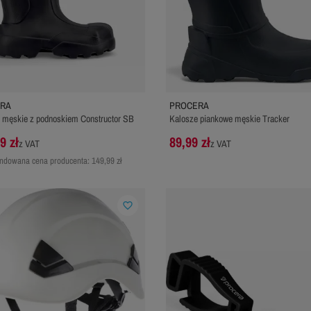
RA
PROCERA
 męskie z podnoskiem Constructor SB
Kalosze piankowe męskie Tracker
9 zł
89,99 zł
z VAT
z VAT
dowana cena producenta:
149,99 zł
favorite_border