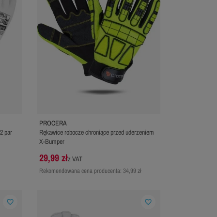
PROCERA
2 par
Rękawice robocze chroniące przed uderzeniem
X-Bumper
29,99 zł
z VAT
Rekomendowana cena producenta:
34,99 zł
favorite_border
favorite_border