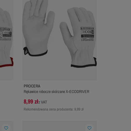
PROCERA
Rękawice robocze skórzane X-ECODRIVER
8,99 zł
z VAT
Rekomendowana cena producenta:
9,99 zł
favorite_border
favorite_border