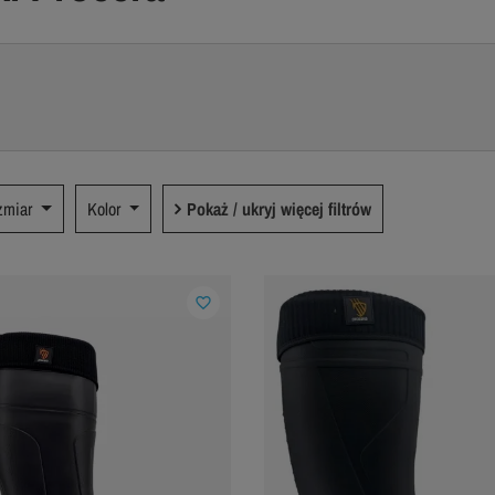
zmiar
Kolor
Pokaż / ukryj więcej filtrów
favorite_border