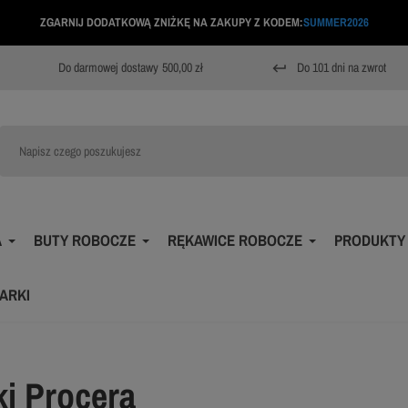
ZGARNIJ DODATKOWĄ ZNIŻKĘ NA ZAKUPY Z KODEM:
SUMMER2026
Do darmowej dostawy
500,00 zł
Do 101 dni na zwrot
keyboard_return
A
BUTY ROBOCZE
RĘKAWICE ROBOCZE
PRODUKTY
ARKI
ki Procera