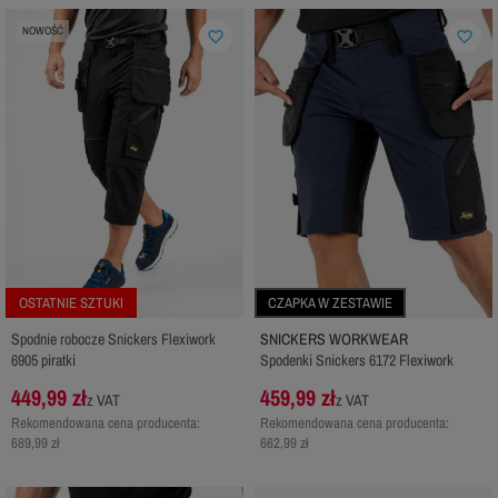
NOWOŚĆ
favorite_border
favorite_border
OSTATNIE SZTUKI
CZAPKA W ZESTAWIE
Spodnie robocze Snickers Flexiwork
SNICKERS WORKWEAR
6905 piratki
Spodenki Snickers 6172 Flexiwork
449,99 zł
459,99 zł
z VAT
z VAT
Rekomendowana cena producenta:
Rekomendowana cena producenta:
689,99 zł
662,99 zł