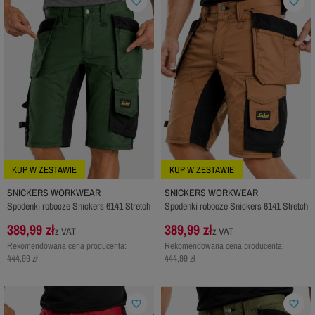
favorite_border
favorite_border
KUP W ZESTAWIE
KUP W ZESTAWIE
SNICKERS WORKWEAR
SNICKERS WORKWEAR
Spodenki robocze Snickers 6141 Stretch
Spodenki robocze Snickers 6141 Stretch
389,99 zł
389,99 zł
z VAT
z VAT
Rekomendowana cena producenta:
Rekomendowana cena producenta:
444,99 zł
444,99 zł
favorite_border
favorite_border