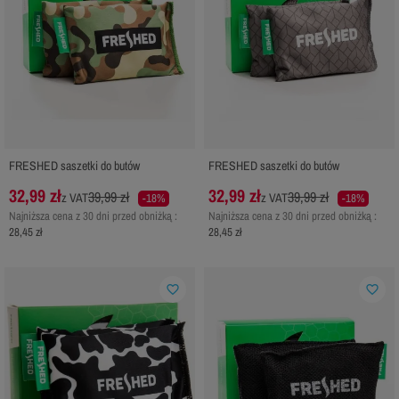
FRESHED saszetki do butów
FRESHED saszetki do butów
32,99 zł
32,99 zł
39,99 zł
39,99 zł
z VAT
z VAT
-18%
-18%
Najniższa cena z 30 dni przed obniżką :
Najniższa cena z 30 dni przed obniżką :
28,45 zł
28,45 zł
favorite_border
favorite_border