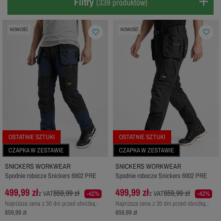
Filtry
(339 produktów)
NOWOŚĆ
NOWOŚĆ
favorite_border
favorite_border
OSTATNIE SZTUKI
OSTATNIE SZTUKI
CZAPKA W ZESTAWIE
CZAPKA W ZESTAWIE
SNICKERS WORKWEAR
SNICKERS WORKWEAR
Spodnie robocze Snickers 6902 PRE
Spodnie robocze Snickers 6902 PRE
499,99 zł
499,99 zł
859,99 zł
859,99 zł
z VAT
z VAT
-42%
-42%
Najniższa cena z 30 dni przed obniżką :
Najniższa cena z 30 dni przed obniżką :
859,99 zł
859,99 zł