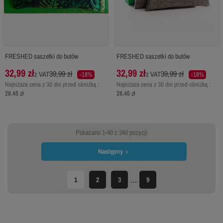
FRESHED saszetki do butów
FRESHED saszetki do butów
32,99 zł
32,99 zł
39,99 zł
39,99 zł
z VAT
z VAT
-18%
-18%
Najniższa cena z 30 dni przed obniżką :
Najniższa cena z 30 dni przed obniżką :
28,45 zł
28,45 zł
Pokazano 1-40 z 340 pozycji
Następny

…
1
2
3
9