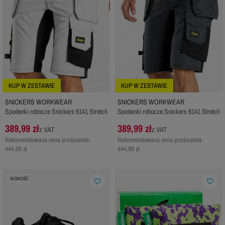
KUP W ZESTAWIE
KUP W ZESTAWIE
SNICKERS WORKWEAR
SNICKERS WORKWEAR
Spodenki robocze Snickers 6141 Stretch
Spodenki robocze Snickers 6141 Stretch
389,99 zł
389,99 zł
z VAT
z VAT
Rekomendowana cena producenta:
Rekomendowana cena producenta:
444,99 zł
444,99 zł
NOWOŚĆ
favorite_border
favorite_border