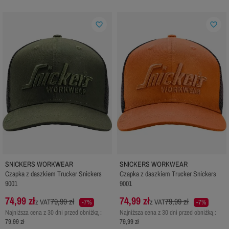
favorite_border
favorite_border
SNICKERS WORKWEAR
SNICKERS WORKWEAR
Czapka z daszkiem Trucker Snickers
Czapka z daszkiem Trucker Snickers
9001
9001
74,99 zł
74,99 zł
79,99 zł
79,99 zł
z VAT
z VAT
-7%
-7%
Najniższa cena z 30 dni przed obniżką :
Najniższa cena z 30 dni przed obniżką :
79,99 zł
79,99 zł