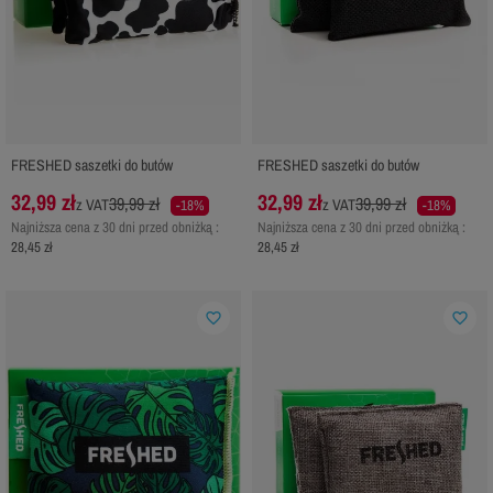
FRESHED saszetki do butów
FRESHED saszetki do butów
32,99 zł
32,99 zł
39,99 zł
39,99 zł
z VAT
z VAT
-18%
-18%
Najniższa cena z 30 dni przed obniżką :
Najniższa cena z 30 dni przed obniżką :
28,45 zł
28,45 zł
favorite_border
favorite_border