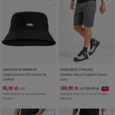
SNICKERS WORKWEAR
ENGELBERT STRAUSS
Czapka Snickers 9072 Bucket Hat
Spodenki robocze Engelbert Strauss
LiteWork
Iconic
98,99 zł
189,99 zł
199,99 zł
z VAT
z VAT
-5%
Rekomendowana cena producenta:
Najniższa cena z 30 dni przed obniżką :
109,99 zł
154,46 zł
favorite_border
favorite_border