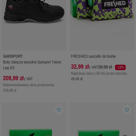
GARSPORT
FRESHED saszetki do butów
Buty robocze wysokie Garsport Yukon
32,99 zł
39,99 zł
z VAT
-18%
Low S3
Najniższa cena z 30 dni przed obniżką :
209,99 zł
z VAT
28,45 zł
Rekomendowana cena producenta:
329,99 zł
favorite_border
favorite_border