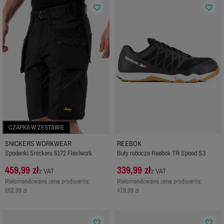
favorite_border
favorite_border
CZAPKA W ZESTAWIE
SNICKERS WORKWEAR
REEBOK
Spodenki Snickers 6172 Flexiwork
Buty robocze Reebok TR Speed S3
459,99 zł
339,99 zł
z VAT
z VAT
Rekomendowana cena producenta:
Rekomendowana cena producenta:
662,99 zł
419,99 zł
favorite_border
favorite_border