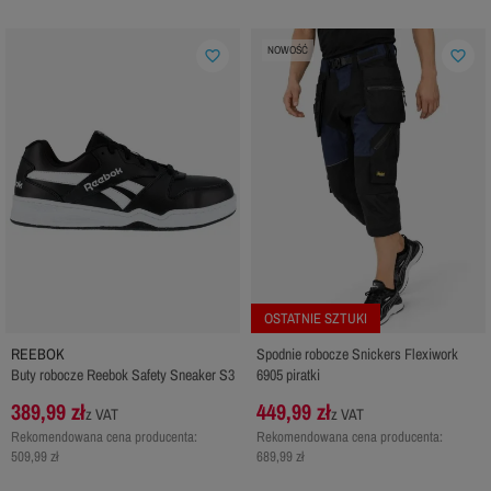
NOWOŚĆ
favorite_border
favorite_border
OSTATNIE SZTUKI
REEBOK
Spodnie robocze Snickers Flexiwork
Buty robocze Reebok Safety Sneaker S3
6905 piratki
389,99 zł
449,99 zł
z VAT
z VAT
Rekomendowana cena producenta:
Rekomendowana cena producenta:
509,99 zł
689,99 zł