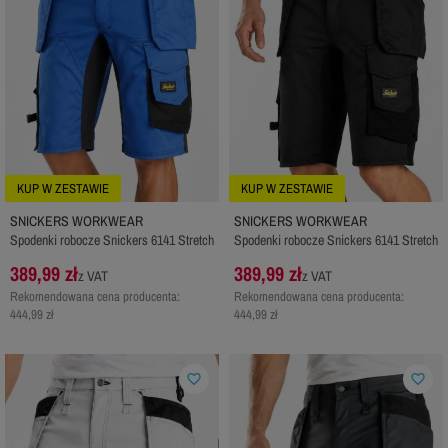
KUP W ZESTAWIE
KUP W ZESTAWIE
SNICKERS WORKWEAR
SNICKERS WORKWEAR
Spodenki robocze Snickers 6141 Stretch
Spodenki robocze Snickers 6141 Stretch
389,99 zł
389,99 zł
z VAT
z VAT
Rekomendowana cena producenta:
Rekomendowana cena producenta:
444,99 zł
444,99 zł
favorite_border
favorite_border