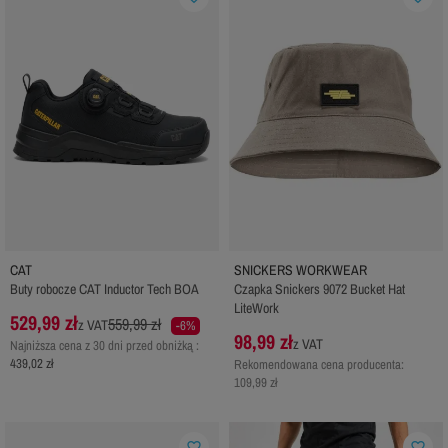
CAT
SNICKERS WORKWEAR
Buty robocze CAT Inductor Tech BOA
Czapka Snickers 9072 Bucket Hat
LiteWork
529,99 zł
559,99 zł
z VAT
-6%
98,99 zł
z VAT
Najniższa cena z 30 dni przed obniżką :
439,02 zł
Rekomendowana cena producenta:
109,99 zł
favorite_border
favorite_border