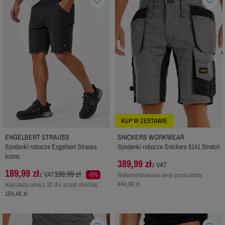
favorite_border
favorite_border
KUP W ZESTAWIE
ENGELBERT STRAUSS
SNICKERS WORKWEAR
Spodenki robocze Engelbert Strauss
Spodenki robocze Snickers 6141 Stretch
Iconic
389,99 zł
z VAT
189,99 zł
199,99 zł
z VAT
-5%
Rekomendowana cena producenta:
444,99 zł
Najniższa cena z 30 dni przed obniżką :
154,46 zł