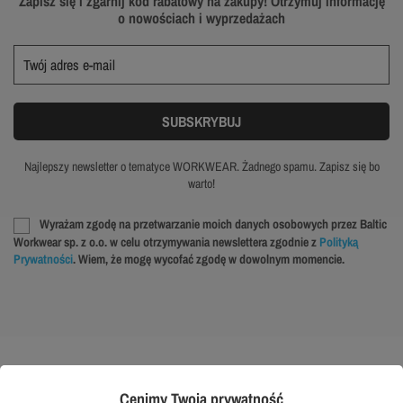
Zapisz się i zgarnij kod rabatowy na zakupy! Otrzymuj informację
o nowościach i wyprzedażach
Najlepszy newsletter o tematyce WORKWEAR. Żadnego spamu. Zapisz się bo
warto!
Wyrażam zgodę na przetwarzanie moich danych osobowych przez Baltic
Workwear sp. z o.o. w celu otrzymywania newslettera zgodnie z
Polityką
Prywatności
. Wiem, że mogę wycofać zgodę w dowolnym momencie.
Cenimy Twoją prywatność
O NAS