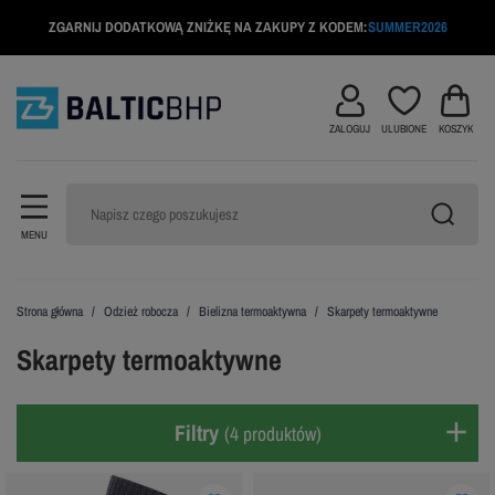
ZGARNIJ DODATKOWĄ ZNIŻKĘ NA ZAKUPY Z KODEM:
SUMMER2026
ZALOGUJ
ULUBIONE
KOSZYK
MENU
Strona główna
Odzież robocza
Bielizna termoaktywna
Skarpety termoaktywne
Skarpety termoaktywne
Filtry
(4 produktów)