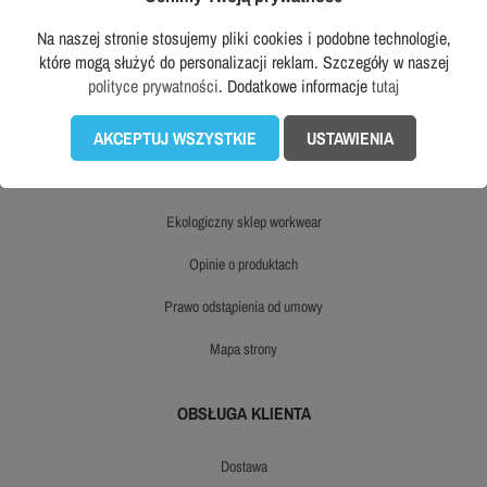
Na naszej stronie stosujemy pliki cookies i podobne technologie,
dane firmy
które mogą służyć do personalizacji reklam. Szczegóły w naszej
polityce prywatności
. Dodatkowe informacje
tutaj
polityka prywatności
AKCEPTUJ WSZYSTKIE
USTAWIENIA
regulamin
opinie
ekologiczny sklep workwear
opinie o produktach
prawo odstąpienia od umowy
mapa strony
OBSŁUGA KLIENTA
dostawa