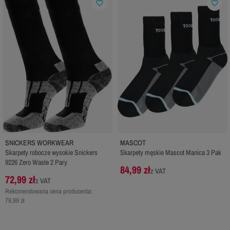
favorite_border
favorite_border
SNICKERS WORKWEAR
MASCOT
Skarpety robocze wysokie Snickers
Skarpety męskie Mascot Manica 3 Pak
9226 Zero Waste 2 Pary
84,99 zł
z VAT
72,99 zł
z VAT
Rekomendowana cena producenta:
79,99 zł