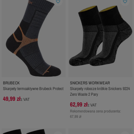
favorite_border
favorite_border
BRUBECK
SNICKERS WORKWEAR
Skarpety termoaktywne Brubeck Protect
Skarpety robocze krótkie Snickers 9224
Zero Waste 2 Pary
49,99 zł
z VAT
62,99 zł
z VAT
Rekomendowana cena producenta:
67,99 zł