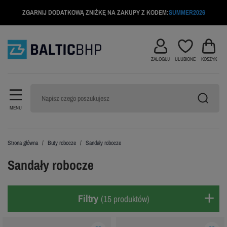
ZGARNIJ DODATKOWĄ ZNIŻKĘ NA ZAKUPY Z KODEM:
SUMMER2026
ZALOGUJ
ULUBIONE
KOSZYK
MENU
Strona główna
Buty robocze
Sandały robocze
Sandały robocze
Filtry
(15 produktów)