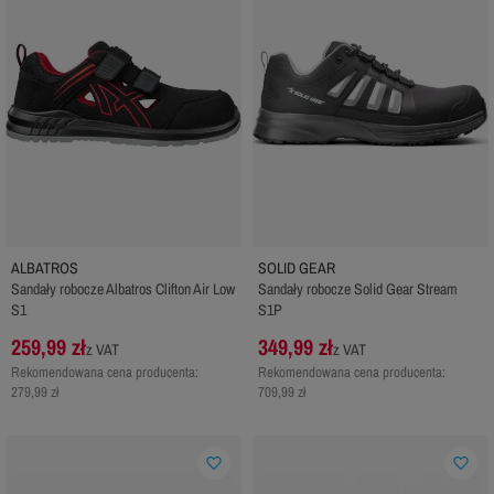
ALBATROS
SOLID GEAR
Sandały robocze Albatros Clifton Air Low
Sandały robocze Solid Gear Stream
S1
S1P
259,99 zł
349,99 zł
z VAT
z VAT
Rekomendowana cena producenta:
Rekomendowana cena producenta:
279,99 zł
709,99 zł
favorite_border
favorite_border