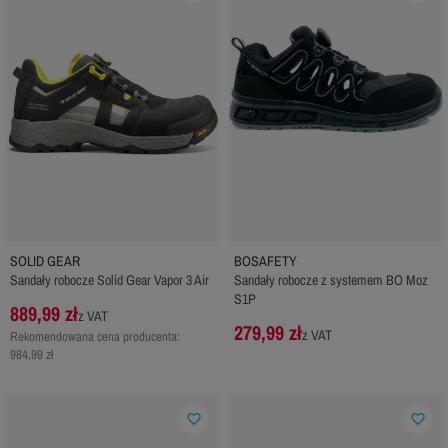
SOLID GEAR
BOSAFETY
Sandały robocze Solid Gear Vapor 3 Air
Sandały robocze z systemem BO Moz
S1P
889,99 zł
z VAT
279,99 zł
z VAT
Rekomendowana cena producenta:
984,99 zł
favorite_border
favorite_border