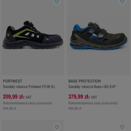
favorite_border
favorite_border
PORTWEST
BASE PROTECTION
Sandały robocze Portwest FE06 S1
Sandały robocze Base i-Bit S1P
209,99 zł
379,99 zł
z VAT
z VAT
Rekomendowana cena producenta:
Rekomendowana cena producenta:
244,99 zł
464,99 zł
favorite_border
favorite_border