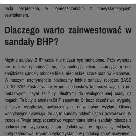
zaopatrzone zostały w elementy odblaskowe. Dzięki temu Twoje stopy
będą bezpieczne, w pomieszczeniach z niewystarczającym
oświetleniem.
Dlaczego warto zainwestować w
sandały BHP?
Męskie sandały BHP wcale nie muszą być monotonne. Przy wyborze
nie musisz ograniczać się do nudnego koloru czarnego, u nas
znajdziesz sandały robocze białe, niebieskie, szare oraz dwukolorowe.
W naszym asortymencie posiadamy lekkie sandały robocze BASE
JUDO S1P. Zastosowanie w nich podnosków kompozytowych, a nie
metalowych, czyni te buty idealnymi do wielogodzinnej pracy na
nogach. Te buty z atestem BHP zapewnią Ci bezpieczeństwo, wygodę,
a także wyjątkowy, nowoczesny i uniwersalny wygląd. Otwory
wentylacyjne sprawiają, że są to sandały oddychające i przewiewne. W
trosce o Twoje bezpieczeństwo wspomniane letnie sandały robocze z
podnoskiem wyposażone są dodatkowo w specjalną wkładkę
antyprzebiciową. Pomimo wykorzystania w produkcji zaawansowanych