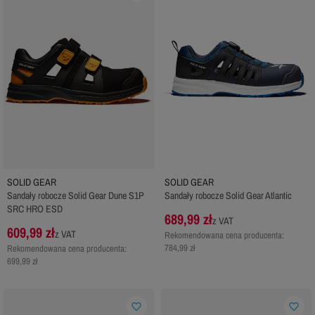
SOLID GEAR
SOLID GEAR
Sandały robocze Solid Gear Dune S1P
Sandały robocze Solid Gear Atlantic
SRC HRO ESD
689,99 zł
z VAT
609,99 zł
z VAT
Rekomendowana cena producenta:
784,99 zł
Rekomendowana cena producenta:
699,99 zł
favorite_border
favorite_border