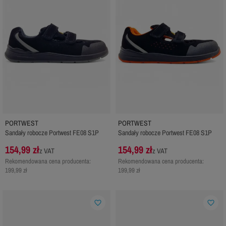
PORTWEST
PORTWEST
Sandały robocze Portwest FE08 S1P
Sandały robocze Portwest FE08 S1P
154,99 zł
154,99 zł
z VAT
z VAT
Rekomendowana cena producenta:
Rekomendowana cena producenta:
199,99 zł
199,99 zł
favorite_border
favorite_border