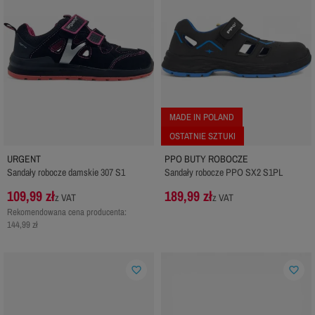
MADE IN POLAND
OSTATNIE SZTUKI
URGENT
PPO BUTY ROBOCZE
Sandały robocze damskie 307 S1
Sandały robocze PPO SX2 S1PL
109,99 zł
189,99 zł
z VAT
z VAT
Rekomendowana cena producenta:
144,99 zł
favorite_border
favorite_border