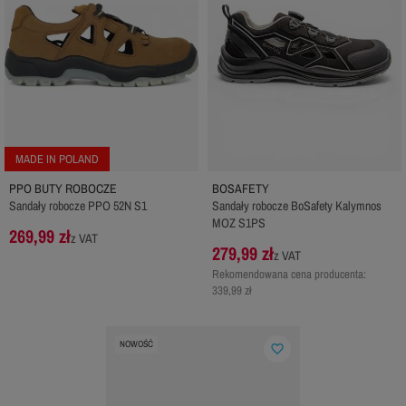
MADE IN POLAND
PPO BUTY ROBOCZE
BOSAFETY
Sandały robocze PPO 52N S1
Sandały robocze BoSafety Kalymnos
MOZ S1PS
269,99 zł
z VAT
279,99 zł
z VAT
Rekomendowana cena producenta:
339,99 zł
NOWOŚĆ
favorite_border