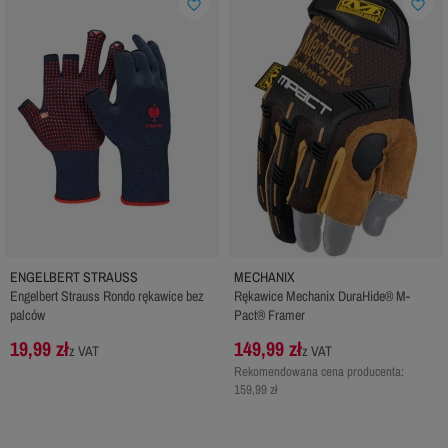
favorite_border
favorite_border
ENGELBERT STRAUSS
MECHANIX
Engelbert Strauss Rondo rękawice bez
Rękawice Mechanix DuraHide® M-
palców
Pact® Framer
19,99 zł
149,99 zł
z VAT
z VAT
Rekomendowana cena producenta:
159,99 zł