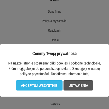
dane firmy
polityka prywatności
regulamin
opinie
ekologiczny sklep workwear
Cenimy Twoją prywatność
opinie o produktach
Na naszej stronie stosujemy pliki cookies i podobne technologie,
które mogą służyć do personalizacji reklam. Szczegóły w naszej
prawo odstąpienia od umowy
polityce prywatności
. Dodatkowe informacje
tutaj
mapa strony
AKCEPTUJ WSZYSTKIE
USTAWIENIA
OBSŁUGA KLIENTA
dostawa