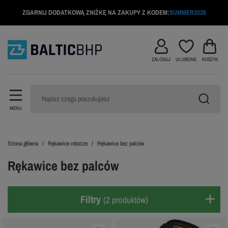
ZGARNIJ DODATKOWĄ ZNIŻKĘ NA ZAKUPY Z KODEM:
SUMMER2026
ZALOGUJ
ULUBIONE
KOSZYK
MENU
Strona główna
Rękawice robocze
Rękawice bez palców
Rękawice bez palców
Filtry
(2 produktów)