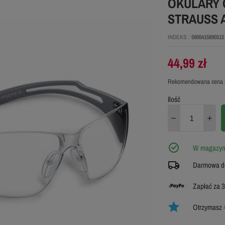
OKULARY 
STRAUSS 
INDEKS
5900415890515
44,99 zł
Rekomendowana cena 
Ilość
W magazyni
Darmowa do
Zapłać za 3
Otrzymasz