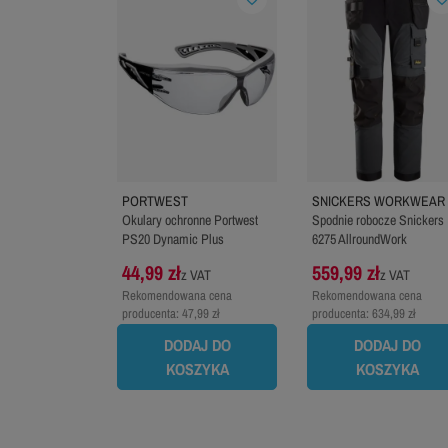
PORTWEST
SNICKERS WORKWEAR
Okulary ochronne Portwest
Spodnie robocze Snickers
PS20 Dynamic Plus
6275 AllroundWork
44,99 zł
559,99 zł
z VAT
z VAT
Rekomendowana cena
Rekomendowana cena
producenta:
47,99 zł
producenta:
634,99 zł
DODAJ DO
DODAJ DO
KOSZYKA
KOSZYKA