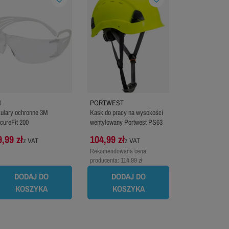
M
PORTWEST
ulary ochronne 3M
Kask do pracy na wysokości
cureFit 200
wentylowany Portwest PS63
9,99 zł
104,99 zł
z VAT
z VAT
Rekomendowana cena
producenta:
114,99 zł
DODAJ DO
DODAJ DO
KOSZYKA
KOSZYKA