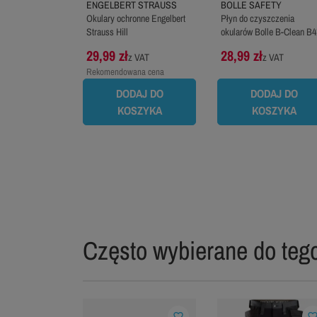
ENGELBERT STRAUSS
BOLLE SAFETY
Okulary ochronne Engelbert
Płyn do czyszczenia
Strauss Hill
okularów Bolle B-Clean B4
29,99 zł
28,99 zł
z VAT
z VAT
Rekomendowana cena
producenta:
33,99 zł
DODAJ DO
DODAJ DO
KOSZYKA
KOSZYKA
Często wybierane do tego
favorite_border
favorite_bord