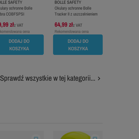
OLLE SAFETY
BOLLE SAFETY
ulary ochronne Bolle
Okulary ochronne Bolle
bra COBFSPSI
Tracker II z uszczelnieniem
9,99 zł
64,99 zł
z VAT
z VAT
komendowana cena
Rekomendowana cena
oducenta:
69,99 zł
producenta:
79,99 zł
DODAJ DO
DODAJ DO
KOSZYKA
KOSZYKA
Sprawdź wszystkie w tej kategorii...

favorite_border
favorite_border