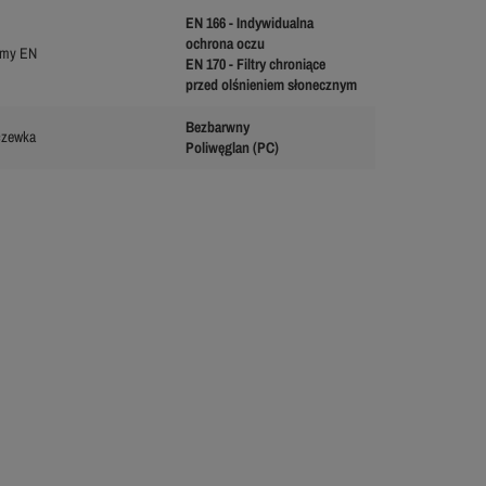
EN 166 - Indywidualna
ochrona oczu
rmy EN
EN 170 - Filtry chroniące
przed olśnieniem słonecznym
Bezbarwny
czewka
Poliwęglan (PC)