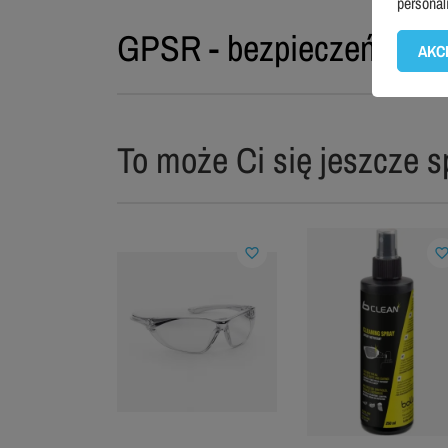
personal
GPSR - bezpieczeństwo 
AKC
To może Ci się jeszcze s
favorite_border
favorite_bord