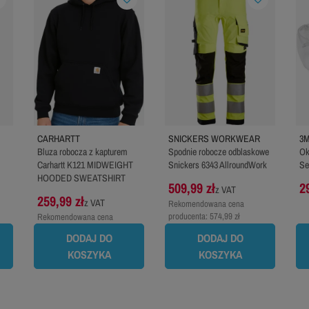
CARHARTT
SNICKERS WORKWEAR
3
Bluza robocza z kapturem
Spodnie robocze odblaskowe
Ok
Carhartt K121 MIDWEIGHT
Snickers 6343 AllroundWork
Se
HOODED SWEATSHIRT
509,99 zł
2
z VAT
259,99 zł
z VAT
Rekomendowana cena
producenta:
574,99 zł
Rekomendowana cena
producenta:
289,99 zł
DODAJ DO
DODAJ DO
KOSZYKA
KOSZYKA