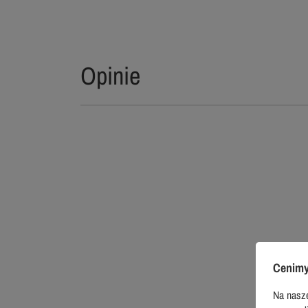
Opinie
Cenimy
Na nasze