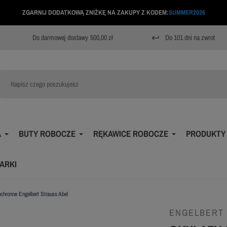
ZGARNIJ DODATKOWĄ ZNIŻKĘ NA ZAKUPY Z KODEM:
SUMMER2026
Do darmowej dostawy
500,00 zł
Do 101 dni na zwrot
keyboard_return
A
BUTY ROBOCZE
RĘKAWICE ROBOCZE
PRODUKTY
ARKI
ochronne Engelbert Strauss Abel
ENGELBERT