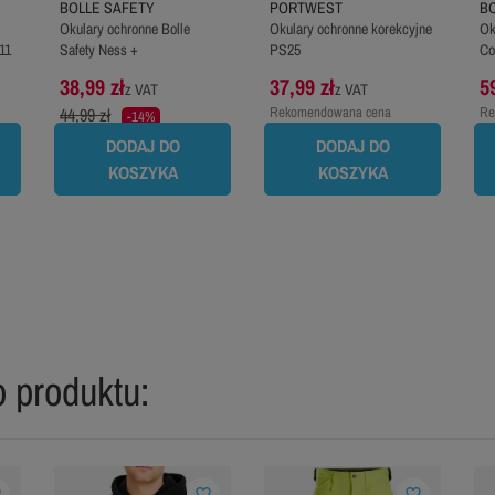
BOLLE SAFETY
PORTWEST
B
Okulary ochronne Bolle
Okulary ochronne korekcyjne
Ok
11
Safety Ness +
PS25
Co
38,99 zł
37,99 zł
5
z VAT
z VAT
44,99 zł
Rekomendowana cena
Re
-14%
producenta:
44,99 zł
pr
DODAJ DO
DODAJ DO
KOSZYKA
KOSZYKA
 produktu:
er
favorite_border
favorite_border