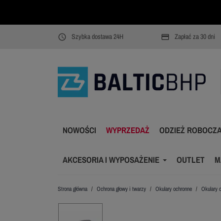
Szybka dostawa 24H
Zapłać za 30 dni
access_time
payment
NOWOŚCI
WYPRZEDAŻ
ODZIEŻ ROBOCZ
AKCESORIA I WYPOSAŻENIE
OUTLET
M
Strona główna
Ochrona głowy i twarzy
Okulary ochronne
Okulary 