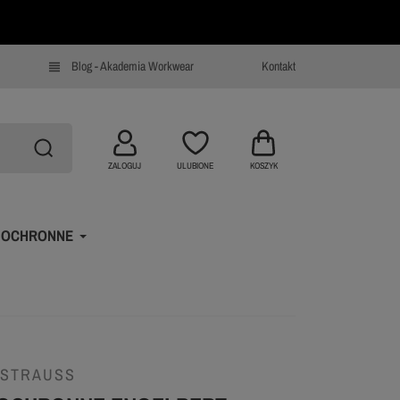
Blog - Akademia Workwear
Kontakt
view_headline
ZALOGUJ
ULUBIONE
KOSZYK
 OCHRONNE
 STRAUSS