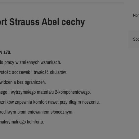
No
rt Strauss Abel cechy
So
N 170
.
do pracy w zmiennych warunkach.
ystość soczewek i trwałość okularów.
 widzenia bez ograniczeń.
ego i wytrzymałego materiału 2-komponentowego.
zników zapewnia komfort nawet przy długim noszeniu.
zkodliwym promieniowaniem słonecznym.
 maksymalnego komfortu.