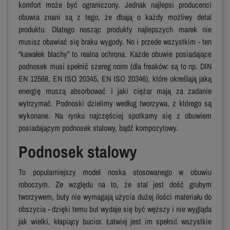
komfort może być ograniczony. Jednak najlepsi producenci
obuwia znani są z tego, że dbają o każdy możliwy detal
produktu. Dlatego nosząc produkty najlepszych marek nie
musisz obawiać się braku wygody. No i przede wszystkim - ten
“kawałek blachy” to realna ochrona. Każde obuwie posiadające
podnosek musi spełnić szereg norm (dla freaków: są to np. DIN
EN 12568, EN ISO 20345, EN ISO 20346), które określają jaką
energię muszą absorbować i jaki ciężar mają za zadanie
wytrzymać. Podnoski dzielimy według tworzywa, z którego są
wykonane. Na rynku najczęściej spotkamy się z obuwiem
posiadającym podnosek stalowy, bądź kompozytowy.
Podnosek stalowy
To popularniejszy model noska stosowanego w obuwiu
roboczym. Ze względu na to, że stal jest dość grubym
tworzywem, buty nie wymagają użycia dużej ilości materiału do
obszycia - dzięki temu but wydaje się być węższy i nie wygląda
jak wielki, kłapiący bucior. Łatwiej jest im spełnić wszystkie