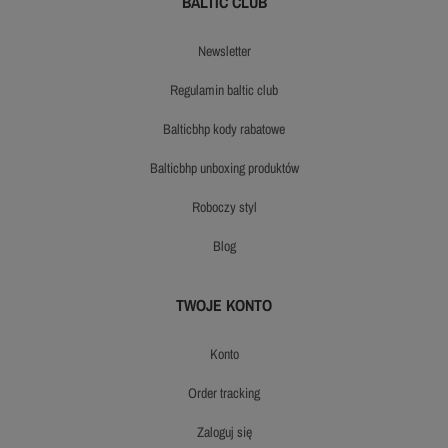
BALTIC CLUB
newsletter
regulamin baltic club
balticbhp kody rabatowe
balticbhp unboxing produktów
roboczy styl
blog
TWOJE KONTO
konto
order tracking
zaloguj się