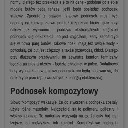
normy, dlatego też przekłada się to na cenę - podobne do siebie
modele butów będą tańsze, jeśli będą posiadać podnosek
stalowy. Zgodnie z prawem, stalowy podnosek musi być
odporny na korozję. Łatwo jest też rozpoznać kiedy takie buty
należy już wymienić - podczas ekstremalnych zagrożeń
podnosek się odkształca, co jest sygnałem, żeby zaopatrzyć
się w nową parę butów. Takowe noski mają też swoje wady -
powodują, że but jest cięższy a także przewodzą chłód. Dlatego
przy dłuższym przebywaniu na zewnątrz komfort termiczny
będzie po prostu niższy - będzie chłodniej w palce. Dodatkowo
buty wyposażone w stalowy podnosek nie będą nadawać się do
niektórych prac (np. związanych z energią elektryczną).
Podnosek kompozytowy
Słowo “kompozyt” wskazuje, że do stworzenia podnoska zostały
użyte różne materiały. Najczęściej są to polimery, poliestry i
włókno szklane. Te materiały wpływają na to, że cały but jest
lżejszy, co podwyższa ich komfort. Kompozytowe podnoski