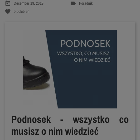
today
label
December 19, 2019
Poradnik
favorite
0
polubień
Podnosek - wszystko co
musisz o nim wiedzieć