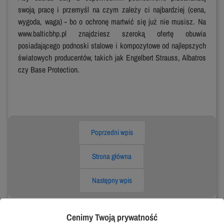
swoją pracę i przemyśl na czym zależy ci najbardziej (cena,
wygoda, waga) - bo o ochronę martwić się już nie musisz. Na
www.balticbhp.pl znajdziesz szeroką ofertę obuwia
posiadającego podnoski stalowe i kompozytowe od najlepszych
światowych producentów, takich jak Engelbert Strauss, Albatros
czy Base Protection.
Poprzedni wpis
Strona główna
Następny wpis
Cenimy Twoją prywatność