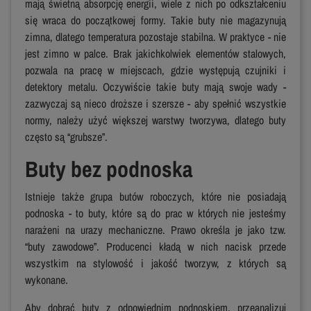
mają świetną absorpcję energii, wiele z nich po odkształceniu
się wraca do początkowej formy. Takie buty nie magazynują
zimna, dlatego temperatura pozostaje stabilna. W praktyce - nie
jest zimno w palce. Brak jakichkolwiek elementów stalowych,
pozwala na pracę w miejscach, gdzie występują czujniki i
detektory metalu. Oczywiście takie buty mają swoje wady -
zazwyczaj są nieco droższe i szersze - aby spełnić wszystkie
normy, należy użyć większej warstwy tworzywa, dlatego buty
często są “grubsze”.
Buty bez podnoska
Istnieje także grupa butów roboczych, które nie posiadają
podnoska - to buty, które są do prac w których nie jesteśmy
narażeni na urazy mechaniczne. Prawo określa je jako tzw.
“buty zawodowe”. Producenci kładą w nich nacisk przede
wszystkim na stylowość i jakość tworzyw, z których są
wykonane.
Aby dobrać buty z odpowiednim podnoskiem, przeanalizuj