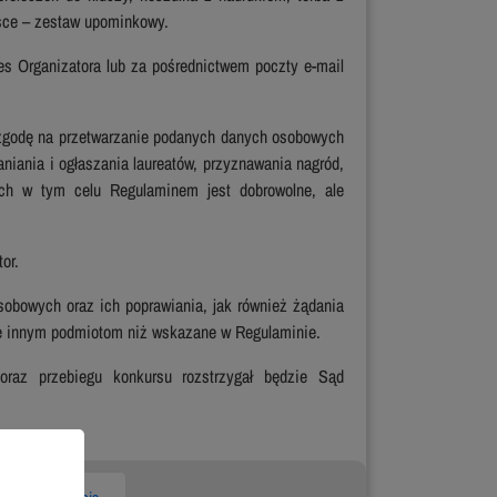
ejsce – zestaw upominkowy.
 Organizatora lub za pośrednictwem poczty e-mail
ą zgodę na przetwarzanie podanych danych osobowych
niania i ogłaszania laureatów, przyznawania nagród,
ch w tym celu Regulaminem jest dobrowolne, ale
or.
obowych oraz ich poprawiania, jak również żądania
ne innym podmiotom niż wskazane w Regulaminie.
oraz przebiegu konkursu rozstrzygał będzie Sąd