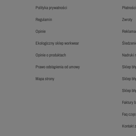
polityka prywatności
płatnośc
regulamin
zwroty
opinie
reklama
ekologiczny sklep workwear
śledzen
opinie o produktach
nadruki
prawo odstąpienia od umowy
sklep b
mapa strony
sklep b
sklep b
faktury 
faq czę
kontakt