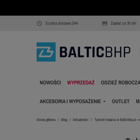
Szybka dostawa 24H
Zapłać za 30 dni
access_time
payment
NOWOŚCI
WYPRZEDAŻ
ODZIEŻ ROBOCZ
AKCESORIA I WYPOSAŻENIE
OUTLET
M
Strona główna
Blog
Aktualności
Tydzień malarza w Balticbhp.pl - 