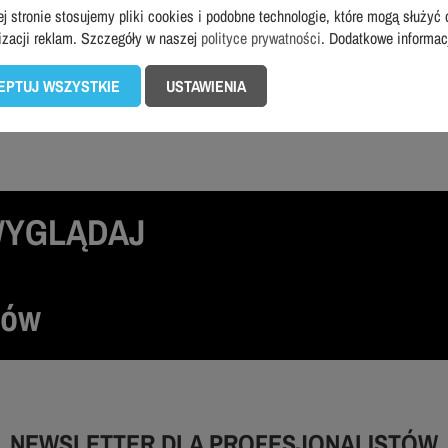
Poprzedni wpis
Strona główna
j stronie stosujemy pliki cookies i podobne technologie, które mogą służyć 
izacji reklam. Szczegóły w naszej
polityce prywatności
. Dodatkowe informa
EPTUJ WSZYSTKIE
USTAWIENIA
WYGLĄDAJ
tów
NEWSLETTER DLA PROFESJONALISTÓW