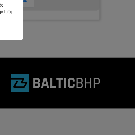
Następny wpis
do
cje
tutaj