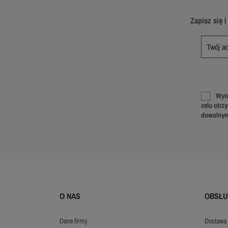
Zapisz się 
Wyra
celu otrz
dowolnym
O NAS
OBSŁU
dane firmy
dostawa