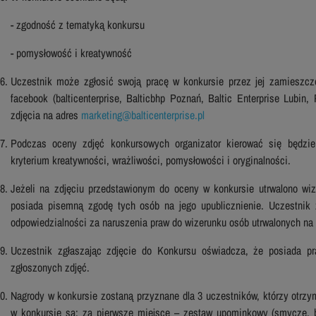
- zgodność z tematyką konkursu
- pomysłowość i kreatywność
Uczestnik może zgłosić swoją pracę w konkursie przez jej zamieszcz
facebook (balticenterprise, Balticbhp Poznań, Baltic Enterprise Lubin, 
zdjęcia na adres
marketing@balticenterprise.pl
Podczas oceny zdjęć konkursowych organizator kierować się będz
kryterium kreatywności, wrażliwości, pomysłowości i oryginalności.
Jeżeli na zdjęciu przedstawionym do oceny w konkursie utrwalono wiz
posiada pisemną zgodę tych osób na jego upublicznienie. Uczestnik z
odpowiedzialności za naruszenia praw do wizerunku osób utrwalonych na 
Uczestnik zgłaszając zdjęcie do Konkursu oświadcza, że posiada pr
zgłoszonych zdjęć.
Nagrody w konkursie zostaną przyznane dla 3 uczestników, którzy otrz
w konkursie są: za pierwsze miejsce – zestaw upominkowy (smycze, br