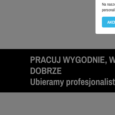
Na nasze
personal
AKC
PRACUJ WYGODNIE, 
DOBRZE
Ubieramy profesjonalis