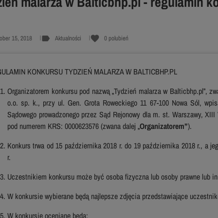
ień malarza w Balticbhp.pl - regulamin 
label
favorite
ober 15, 2018
Aktualności
0
polubień
ULAMIN KONKURSU TYDZIEŃ MALARZA W BALTICBHP.PL
Organizatorem konkursu pod nazwą „Tydzień malarza w Balticbhp.pl”, zwan
o.o. sp. k., przy ul. Gen. Grota Roweckiego 11 67-100 Nowa Sól, wpis
Sądowego prowadzonego przez Sąd Rejonowy dla m. st. Warszawy, XIII
pod numerem KRS: 0000623576 (zwana dalej „
Organizatorem”
).
Konkurs trwa od 15 października 2018 r. do 19 października 2018 r., a je
r.
Uczestnikiem konkursu może być osoba fizyczna lub osoby prawne lub in
W konkursie wybierane będą najlepsze zdjęcia przedstawiające uczestni
W konkursie oceniane będą: