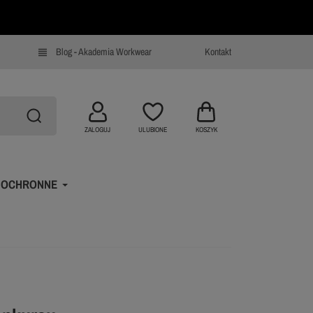
Blog - Akademia Workwear
Kontakt
view_headline
ZALOGUJ
ULUBIONE
KOSZYK
 OCHRONNE