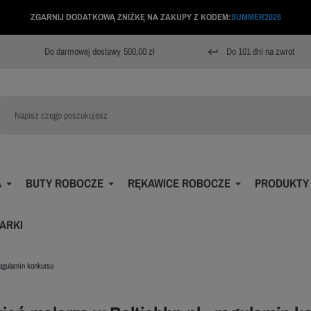
ZGARNIJ DODATKOWĄ ZNIŻKĘ NA ZAKUPY Z KODEM:
SUMMER2026
Do darmowej dostawy
500,00 zł
Do 101 dni na zwrot
keyboard_return
A
BUTY ROBOCZE
RĘKAWICE ROBOCZE
PRODUKTY
ARKI
regulamin konkursu