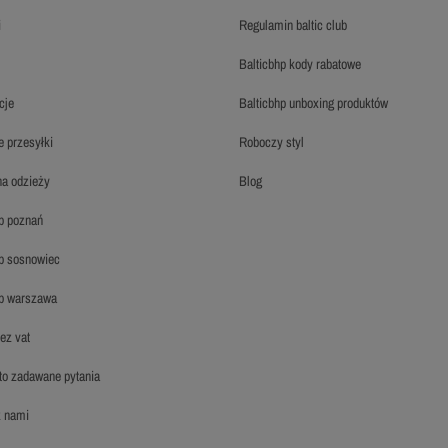
i
regulamin baltic club
balticbhp kody rabatowe
cje
balticbhp unboxing produktów
ie przesyłki
roboczy styl
 na odzieży
blog
hp poznań
hp sosnowiec
hp warszawa
bez vat
sto zadawane pytania
 z nami