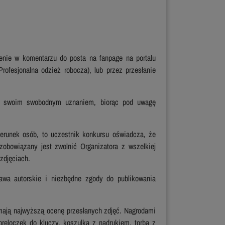
enie w komentarzu do posta na fanpage na portalu
Profesjonalna odzież robocza), lub przez przesłanie
ie swoim swobodnym uznaniem, biorąc pod uwagę
erunek osób, to uczestnik konkursu oświadcza, że
obowiązany jest zwolnić Organizatora z wszelkiej
zdjęciach.
awa autorskie i niezbędne zgody do publikowania
ymają najwyższą ocenę przesłanych zdjęć. Nagrodami
eloczek do kluczy, koszulka z nadrukiem, torba z