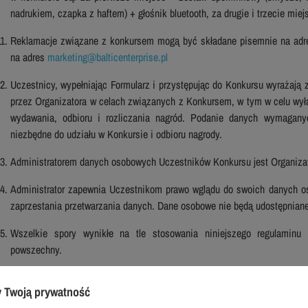
nadrukiem, czapka z haftem) + głośnik bluetooth, za drugie i trzecie mi
Reklamacje związane z konkursem mogą być składane pisemnie na adres
na adres
marketing@balticenterprise.pl
Uczestnicy, wypełniając Formularz i przystępując do Konkursu wyrażaj
przez Organizatora w celach związanych z Konkursem, w tym w celu wyła
wydawania, odbioru i rozliczania nagród. Podanie danych wymagany
niezbędne do udziału w Konkursie i odbioru nagrody.
Administratorem danych osobowych Uczestników Konkursu jest Organizat
Administrator zapewnia Uczestnikom prawo wglądu do swoich danych os
zaprzestania przetwarzania danych. Dane osobowe nie będą udostępnia
Wszelkie spory wynikłe na tle stosowania niniejszego regulaminu 
powszechny.
 Twoją prywatność