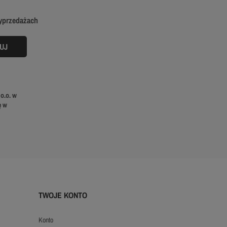
wyprzedażach
o.o. w
ę w
TWOJE KONTO
konto