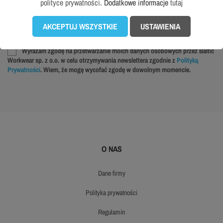
polityce prywatności
. Dodatkowe informacje
tutaj
Najlepszy newsletter o tematyce WORKWEAR. Żadnego spamu. Zapisz się bo
AKCEPTUJ WSZYSTKIE
USTAWIENIA
warto!
Wyrażam zgodę na przetwarzanie moich danych osobowych przez Baltic
Workwear sp. z o.o. w celu otrzymywania newslettera zgodnie z
Polityką
Prywatności
. Wiem, że mogę wycofać zgodę w dowolnym momencie.
O NAS
dane firmy
polityka prywatności
regulamin