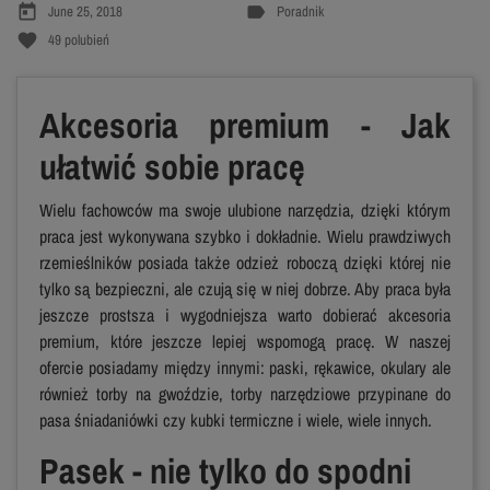
today
label
June 25, 2018
Poradnik
favorite
49
polubień
Akcesoria premium - Jak
ułatwić sobie pracę
Wielu fachowców ma swoje ulubione narzędzia, dzięki którym
praca jest wykonywana szybko i dokładnie. Wielu prawdziwych
rzemieślników posiada także odzież roboczą dzięki której nie
tylko są bezpieczni, ale czują się w niej dobrze. Aby praca była
jeszcze prostsza i wygodniejsza warto dobierać akcesoria
premium, które jeszcze lepiej wspomogą pracę. W naszej
ofercie posiadamy między innymi: paski, rękawice, okulary ale
również torby na gwoździe, torby narzędziowe przypinane do
pasa śniadaniówki czy kubki termiczne i wiele, wiele innych.
Pasek - nie tylko do spodni