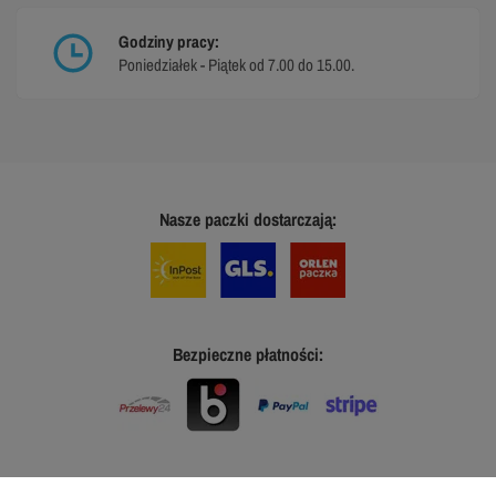
Godziny pracy:
Poniedziałek - Piątek od 7.00 do 15.00.
Nasze paczki dostarczają:
Bezpieczne płatności: