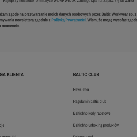
Najlepszy newsletter o tematyce WORKWEAR. Żadnego spamu. Zapisz się bo warto!
żam zgodę na przetwarzanie moich danych osobowych przez Baltic Workwear sp. z 
ymywania newslettera zgodnie z
Polityką Prywatności
. Wiem, że mogę wycofać zgod
 momencie.
GA KLIENTA
BALTIC CLUB
newsletter
i
regulamin baltic club
balticbhp kody rabatowe
cje
balticbhp unboxing produktów
ie przesyłki
roboczy styl