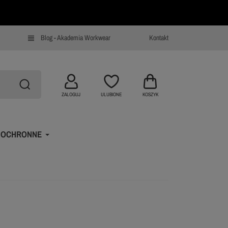
Blog - Akademia Workwear
Kontakt
view_headline
ZALOGUJ
ULUBIONE
KOSZYK
 OCHRONNE