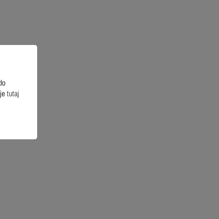
do
cje
tutaj