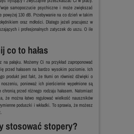
być irytujący i zwyczajnie przeszkadzać Ci w pracy.
 Twoje samopoczucie psychiczne i może zwiększać
ie powyżej 130 dB. Przebywanie na co dzień w takim
łędnikiem oraz mdłości. Dlatego jeżeli pracujesz w
zających i profesjonalnych zatyczek do uszu. O ile
j co to hałas
az na pałąku. Możemy Ci na przykład zaproponować
Cię przed hałasem na bardzo wysokim poziomie. Ich
o produkt jest fakt, że tłumi on również dźwięki o
noszeniu, ponieważ ich pierścienie wypełnione są
e chronią przed różnego rodzaju hałasem. Natomiast
ia, że można łatwo regulować wielkość nauszników
wymienne poduszki i wkładki. To sprawia, że możesz
t.
dy stosować stopery?