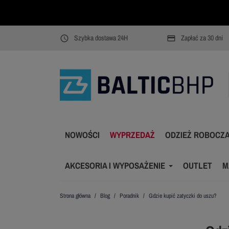
Szybka dostawa 24H
Zapłać za 30 dni
access_time
payment
NOWOŚCI
WYPRZEDAŻ
ODZIEŻ ROBOCZ
AKCESORIA I WYPOSAŻENIE
OUTLET
M
Strona główna
Blog
Poradnik
Gdzie kupić zatyczki do uszu?