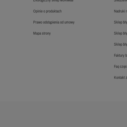
opinie o produktach
nadruki
prawo odstąpienia od umowy
sklep b
mapa strony
sklep b
sklep b
faktury 
faq czę
kontakt