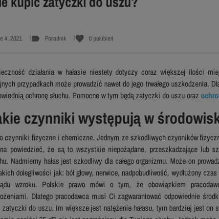
e kupić zatyczki do uszu?
label
favorite
e 4, 2021
Poradnik
0
polubień
ieczność działania w hałasie niestety dotyczy coraz większej ilości mie
jnych przypadkach może prowadzić nawet do jego trwałego uszkodzenia. Dlat
owiednią ochronę słuchu. Pomocne w tym będą zatyczki do uszu oraz
ochro
akie czynniki występują w środowis
o czynniki fizyczne i chemiczne. Jednym ze szkodliwych czynników fizyczny
na powiedzieć, że są to wszystkie niepożądane, przeszkadzające lub sz
hu. Nadmierny hałas jest szkodliwy dla całego organizmu. Może on prowadz
akich dolegliwości jak: ból głowy, nerwice, nadpobudliwość, wydłużony czas 
ządu wzroku. Polskie prawo mówi o tym, że obowiązkiem pracodawc
rożeniami. Dlatego pracodawca musi Ci zagwarantować odpowiednie środki 
 zatyczki do uszu. Im większe jest natężenie hałasu, tym bardziej jest on