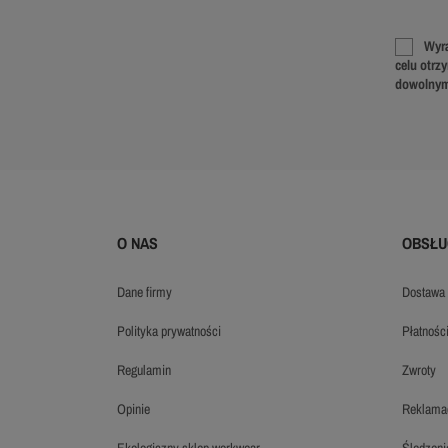
Wyra
celu otrz
dowolnym
O NAS
OBSŁU
dane firmy
dostawa
polityka prywatności
płatnośc
regulamin
zwroty
opinie
reklama
ekologiczny sklep workwear
śledzen