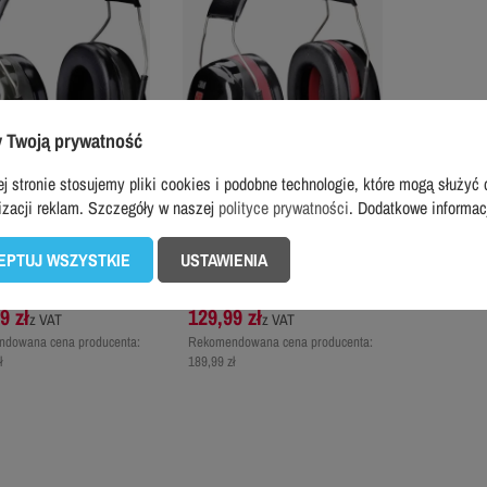
 Twoją prywatność
j stronie stosujemy pliki cookies i podobne technologie, które mogą służyć 
izacji reklam. Szczegóły w naszej
polityce prywatności
. Dodatkowe informa
3M
EPTUJ WSZYSTKIE
USTAWIENIA
ki przeciwhałasowe 3M
Nauszniki przeciwhałasowe 3M
Optime II H520A
Peltor Optime III H540A
9 zł
129,99 zł
z VAT
z VAT
dowana cena producenta:
Rekomendowana cena producenta:
ł
189,99 zł