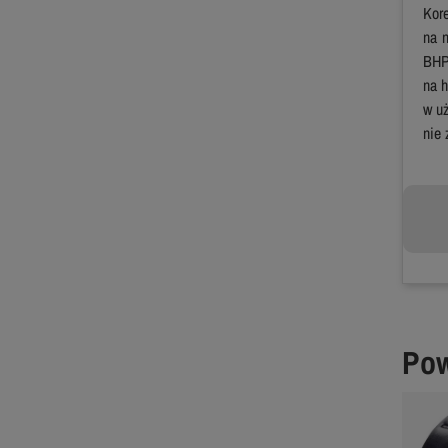
Kor
na n
BHP
na h
w uż
nie 
Pow