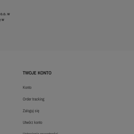
o.o. w
ę w
TWOJE KONTO
konto
order tracking
zaloguj się
utwórz konto
ustawienia prywatności