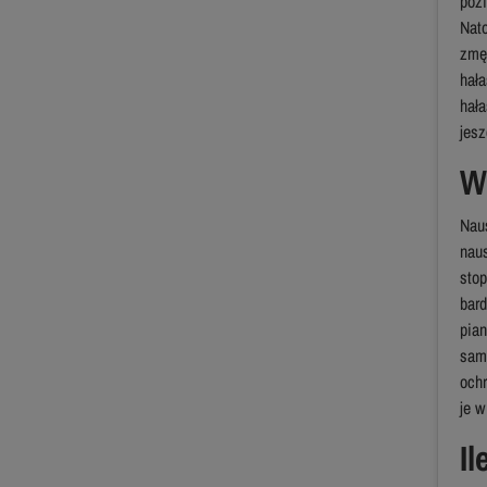
pozi
Nat
zmę
hał
hał
jesz
W
Nau
nau
stop
bar
pia
sam
och
je w
I