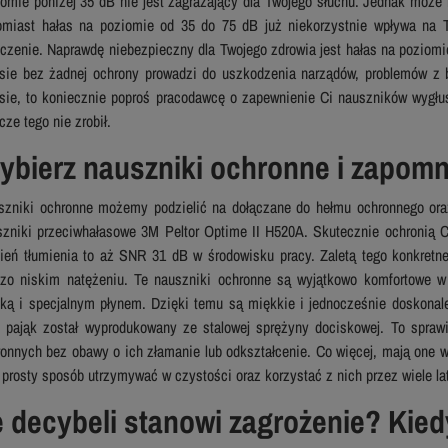
omie poniżej 35 dB nie jest zagrażający dla Twojego słuchu. Jednak może 
omiast hałas na poziomie od 35 do 75 dB już niekorzystnie wpływa na
czenie. Naprawdę niebezpieczny dla Twojego zdrowia jest hałas na poziom
asie bez żadnej ochrony prowadzi do uszkodzenia narządów, problemów z b
asie, to koniecznie poproś pracodawcę o zapewnienie Ci nauszników wygłus
cze tego nie zrobił.
ybierz nauszniki ochronne i zapomni
szniki ochronne możemy podzielić na dołączane do hełmu ochronnego or
szniki przeciwhałasowe 3M Peltor Optime II H520A. Skutecznie ochronią 
ień tłumienia to aż SNR 31 dB w środowisku pracy. Zaletą tego konkretneg
dzo niskim natężeniu. Te nauszniki ochronne są wyjątkowo komfortowe w 
nką i specjalnym płynem. Dzięki temu są miękkie i jednocześnie doskonal
 pająk został wyprodukowany ze stalowej sprężyny dociskowej. To spraw
ronnych bez obawy o ich złamanie lub odkształcenie. Co więcej, mają one 
 prosty sposób utrzymywać w czystości oraz korzystać z nich przez wiele la
le decybeli stanowi zagrożenie? Kie