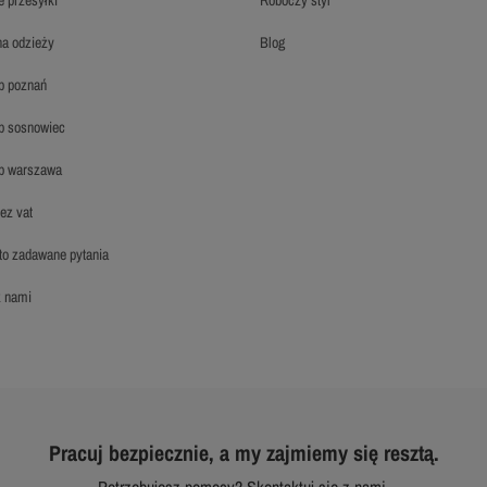
 na odzieży
blog
hp poznań
hp sosnowiec
hp warszawa
bez vat
sto zadawane pytania
 z nami
Pracuj bezpiecznie, a my zajmiemy się resztą.
Potrzebujesz pomocy? Skontaktuj się z nami.