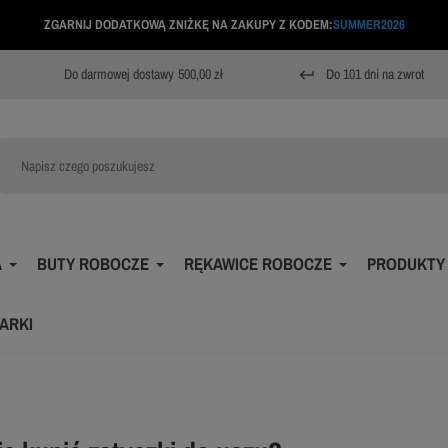
ZGARNIJ DODATKOWĄ ZNIŻKĘ NA ZAKUPY Z KODEM:
SUMMER2026
Do darmowej dostawy
500,00 zł
Do 101 dni na zwrot
keyboard_return
A
BUTY ROBOCZE
RĘKAWICE ROBOCZE
PRODUKTY
ARKI