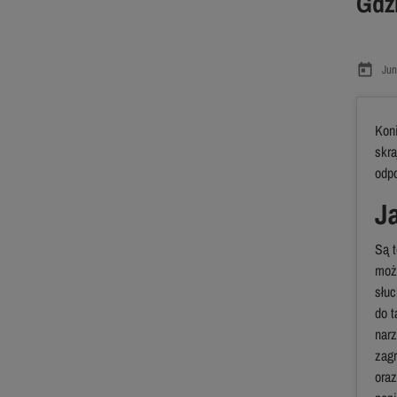
Gdzi
today
Jun
Kon
skra
odp
J
Są t
moż
słuc
do t
nar
zag
oraz