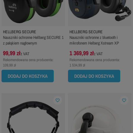
HELLBERG SECURE
HELLBERG SECURE
Nauszniki ochronne Hellberg SECURE 1
Nauszniki ochronne z bluetooth i
z pałąkiem nagłownym
mikrofonem Helberg Xstream XP
99,99 zł
1 369,99 zł
z VAT
z VAT
Rekomendowana cena producenta:
Rekomendowana cena producenta:
109,99 zł
1 534,99 zł
DODAJ DO KOSZYKA
DODAJ DO KOSZYKA
favorite_border
favorite_border