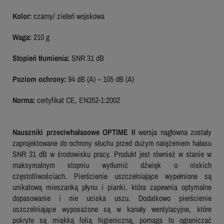
Kolor:
czarny/ zieleń wojskowa
Waga:
210 g
Stopień tłumienia:
SNR 31 dB
Poziom ochrony:
94 dB (A) – 105 dB (A)
Norma:
certyfikat CE, EN352-1:2002
Nauszniki przeciwhałasowe OPTIME II
wersja nagłowna zostały
zaprojektowane do ochrony słuchu przed dużym natężeniem hałasu
SNR 31 dB w środowisku pracy. Produkt jest również w stanie w
maksymalnym stopniu wytłumić dźwięk o niskich
częstotliwościach. Pierścienie uszczelniające wypełnione są
unikatową mieszanką płynu i pianki, która zapewnia optymalne
dopasowanie i nie uciska uszu. Dodatkowo pierścienie
uszczelniające wyposażone są w kanały wentylacyjne, które
pokryte są miękką folią higieniczną, pomaga to ograniczać