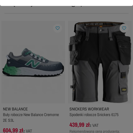
Często wybierane do tego produktu:
favorite_border
favorite_border
NEW BALANCE
SNICKERS WORKWEAR
Buty robocze New Balance Cremorne
Spodenki robocze Snickers 6175
2E S3L
439,99 zł
z VAT
604,99 zł
z VAT
Rekomendowana cena producenta: