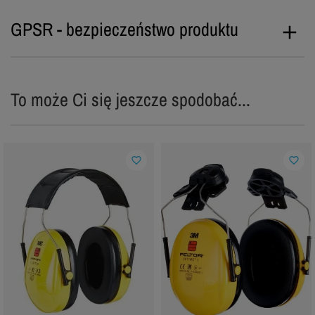
GPSR - bezpieczeństwo produktu
To może Ci się jeszcze spodobać...
favorite_border
favorite_border