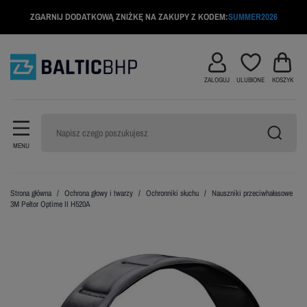
ZGARNIJ DODATKOWĄ ZNIŻKĘ NA ZAKUPY Z KODEM:
SUMMER2026
ZALOGUJ
ULUBIONE
KOSZYK
MENU
Strona główna
Ochrona głowy i twarzy
Ochronniki słuchu
Nauszniki przeciwhałasowe
3M Peltor Optime II H520A