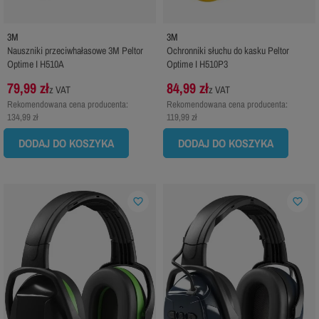
3M
3M
Nauszniki przeciwhałasowe 3M Peltor
Ochronniki słuchu do kasku Peltor
Optime I H510A
Optime I H510P3
79,99 zł
84,99 zł
z VAT
z VAT
Rekomendowana cena producenta:
Rekomendowana cena producenta:
134,99 zł
119,99 zł
DODAJ DO KOSZYKA
DODAJ DO KOSZYKA
favorite_border
favorite_border