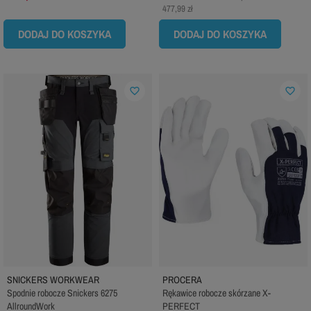
477,99 zł
DODAJ DO KOSZYKA
DODAJ DO KOSZYKA
favorite_border
favorite_border
SNICKERS WORKWEAR
PROCERA
Spodnie robocze Snickers 6275
Rękawice robocze skórzane X-
AllroundWork
PERFECT