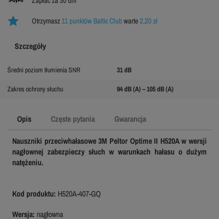
Zapłać za 30 dni
Otrzymasz
11 punktów Baltic Club
warte
2,20 zł
Szczegóły
Średni poziom tłumienia SNR
31 dB
Zakres ochrony słuchu
94 dB (A) – 105 dB (A)
Opis
Częste pytania
Gwarancja
Nauszniki przeciwhałasowe 3M Peltor Optime II H520A w wersji
nagłownej zabezpieczy słuch w warunkach hałasu o dużym
natężeniu.
Kod produktu:
H520A-407-GQ
Wersja:
nagłowna