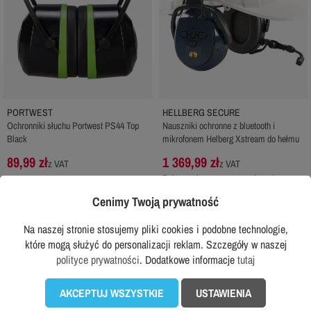
PORTWEST
HELLBERG SECURE
Ochronniki słuchu Portwest PS44 Top
Nauszniki ochronne z bluetooth i
Black
mikrofonem Helberg Xstream do hełmu
89,99 zł
1 369,99 zł
z VAT
z VAT
Rekomendowana cena producenta:
1 534,99 zł
Cenimy Twoją prywatność
DODAJ DO KOSZYKA
DODAJ DO KOSZYKA
Na naszej stronie stosujemy pliki cookies i podobne technologie,
które mogą służyć do personalizacji reklam. Szczegóły w naszej
polityce prywatności
. Dodatkowe informacje
tutaj
Sprawdź wszystkie w tej kategorii...

AKCEPTUJ WSZYSTKIE
USTAWIENIA