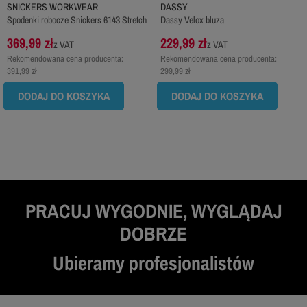
SNICKERS WORKWEAR
DASSY
Spodenki robocze Snickers 6143 Stretch
Dassy Velox bluza
369,99 zł
229,99 zł
z VAT
z VAT
Rekomendowana cena producenta:
Rekomendowana cena producenta:
391,99 zł
299,99 zł
DODAJ DO KOSZYKA
DODAJ DO KOSZYKA
PRACUJ WYGODNIE, WYGLĄDAJ
DOBRZE
Ubieramy profesjonalistów