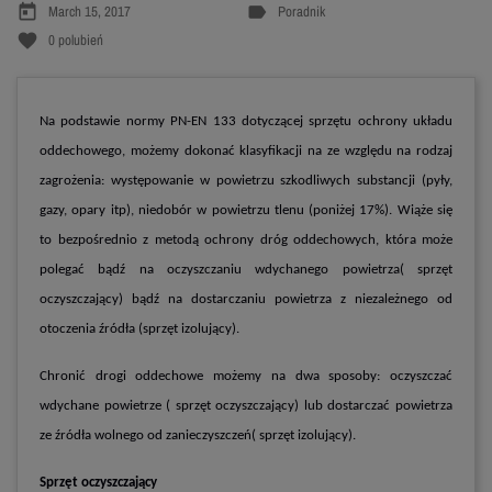
today
label
March 15, 2017
Poradnik
favorite
0
polubień
Na podstawie normy PN-EN 133 dotyczącej sprzętu ochrony układu
oddechowego, możemy dokonać klasyfikacji na ze względu na rodzaj
zagrożenia: występowanie w powietrzu szkodliwych substancji (pyły,
gazy, opary itp), niedobór w powietrzu tlenu (poniżej 17%). Wiąże się
to bezpośrednio z metodą ochrony dróg oddechowych, która może
polegać bądź na oczyszczaniu wdychanego powietrza( sprzęt
oczyszczający) bądź na dostarczaniu powietrza z niezależnego od
otoczenia źródła (sprzęt izolujący).
Chronić drogi oddechowe możemy na dwa sposoby: oczyszczać
wdychane powietrze ( sprzęt oczyszczający) lub dostarczać powietrza
ze źródła wolnego od zanieczyszczeń( sprzęt izolujący).
Sprzęt oczyszczający