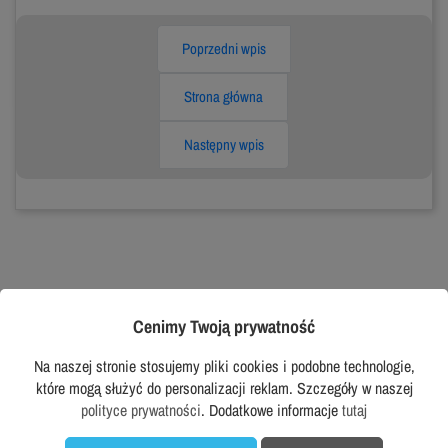
Poprzedni wpis
Strona główna
Następny wpis
Cenimy Twoją prywatność
Na naszej stronie stosujemy pliki cookies i podobne technologie,
PRACUJ WYGODNIE, WYGLĄDAJ
które mogą służyć do personalizacji reklam. Szczegóły w naszej
DOBRZE
polityce prywatności
. Dodatkowe informacje
tutaj