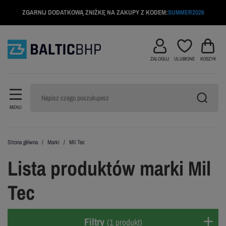
ZGARNIJ DODATKOWĄ ZNIŻKĘ NA ZAKUPY Z KODEM:
SUMMER2026
ZALOGUJ
ULUBIONE
KOSZYK
MENU
Strona główna
Marki
Mil Tec
Lista produktów marki Mil
Tec
Filtry
(1 produkt)