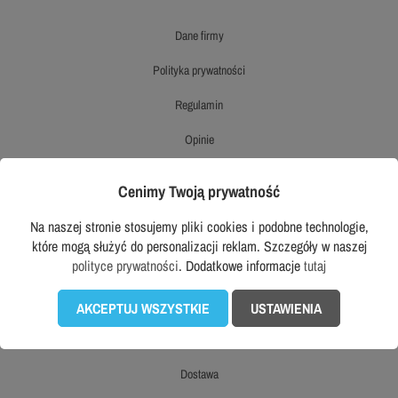
dane firmy
polityka prywatności
regulamin
opinie
ekologiczny sklep workwear
Cenimy Twoją prywatność
opinie o produktach
Na naszej stronie stosujemy pliki cookies i podobne technologie,
prawo odstąpienia od umowy
które mogą służyć do personalizacji reklam. Szczegóły w naszej
polityce prywatności
. Dodatkowe informacje
tutaj
mapa strony
AKCEPTUJ WSZYSTKIE
USTAWIENIA
OBSŁUGA KLIENTA
dostawa