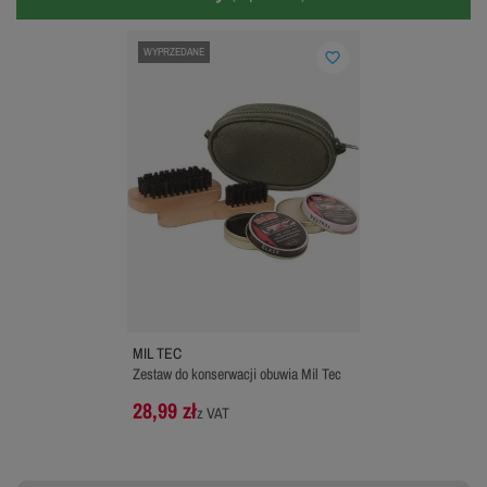
WYPRZEDANE
favorite_border
MIL TEC
Zestaw do konserwacji obuwia Mil Tec
28,99 zł
z VAT