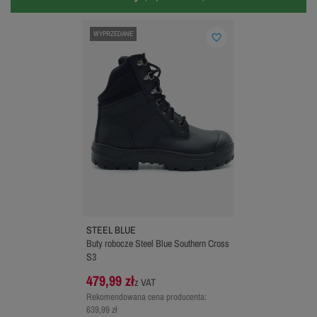
WYPRZEDANE
favorite_border
STEEL BLUE
Buty robocze Steel Blue Southern Cross
S3
479,99 zł
z VAT
Rekomendowana cena producenta:
639,99 zł