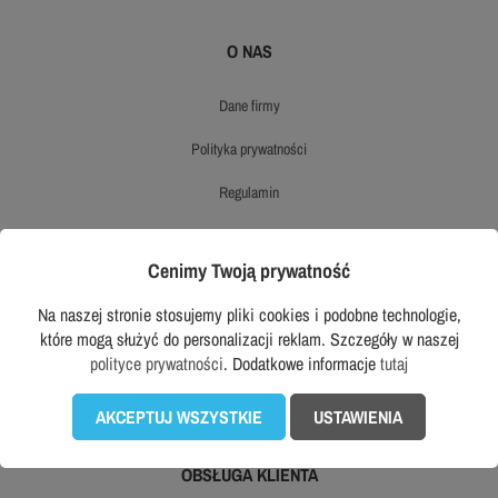
O NAS
dane firmy
polityka prywatności
regulamin
opinie
Cenimy Twoją prywatność
ekologiczny sklep workwear
Na naszej stronie stosujemy pliki cookies i podobne technologie,
opinie o produktach
które mogą służyć do personalizacji reklam. Szczegóły w naszej
polityce prywatności
. Dodatkowe informacje
tutaj
prawo odstąpienia od umowy
mapa strony
AKCEPTUJ WSZYSTKIE
USTAWIENIA
OBSŁUGA KLIENTA