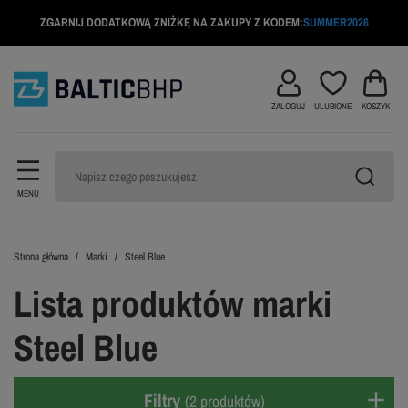
ZGARNIJ DODATKOWĄ ZNIŻKĘ NA ZAKUPY Z KODEM:
SUMMER2026
ZALOGUJ
ULUBIONE
KOSZYK
MENU
Strona główna
Marki
Steel Blue
Lista produktów marki
Steel Blue
Filtry
(2 produktów)