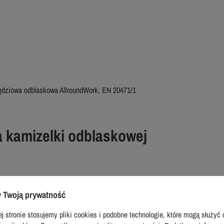
ędziowa odblaskowa AllroundWork, EN 20471/1
a kamizelki odblaskowej
oraz na ramionach co zapewnia dobrą widoczność w każdej pozycji,
 Twoją prywatność
kamizelki robocze odblaskowe),
 tym kieszeń na telefon komórkowy,
j stronie stosujemy pliki cookies i podobne technologie, które mogą służyć 