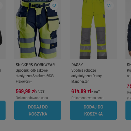
er
favorite_border
favorite_border
SNICKERS WORKWEAR
DASSY
S
m
Spodenki odblaskowe
Spodnie robocze
Ku
elastyczne Snickers 6933
antystatyczne Dassy
oc
Flexiwork+
Manchester
7
569,99 zł
614,99 zł
z VAT
z VAT
Re
pr
Rekomendowana cena
Rekomendowana cena
producenta:
637,99 zł
producenta:
724,99 zł
DODAJ DO
DODAJ DO
KOSZYKA
KOSZYKA