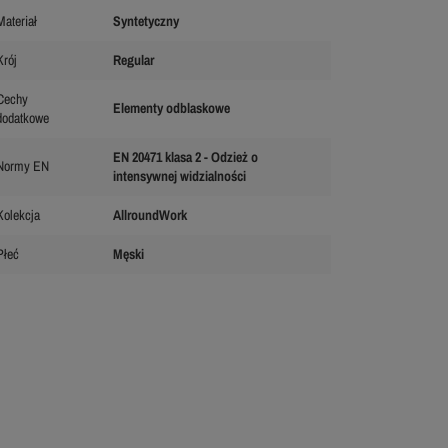
Materiał
Syntetyczny
Krój
Regular
Cechy
Elementy odblaskowe
dodatkowe
EN 20471 klasa 2 - Odzież o
Normy EN
intensywnej widzialności
Kolekcja
AllroundWork
Płeć
Męski