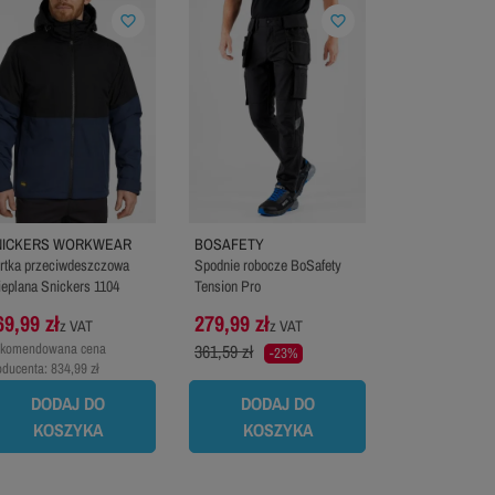
favorite_border
favorite_border
NICKERS WORKWEAR
BOSAFETY
rtka przeciwdeszczowa
Spodnie robocze BoSafety
ieplana Snickers 1104
Tension Pro
69,99 zł
279,99 zł
z VAT
z VAT
komendowana cena
361,59 zł
-23%
oducenta:
834,99 zł
DODAJ DO
DODAJ DO
KOSZYKA
KOSZYKA