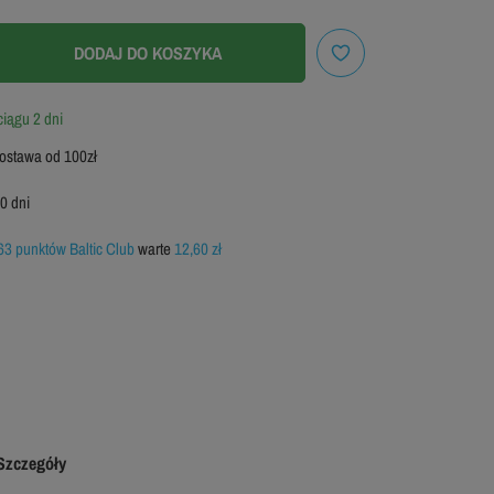
M
DODAJ DO KOSZYKA
XL
iągu 2 dni
3XL
stawa od 100zł
0 dni
63 punktów Baltic Club
warte
12,60 zł
Szczegóły