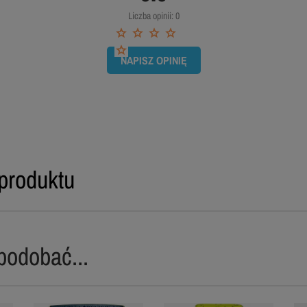
Liczba opinii: 0
NAPISZ OPINIĘ
produktu
podobać...