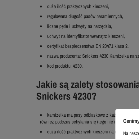
duża ilość praktycznych kieszeni,
regulowana długość pasów naramiennych,
liczne pętle i uchwyty na narzędzia,
uchwyt na identyfikator wewnątrz kieszeni,
certyfikat bezpieczeństwa EN 20471 klasa 2,
nazwa producenta: Snickers 4230 Kamizelka narz
kod produktu: 4230.
Jakie są zalety stosowani
Snickers 4230?
kamizelka ma pasy odblaskowe z każdej ze stron 
Cenimy
również podczas schylania się (tego nie mają zwykłe 
duża ilość praktycznych kieszeni na narzędzia, w
Na nasze