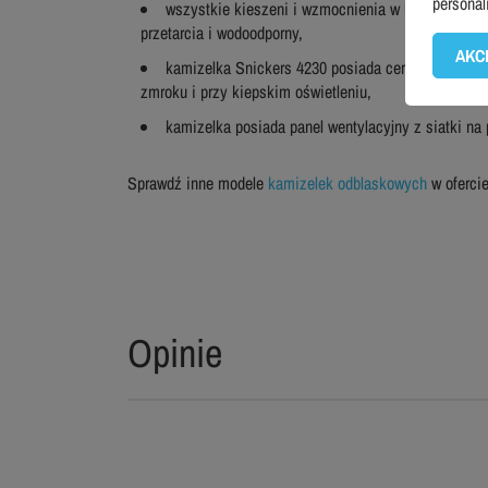
personal
wszystkie kieszeni i wzmocnienia w kamizelce wy
przetarcia i wodoodporny,
AKC
kamizelka Snickers 4230 posiada certyfikat euro
zmroku i przy kiepskim oświetleniu,
kamizelka posiada panel wentylacyjny z siatki na
Sprawdź inne modele
kamizelek odblaskowych
w ofercie
Opinie