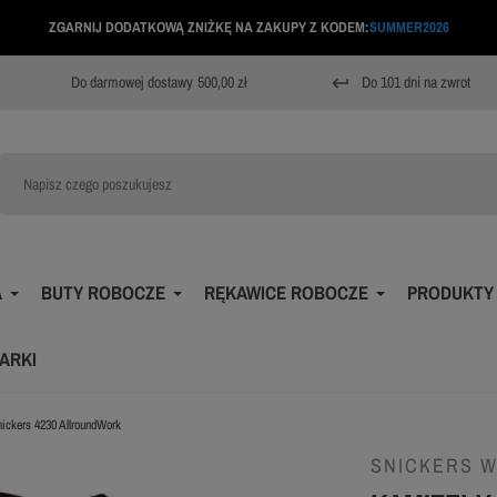
ZGARNIJ DODATKOWĄ ZNIŻKĘ NA ZAKUPY Z KODEM:
SUMMER2026
Do darmowej dostawy
500,00 zł
Do 101 dni na zwrot
keyboard_return
A
BUTY ROBOCZE
RĘKAWICE ROBOCZE
PRODUKTY
ARKI
ickers 4230 AllroundWork
SNICKERS 