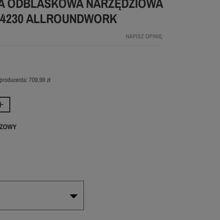
A ODBLASKOWA NARZĘDZIOWA
 4230 ALLROUNDWORK
NAPISZ OPINIĘ
producenta:
709,99 zł
ZOWY
ańczowy