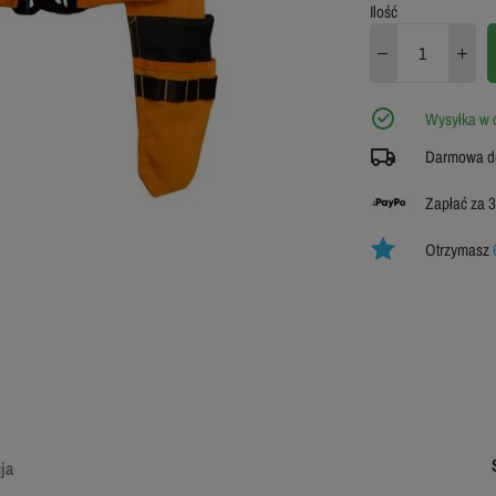
S
Ilość
L
Wysyłka w c
XXL
Darmowa do
Zapłać za 3
Otrzymasz
ja