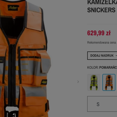
KAMIZELK
SNICKERS
629,99 zł
Rekomendowana cena 
DODAJ NADRUK
KOLOR:
POMARAŃC
Żółty
Pomar
S