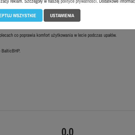
izacji reklam. Szczegóły w naszej
polityce prywatności
. Dodatkowe informa
konane są z mocnego materiału Cordura® który jest odporny na
EPTUJ WSZYSTKIE
USTAWIENIA
pejski EN 20471 w klasie 2, co oznacza podwyższoną widoczność po
 plecach co poprawia komfort użytkowania w lecie podczas upałów.
 BalticBHP.
0.0