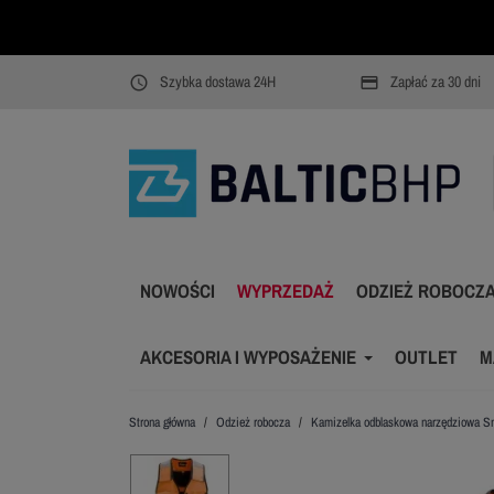
Szybka dostawa 24H
Zapłać za 30 dni
access_time
payment
NOWOŚCI
WYPRZEDAŻ
ODZIEŻ ROBOCZ
AKCESORIA I WYPOSAŻENIE
OUTLET
M
Strona główna
Odzież robocza
Kamizelka odblaskowa narzędziowa Sn