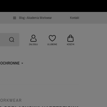
Blog - Akademia Workwear
Kontakt
view_headline
ZALOGUJ
ULUBIONE
KOSZYK
 OCHRONNE
WORKWEAR