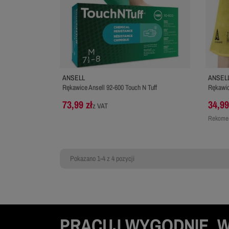
ANSELL
ANSEL
Rękawice Ansell 92-600 Touch N Tuff
Rękawic
73,99 zł
34,99
z VAT
Rekomen
Pokazano 1-4 z 4 pozycji
PRACUJ WYGODNIE, 