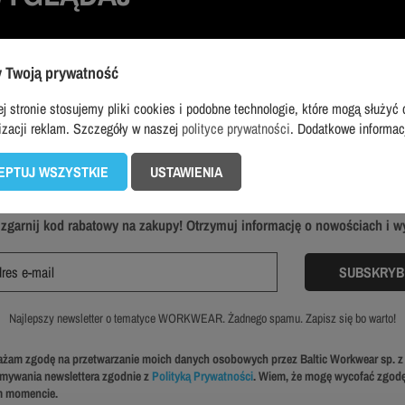
tów
 Twoją prywatność
j stronie stosujemy pliki cookies i podobne technologie, które mogą służyć 
izacji reklam. Szczegóły w naszej
polityce prywatności
. Dodatkowe informa
EPTUJ WSZYSTKIE
USTAWIENIA
NEWSLETTER DLA PROFESJONALISTÓW
i zgarnij kod rabatowy na zakupy! Otrzymuj informację o nowościach i 
Najlepszy newsletter o tematyce WORKWEAR. Żadnego spamu. Zapisz się bo warto!
żam zgodę na przetwarzanie moich danych osobowych przez Baltic Workwear sp. z 
ymywania newslettera zgodnie z
Polityką Prywatności
. Wiem, że mogę wycofać zgod
 momencie.