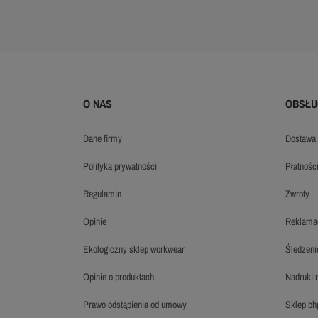
O NAS
OBSŁU
dane firmy
dostawa
polityka prywatności
płatnośc
regulamin
zwroty
opinie
reklama
ekologiczny sklep workwear
śledzen
opinie o produktach
nadruki
prawo odstąpienia od umowy
sklep b