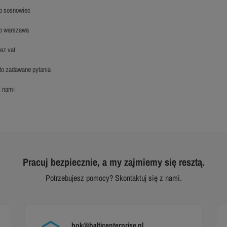
hp sosnowiec
hp warszawa
bez vat
sto zadawane pytania
 z nami
Pracuj bezpiecznie, a my zajmiemy się resztą.
Potrzebujesz pomocy? Skontaktuj się z nami.
bok@balticenterprise.pl