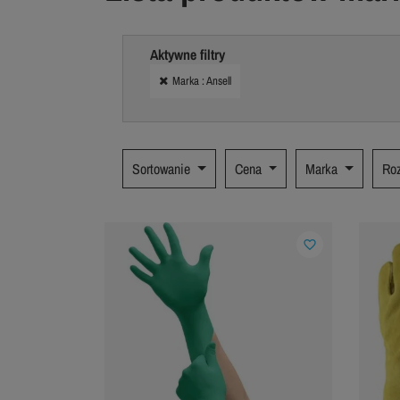
Aktywne filtry
Marka : Ansell
Sortowanie
Cena
Marka
Ro
favorite_border