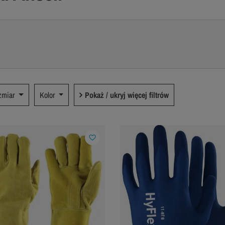
zmiar
Kolor
Pokaż / ukryj więcej filtrów
favorite_border