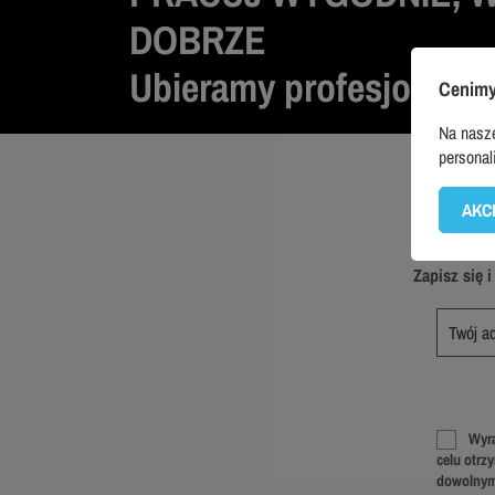
DOBRZE
Ubieramy profesjonalis
Cenimy
Na nasze
personal
AKC
Zapisz się 
Wyra
celu otrz
dowolnym