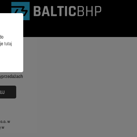
do
cje
tutaj
wyprzedażach
o.o. w
ę w