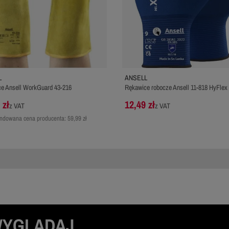
L
ANSELL
e Ansell WorkGuard 43-216
Rękawice robocze Ansell 11-818 HyFlex
 zł
12,49 zł
z VAT
z VAT
dowana cena producenta:
59,99 zł
WYGLĄDAJ