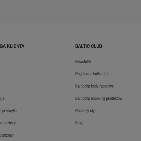
GA KLIENTA
BALTIC CLUB
newsletter
i
regulamin baltic club
balticbhp kody rabatowe
cje
balticbhp unboxing produktów
ie przesyłki
roboczy styl
 na odzieży
blog
hp poznań