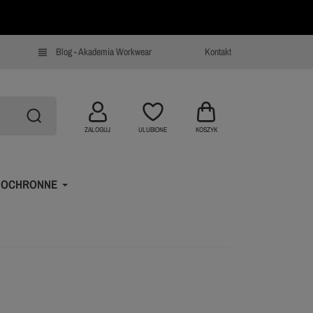
Blog - Akademia Workwear
Kontakt
view_headline
ZALOGUJ
ULUBIONE
KOSZYK
 OCHRONNE