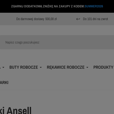
ZGARNIJ DODATKOWĄ ZNIŻKĘ NA ZAKUPY Z KODEM:
SUMMER2026
Do darmowej dostawy
500,00 zł
Do 101 dni na zwrot
keyboard_return
A
BUTY ROBOCZE
RĘKAWICE ROBOCZE
PRODUKTY
ARKI
i Ansell