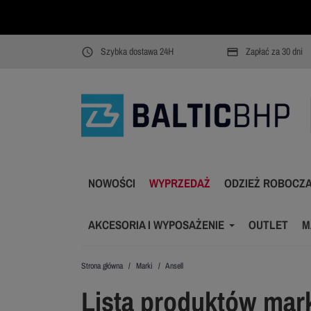
Szybka dostawa 24H
Zapłać za 30 dni
access_time
payment
NOWOŚCI
WYPRZEDAŻ
ODZIEŻ ROBOCZ
AKCESORIA I WYPOSAŻENIE
OUTLET
M
Strona główna
Marki
Ansell
Lista produktów mark