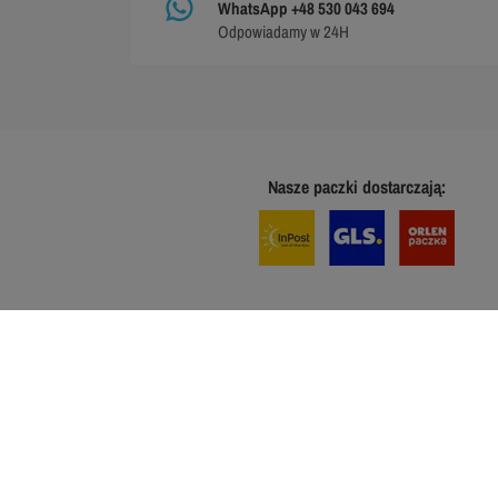
WhatsApp +48 530 043 694
Odpowiadamy w 24H
Nasze paczki dostarczają: