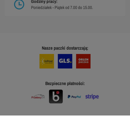
Godziny pracy:
Poniedziałek - Piątek od 7.00 do 15.00.
Nasze paczki dostarczają:
Bezpieczne płatności: