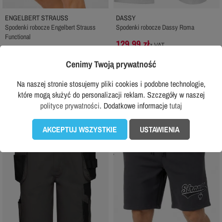
ENGELBERT STRAUSS
DASSY
Spodenki robocze Engelbert Strauss
Spodenki robocze Dassy Roma
Functional
129,99 zł
z VAT
199,99 zł
z VAT
Rekomendowana cena producenta:
Cenimy Twoją prywatność
159,99 zł
DODAJ DO KOSZYKA
DODAJ DO KOSZYKA
Na naszej stronie stosujemy pliki cookies i podobne technologie,
które mogą służyć do personalizacji reklam. Szczegóły w naszej
polityce prywatności
. Dodatkowe informacje
tutaj
NOWOŚĆ
favorite_border
favorite_border
AKCEPTUJ WSZYSTKIE
USTAWIENIA