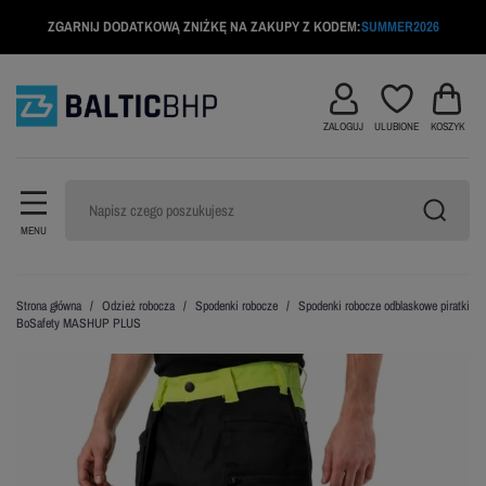
ZGARNIJ DODATKOWĄ ZNIŻKĘ NA ZAKUPY Z KODEM:
SUMMER2026
ZALOGUJ
ULUBIONE
KOSZYK
MENU
Strona główna
Odzież robocza
Spodenki robocze
Spodenki robocze odblaskowe piratki
BoSafety MASHUP PLUS