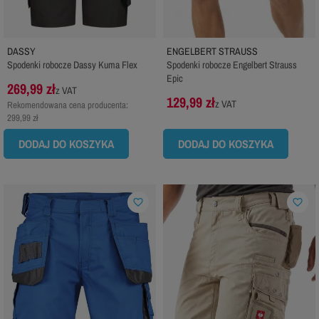
DASSY
ENGELBERT STRAUSS
Spodenki robocze Dassy Kuma Flex
Spodenki robocze Engelbert Strauss
Epic
269,99 zł
z VAT
129,99 zł
z VAT
Rekomendowana cena producenta:
299,99 zł
DODAJ DO KOSZYKA
DODAJ DO KOSZYKA
favorite_border
favorite_border