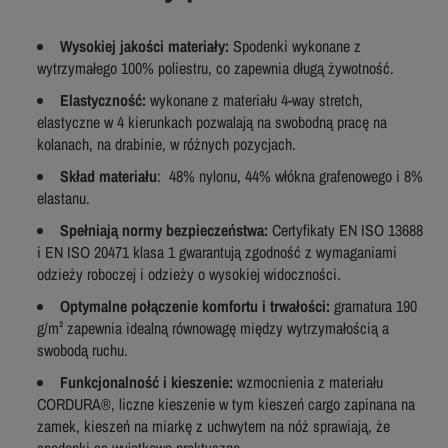
Wysokiej jakości materiały:
Spodenki wykonane z
wytrzymałego 100% poliestru, co zapewnia długą żywotność.
Elastyczność:
wykonane z materiału 4-way stretch,
elastyczne w 4 kierunkach pozwalają na swobodną pracę na
kolanach, na drabinie, w różnych pozycjach.
Skład
materiału
: 48% nylonu, 44% włókna grafenowego i 8%
elastanu.
Spełniają normy bezpieczeństwa:
Certyfikaty EN ISO 13688
i EN ISO 20471 klasa 1 gwarantują zgodność z wymaganiami
odzieży roboczej i odzieży o wysokiej widoczności.
Optymalne połączenie komfortu i trwałości:
gramatura 190
g/m² zapewnia idealną równowagę między wytrzymałością a
swobodą ruchu.
Funkcjonalność i kieszenie:
wzmocnienia z materiału
CORDURA®, liczne kieszenie w tym kieszeń cargo zapinana na
zamek, kieszeń na miarkę z uchwytem na nóż sprawiają, że
spodenki są wyjątkowo praktyczne.