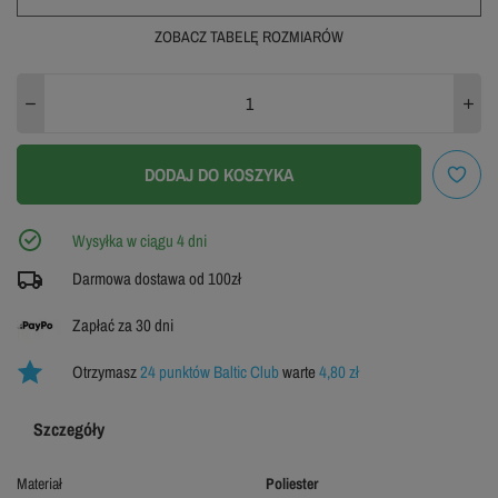
ZOBACZ TABELĘ ROZMIARÓW
44
46
48
WYPRZEDANE
50
52
54
DODAJ DO KOSZYKA
56
58
60
Wysyłka w ciągu 4 dni
64
62
Darmowa dostawa od 100zł
WYPRZEDANE
Zapłać za 30 dni
ZOBACZ TABELĘ ROZMIARÓW
Otrzymasz
24 punktów Baltic Club
warte
4,80 zł
Szczegóły
Materiał
Poliester