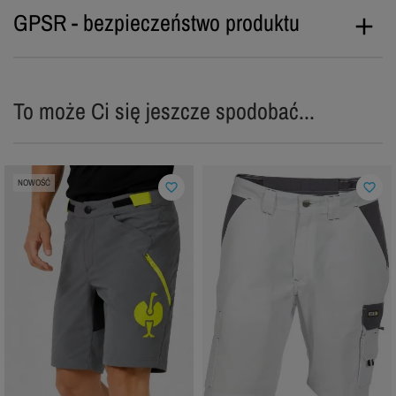
GPSR - bezpieczeństwo produktu
To może Ci się jeszcze spodobać...
NOWOŚĆ
favorite_border
favorite_border