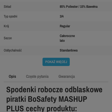
Skład
85% Poliester / 15% Bawełna
Typ spodni
3/4
Krój
Regular
Całoroczne
Sezon
lato
Oddychalność
Standardowa
POKAŻ WIĘCEJ
Opis
Częste pytania
Gwarancja
Spodenki robocze odblaskowe
piratki BoSafety MASHUP
PLUS cechy produktu: