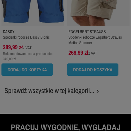
DASSY
ENGELBERT STRAUSS
Spodenki robocze Dassy Bionic
Spodenki robocze Engelbert Strauss
Motion Summer
289,99 zł
z VAT
269,99 zł
z VAT
Rekomendowana cena producenta:
349,99 zł
DODAJ DO KOSZYKA
DODAJ DO KOSZYKA
Sprawdź wszystkie w tej kategorii...

PRACUJ WYGODNIE, WYGLĄDAJ