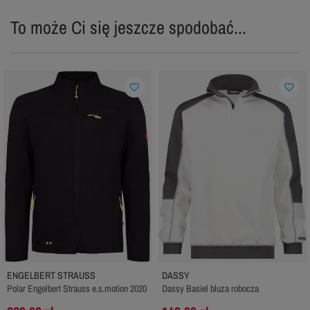
To może Ci się jeszcze spodobać...
favorite_border
favorite_border
ENGELBERT STRAUSS
DASSY
Polar Engelbert Strauss e.s.motion 2020
Dassy Basiel bluza robocza