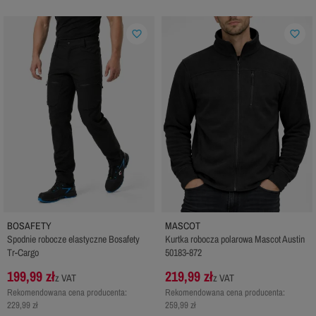
favorite_border
favorite_border
BOSAFETY
MASCOT
Spodnie robocze elastyczne Bosafety
Kurtka robocza polarowa Mascot Austin
Tr-Cargo
50183-872
199,99 zł
219,99 zł
z VAT
z VAT
Rekomendowana cena producenta:
Rekomendowana cena producenta:
229,99 zł
259,99 zł