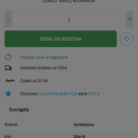
ZOBACZ TABELĘ ROZMIARÓW
XS
S
M
L
XL
XXL
3XL
4XL
DODAJ DO KOSZYKA
ZOBACZ TABELĘ ROZMIARÓW
Ostatnie sztuki w magazynie
Darmowa dostawa od 100zł
Zapłać za 30 dni
Otrzymasz
14 punktów Baltic Club
warte
2,80 zł
Szczegóły
Materiał
Syntetyczny
Krój
Slim fit