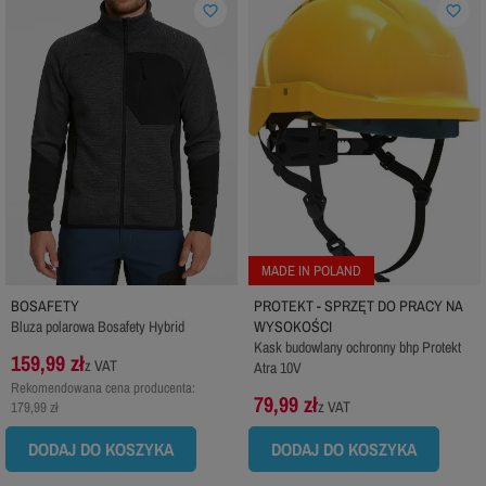
favorite_border
favorite_border
MADE IN POLAND
BOSAFETY
PROTEKT - SPRZĘT DO PRACY NA
Bluza polarowa Bosafety Hybrid
WYSOKOŚCI
Kask budowlany ochronny bhp Protekt
159,99 zł
z VAT
Atra 10V
Rekomendowana cena producenta:
79,99 zł
z VAT
179,99 zł
DODAJ DO KOSZYKA
DODAJ DO KOSZYKA