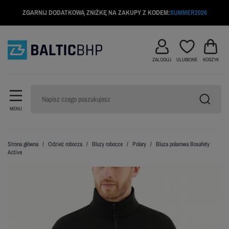
ZGARNIJ DODATKOWĄ ZNIŻKĘ NA ZAKUPY Z KODEM:
SUMMER2026
ZALOGUJ
ULUBIONE
KOSZYK
MENU
Strona główna
Odzież robocza
Bluzy robocze
Polary
Bluza polarowa Bosafety
Active