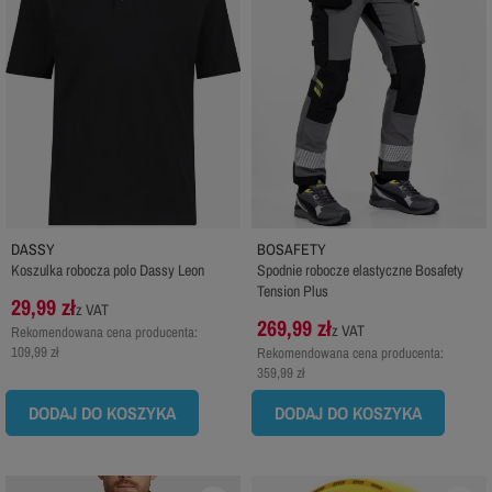
DASSY
BOSAFETY
Koszulka robocza polo Dassy Leon
Spodnie robocze elastyczne Bosafety
Tension Plus
29,99 zł
z VAT
269,99 zł
z VAT
Rekomendowana cena producenta:
109,99 zł
Rekomendowana cena producenta:
359,99 zł
DODAJ DO KOSZYKA
DODAJ DO KOSZYKA