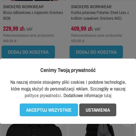
SNICKERS WORKWEAR
SNICKERS WORKWEAR
Bluza odblaskowa z kapturem Snickers
Kurtka polarowa Polartec Shed Less z
8038
krótkim suwakiem Snickers 8421
229,99 zł
409,99 zł
z VAT
z VAT
Rekomendowana cena producenta:
Rekomendowana cena producenta:
449,99 zł
429,99 zł
DODAJ DO KOSZYKA
DODAJ DO KOSZYKA
Cenimy Twoją prywatność
Sprawdź wszystkie w tej kategorii...

Na naszej stronie stosujemy pliki cookies i podobne technologie,
które mogą służyć do personalizacji reklam. Szczegóły w naszej
Często wybierane do tego produktu:
polityce prywatności
. Dodatkowe informacje
tutaj
AKCEPTUJ WSZYSTKIE
USTAWIENIA
favorite_border
favorite_border