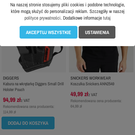
Na naszej stronie stosujemy pliki cookies i podobne technologie,
które mogą służyć do personalizacji reklam. Szczegóły w naszej
polityce prywatności
. Dodatkowe informacje
tutaj
AKCEPTUJ WSZYSTKIE
USTAWIENIA
DIGGERS
SNICKERS WORKWEAR
Kabura na wkrętarkę Diggers Small Drill
Koszulka Snickers ANN2549
Holster Pouch
49,99 zł
z VAT
94,99 zł
z VAT
Rekomendowana cena producenta:
64,99 zł
Rekomendowana cena producenta:
114,99 zł
DODAJ DO KOSZYKA