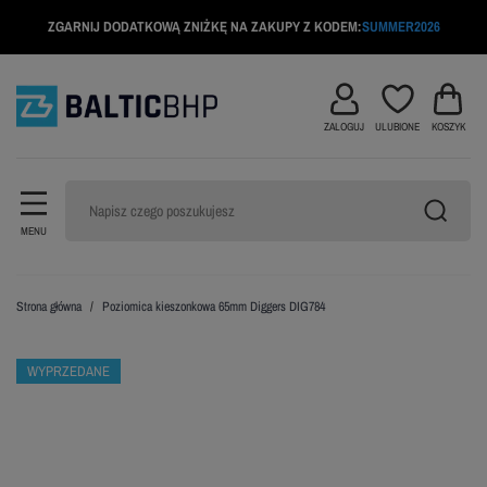
ZGARNIJ DODATKOWĄ ZNIŻKĘ NA ZAKUPY Z KODEM:
SUMMER2026
ZALOGUJ
ULUBIONE
KOSZYK
MENU
Strona główna
Poziomica kieszonkowa 65mm Diggers DIG784
WYPRZEDANE