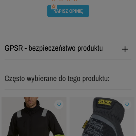
NAPISZ OPINIĘ
GPSR - bezpieczeństwo produktu
Często wybierane do tego produktu:
favorite_border
favorite_border