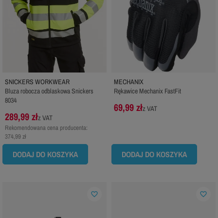
SNICKERS WORKWEAR
MECHANIX
Bluza robocza odblaskowa Snickers
Rękawice Mechanix FastFit
8034
69,99 zł
z VAT
289,99 zł
z VAT
Rekomendowana cena producenta:
374,99 zł
DODAJ DO KOSZYKA
DODAJ DO KOSZYKA
favorite_border
favorite_border