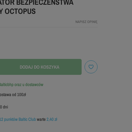
TOR BEZPIECZEŃSTWA
Y OCTOPUS
NAPISZ OPINIĘ
DODAJ DO KOSZYKA
alticbhp oraz u dostawców
stawa od 100zł
0 dni
12 punktów Baltic Club
warte
2,40 zł