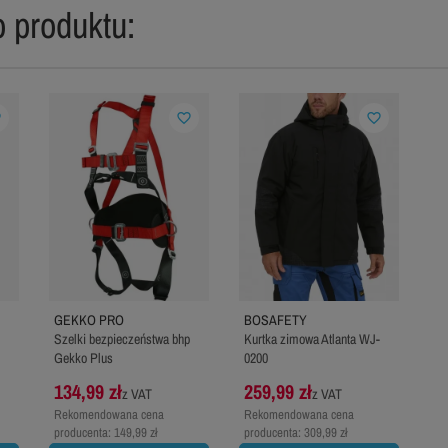
 produktu:
er
favorite_border
favorite_border
GEKKO PRO
BOSAFETY
Szelki bezpieczeństwa bhp
Kurtka zimowa Atlanta WJ-
Gekko Plus
0200
134,99 zł
259,99 zł
z VAT
z VAT
Rekomendowana cena
Rekomendowana cena
producenta:
149,99 zł
producenta:
309,99 zł