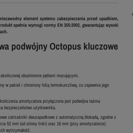
niezawodny element systemu zabezpieczenia przed upadkiem,
Produkt spełnia wymogi normy EN 355:2002, gwarantując wysoki
ach.
twa podwójny Octopus kluczowe
zakończonej obustronnie pętlami mocującymi.
ny w pakiet i chroniony folią termokurczliwą, co zapewnia jego
kończenia amortyzatora przyłączona jest podwójna taśma
ca bezpieczeństwo użytkownika.
lowe zatrzaśniki dwuzapadkowe z automatyczną blokadą, zgodne z
cia 52 mm (od strony linki) oraz 16 mm (przy amortyzatorze).
ich wytrzymałość.