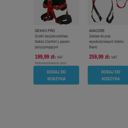
GEKKO PRO
AVACORE
Szelki bezpieczeństwa
Zestaw do prac
Gekko Comfort z pasem
wysokościowych Gekko
pozycjonującym
Basic
199,99 zł
259,99 zł
z VAT
z VAT
Rekomendowana cena
producenta:
229,99 zł
DODAJ DO
DODAJ DO
KOSZYKA
KOSZYKA