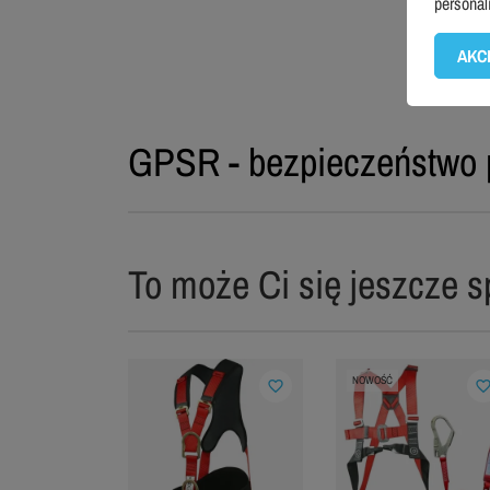
personal
AKC
GPSR - bezpieczeństwo 
To może Ci się jeszcze s
NOWOŚĆ
favorite_border
favorite_bord