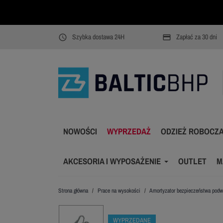
Szybka dostawa 24H
Zapłać za 30 dni
access_time
payment
NOWOŚCI
WYPRZEDAŻ
ODZIEŻ ROBOCZ
AKCESORIA I WYPOSAŻENIE
OUTLET
M
Strona główna
Prace na wysokości
Amortyzator bezpieczeństwa podw
WYPRZEDANE