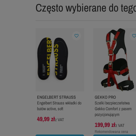
Często wybierane do tego
favorite_border
favorite_bord
ENGELBERT STRAUSS
GEKKO PRO
Engelbert Strauss wkładki do
Szelki bezpieczeństwa
butów active, soft
Gekko Comfort z pasem
pozycjonującym
49,99 zł
z VAT
199,99 zł
z VAT
Rekomendowana cena