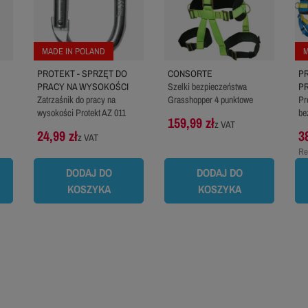
MADE IN POLAND
M
PROTEKT - SPRZĘT DO
CONSORTE
PR
PRACY NA WYSOKOŚCI
Szelki bezpieczeństwa
P
Zatrzaśnik do pracy na
Grasshopper 4 punktowe
Pr
wysokości Protekt AZ 011
be
159,99 zł
z VAT
24,99 zł
3
z VAT
Re
pr
DODAJ DO
DODAJ DO
KOSZYKA
KOSZYKA