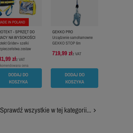
ADE IN POLAND
OTEKT - SPRZĘT DO
GEKKO PRO
RACY NA WYSOKOŚCI
Urządzenie samohamowne
otekt Grider+ szelki
GEKKO STOP 6m
zpieczeństwa zestaw
719,99 zł
z VAT
81,99 zł
z VAT
komendowana cena
oducenta:
403,99 zł
DODAJ DO
DODAJ DO
KOSZYKA
KOSZYKA
Sprawdź wszystkie w tej kategorii...
