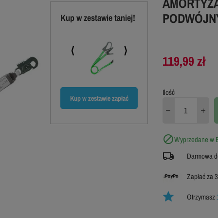
AMORTYZA
PODWÓJN
Kup w zestawie taniej!
⟨
⟩
119,99 zł
Ilość
Kup w zestawie zapłać
mniej
199,98 zł
189,98 zł

Wyprzedane w B
Darmowa do
Zapłać za 3
Otrzymasz