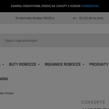
ZGARNIJ DODATKOWĄ ZNIŻKĘ NA ZAKUPY Z KODEM:
SUMMER2026
Do darmowej dostawy
500,00 zł
Do 101 dni na zwrot
keyboard_return
A
BUTY ROBOCZE
RĘKAWICE ROBOCZE
PRODUKTY
ARKI
ójny Octopus
CONSORTE