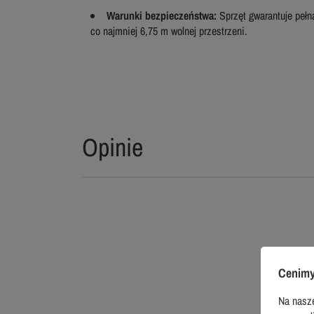
Warunki bezpieczeństwa:
Sprzęt gwarantuje pełn
co najmniej 6,75 m wolnej przestrzeni.
Opinie
Cenimy
Na nasze