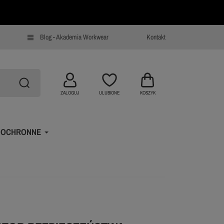
Blog - Akademia Workwear
Kontakt
view_headline
ZALOGUJ
ULUBIONE
KOSZYK
 OCHRONNE