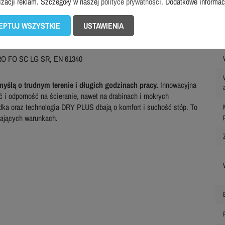
izacji reklam. Szczegóły w naszej
polityce prywatności
. Dodatkowe informa
e i poślizgi
EPTUJ WSZYSTKIE
USTAWIENIA
 nierównym
2016/425
HRO FO SC LG SR, EN 61340
ślą o trudnym terenie i długich godzinach pracy.
Innowacyjna
i odporność na ścieranie, nawet na drabinach i mokrych
ka oraz technologia DRY PLUS dbają o komfort i suchość stóp. To
gających warunkach.