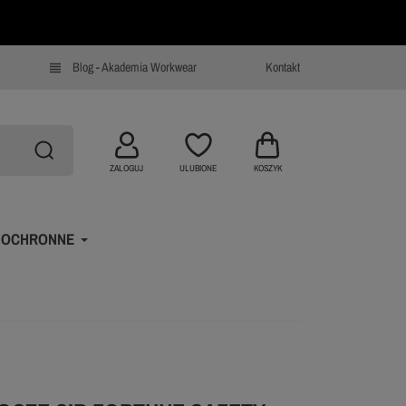
Blog - Akademia Workwear
Kontakt
view_headline
ZALOGUJ
ULUBIONE
KOSZYK
 OCHRONNE