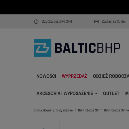
Szybka dostawa 24H
Zapłać za 30 dni
access_time
payment
NOWOŚCI
WYPRZEDAŻ
ODZIEŻ ROBOCZ
AKCESORIA I WYPOSAŻENIE
OUTLET
M
Strona główna
Buty robocze
Buty robocze S3
Buty robocze Sir Fo