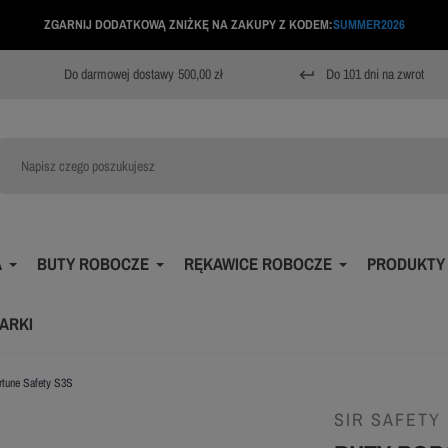
ZGARNIJ DODATKOWĄ ZNIŻKĘ NA ZAKUPY Z KODEM:
SUMMER2026
Do darmowej dostawy
500,00 zł
Do 101 dni na zwrot
keyboard_return
A
BUTY ROBOCZE
RĘKAWICE ROBOCZE
PRODUKTY
ARKI
rtune Safety S3S
SIR SAFETY