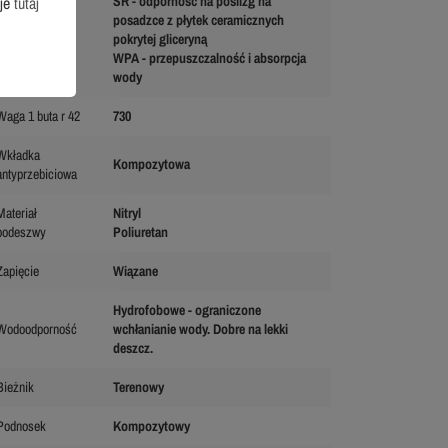
cje
tutaj
SR - odporność na poślizg na
posadzce z płytek ceramicznych
pokrytej gliceryną
WPA - przepuszczalność i absorpcja
wody
Waga 1 buta r 42
730
Wkładka
Kompozytowa
antyprzebiciowa
Materiał
Nitryl
podeszwy
Poliuretan
Zapięcie
Wiązane
Hydrofobowe - ograniczone
Wodoodporność
wchłanianie wody. Dobre na lekki
deszcz.
Bieżnik
Terenowy
Podnosek
Kompozytowy