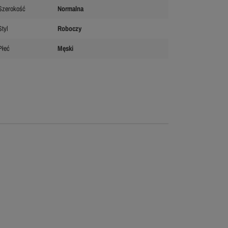
Szerokość
Normalna
Styl
Roboczy
Płeć
Męski