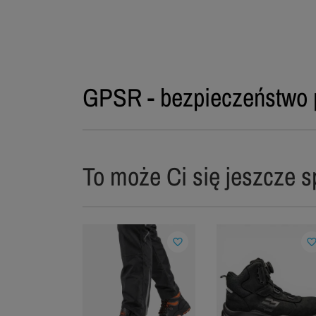
GPSR - bezpieczeństwo 
To może Ci się jeszcze s
favorite_border
favorite_bord