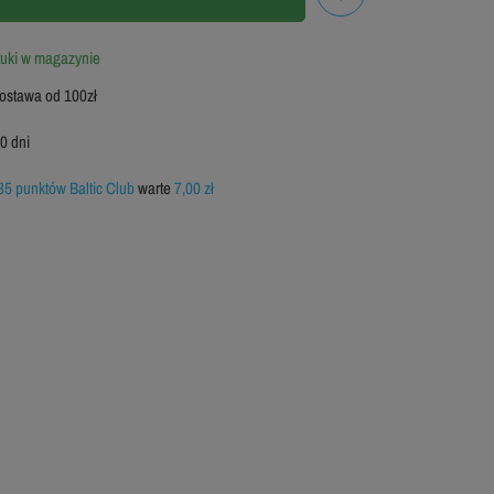
44
tuki w magazynie
46
stawa od 100zł
LĘ
W
0 dni
35 punktów Baltic Club
warte
7,00 zł