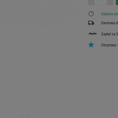
43
Ostatnie sz
45
Darmowa do
ZOBACZ TABE
ROZMIARÓ
Zapłać za 3
Otrzymasz