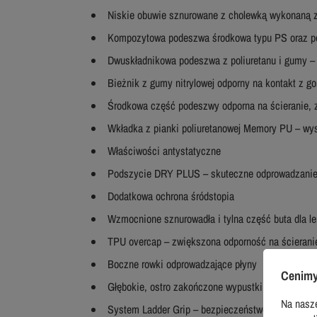
Niskie obuwie sznurowane z cholewką wykonaną z
Kompozytowa podeszwa środkowa typu PS oraz p
Dwuskładnikowa podeszwa z poliuretanu i gumy –
Bieżnik z gumy nitrylowej odporny na kontakt z g
Środkowa część podeszwy odporna na ścieranie, 
Wkładka z pianki poliuretanowej Memory PU – wy
Właściwości antystatyczne
Podszycie DRY PLUS – skuteczne odprowadzanie w
Dodatkowa ochrona śródstopia
Wzmocnione sznurowadła i tylna część buta dla le
TPU overcap – zwiększona odporność na ścieranie
Boczne rowki odprowadzające płyny
Cenimy
Głębokie, ostro zakończone wypustki bieżnika – 
Na nasze
System Ladder Grip – bezpieczeństwo na drabina