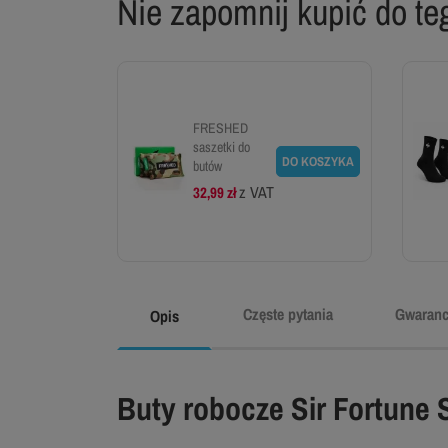
Nie zapomnij kupić do teg
FRESHED
saszetki do
DO KOSZYKA
butów
z VAT
32,99 zł
Częste pytania
Gwaranc
Opis
Buty robocze Sir Fortune 