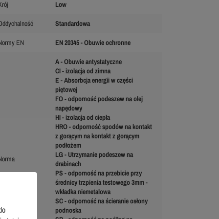
Krój
Low
Oddychalność
Standardowa
Normy EN
EN 20345 - Obuwie ochronne
A - Obuwie antystatyczne
CI - izolacja od zimna
E - Absorbcja energii w części
piętowej
FO - odporność podeszew na olej
napędowy
HI - izolacja od ciepła
HRO - odporność spodów na kontakt
z gorącym na kontakt z gorącym
podłożem
LG - Utrzymanie podeszew na
Norma
drabinach
PS - odporność na przebicie przy
średnicy trzpienia testowego 3mm -
wkładka niemetalowa
SC - odporność na ścieranie osłony
do
podnoska