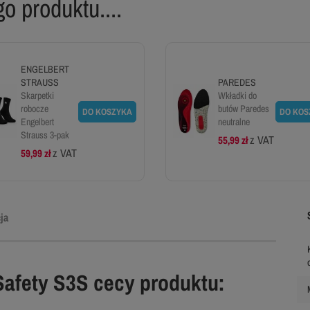
o produktu....
ENGELBERT
STRAUSS
PAREDES
Skarpetki
Wkładki do
robocze
butów Paredes
DO KOSZYKA
DO KOS
Engelbert
neutralne
Strauss 3-pak
z VAT
55,99 zł
z VAT
59,99 zł
ja
Safety S3S cecy produktu: