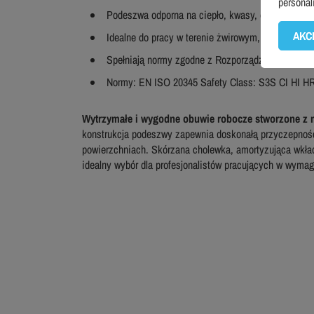
personal
Podeszwa odporna na ciepło, kwasy, oleje, ścierani
AKC
Idealne do pracy w terenie żwirowym, skalistym i
Spełniają normy zgodne z Rozporządzeniem (UE) 
Normy: EN ISO 20345 Safety Class: S3S CI HI 
Wytrzymałe i wygodne obuwie robocze stworzone z my
konstrukcja podeszwy zapewnia doskonałą przyczepność 
powierzchniach. Skórzana cholewka, amortyzująca wkład
idealny wybór dla profesjonalistów pracujących w wyma