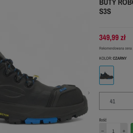
BUTY ROB
S3S
349,99 zł
Rekomendowana cena 
KOLOR:
CZARNY
Czarny
41
41
Ilość