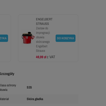
ENGELBERT
STRAUSS
Zestaw do
impregnacji
obuwia
ZYKA
DO KOSZYKA
skórzanego
Engelbert
Strauss
z VAT
49,99 zł
Szczegóły
Klasa ochrony
S3S
obuwia
Materiał
Skóra gładka