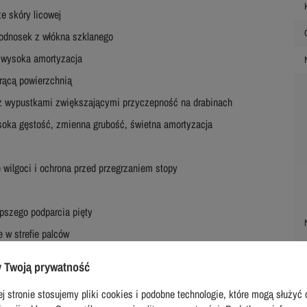
e skóry licowej
odnosek z włókna szklanego
 wysoka amortyzacja
orącą powierzchnią
z wypustkami zwiększającymi przyczepność na drabinach
soka gęstość, zmienna grubość, świetna amortyzacja
ilgoci i ochrona przed przegrzaniem stopy
pszego podparcia pięty
 w strefie palców
 Twoją prywatność
lepsza przyczepność i efekt samooczyszczania
j stronie stosujemy pliki cookies i podobne technologie, które mogą służyć 
ch