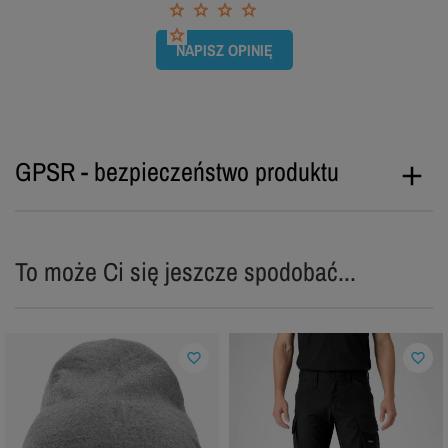
NAPISZ OPINIĘ
GPSR - bezpieczeństwo produktu
To może Ci się jeszcze spodobać...
favorite_border
favorite_border