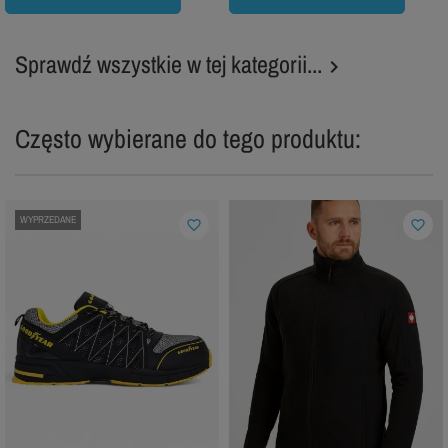
Sprawdź wszystkie w tej kategorii...

Często wybierane do tego produktu:
WYPRZEDANE
favorite_border
favorite_border