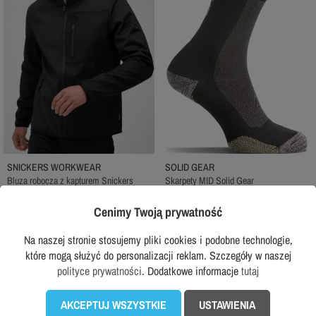
SNICKERS WORKWEAR
SOLID GEAR
Bluza robocza z kapturem Snickers
Skarpety MID Solid Gear
8044 FlexiWork
49,99 zł
94,99 zł
z VAT
-48%
Cenimy Twoją prywatność
319,99 zł
z VAT
Rekomendowana cena producenta:
Na naszej stronie stosujemy pliki cookies i podobne technologie,
589,99 zł
które mogą służyć do personalizacji reklam. Szczegóły w naszej
polityce prywatności
. Dodatkowe informacje
tutaj
DODAJ DO KOSZYKA
DODAJ DO KOSZYKA
AKCEPTUJ WSZYSTKIE
USTAWIENIA