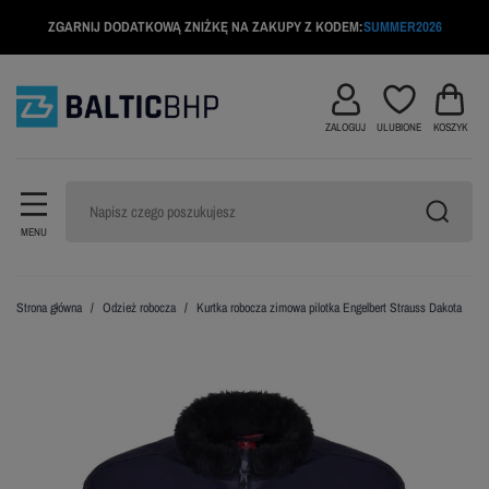
ZGARNIJ DODATKOWĄ ZNIŻKĘ NA ZAKUPY Z KODEM:
SUMMER2026
ZALOGUJ
ULUBIONE
KOSZYK
MENU
Strona główna
Odzież robocza
Kurtka robocza zimowa pilotka Engelbert Strauss Dakota