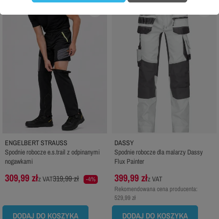
favorite_border
favorite_border
ENGELBERT STRAUSS
DASSY
Spodnie robocze e.s.trail z odpinanymi
Spodnie robocze dla malarzy Dassy
nogawkami
Flux Painter
309,99 zł
399,99 zł
319,99 zł
z VAT
z VAT
-4%
Rekomendowana cena producenta:
529,99 zł
DODAJ DO KOSZYKA
DODAJ DO KOSZYKA