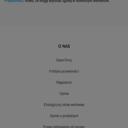
Prywatności
. Wiem, że mogę wycofać zgodę w dowolnym momencie.
O NAS
dane firmy
polityka prywatności
regulamin
opinie
ekologiczny sklep workwear
opinie o produktach
prawo odstąpienia od umowy