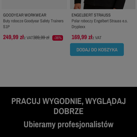
GOODYEAR WORKWEAR
ENGELBERT STRAUSS
Buty robocze Goodyear Safety Trainers
Polar roboczy Engelbert Strauss e.s.
S1P
Dryplexx
249,99 zł
169,99 zł
389,99 zł
z VAT
z VAT
-36%
DODAJ DO KOSZYKA
PRACUJ WYGODNIE, WYGLĄDAJ
DOBRZE
Ubieramy profesjonalistów