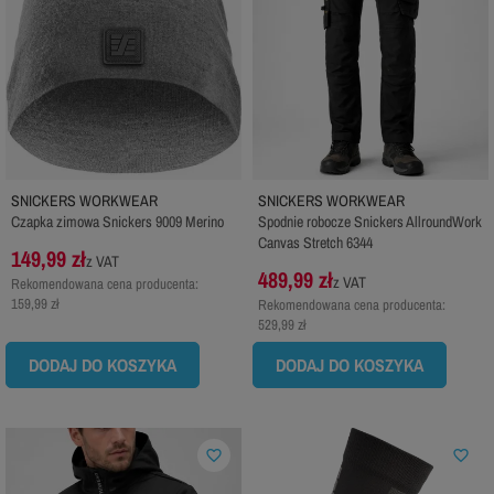
SNICKERS WORKWEAR
SNICKERS WORKWEAR
Czapka zimowa Snickers 9009 Merino
Spodnie robocze Snickers AllroundWork
Canvas Stretch 6344
149,99 zł
z VAT
489,99 zł
z VAT
Rekomendowana cena producenta:
159,99 zł
Rekomendowana cena producenta:
529,99 zł
DODAJ DO KOSZYKA
DODAJ DO KOSZYKA
favorite_border
favorite_border