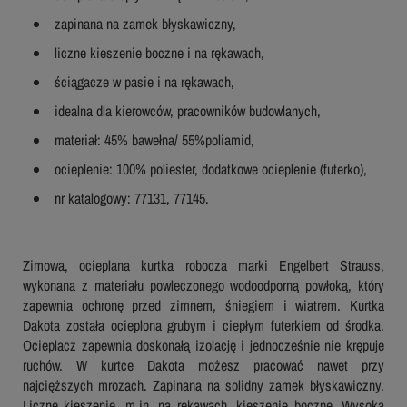
zapinana na zamek błyskawiczny,
liczne kieszenie boczne i na rękawach,
ściągacze w pasie i na rękawach,
idealna dla kierowców, pracowników budowlanych,
materiał: 45% bawełna/ 55%poliamid,
ocieplenie: 100% poliester, dodatkowe ocieplenie (futerko),
nr katalogowy: 77131, 77145.
Zimowa, ocieplana kurtka robocza marki Engelbert Strauss,
wykonana z materiału powleczonego wodoodporną powłoką, który
zapewnia ochronę przed zimnem, śniegiem i wiatrem. Kurtka
Dakota została ocieplona grubym i ciepłym futerkiem od środka.
Ocieplacz zapewnia doskonałą izolację i jednocześnie nie krępuje
ruchów. W kurtce Dakota możesz pracować nawet przy
najcięższych mrozach. Zapinana na solidny zamek błyskawiczny.
Liczne kieszenie, m.in. na rękawach, kieszenie boczne. Wysoka