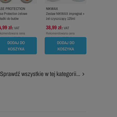
ASE PROTECTION
NIKWAX
se Protection żelowe
Zestaw NIKWAX impregnat +
ładki do butów
żel czyszczący 125ml
4,99 zł
38,99 zł
z VAT
z VAT
komendowana cena
Rekomendowana cena
oducenta:
129,99 zł
producenta:
46,99 zł
DODAJ DO
DODAJ DO
KOSZYKA
KOSZYKA
Sprawdź wszystkie w tej kategorii...
