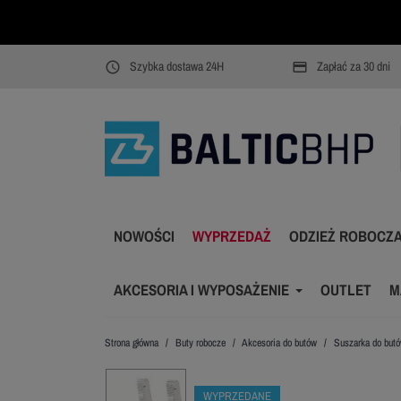
Szybka dostawa 24H
Zapłać za 30 dni
access_time
payment
NOWOŚCI
WYPRZEDAŻ
ODZIEŻ ROBOCZ
AKCESORIA I WYPOSAŻENIE
OUTLET
M
Strona główna
Buty robocze
Akcesoria do butów
Suszarka do butó
WYPRZEDANE