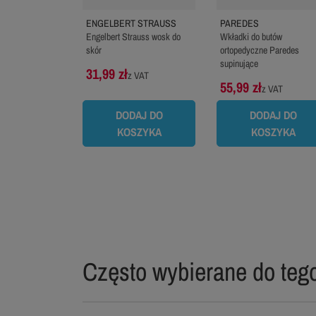
ENGELBERT STRAUSS
PAREDES
Engelbert Strauss wosk do
Wkładki do butów
skór
ortopedyczne Paredes
supinujące
31,99 zł
z VAT
55,99 zł
z VAT
59,99 zł
-7%
DODAJ DO
DODAJ DO
KOSZYKA
KOSZYKA
Często wybierane do tego