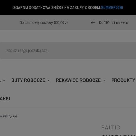
ZGARNIJ DODATKOWĄ ZNIŻKĘ NA ZAKUPY Z KODEM:
SUMMER2026
Do darmowej dostawy
500,00 zł
Do 101 dni na zwrot
keyboard_return
A
BUTY ROBOCZE
RĘKAWICE ROBOCZE
PRODUKTY
ARKI
w elektryczna
BALTIC