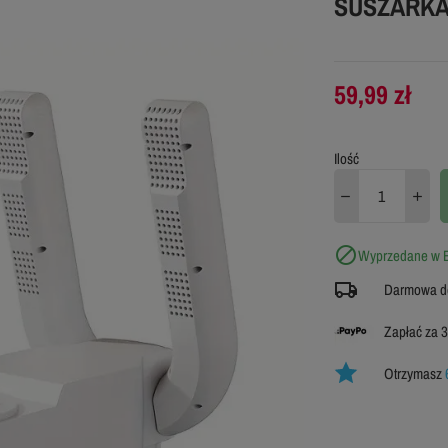
SUSZARKA
59,99 zł
Ilość

Wyprzedane w B
Darmowa do
Zapłać za 3
Otrzymasz