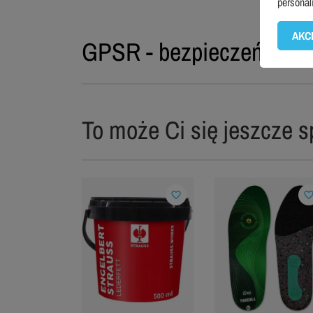
personal
AKC
GPSR - bezpieczeństwo 
To może Ci się jeszcze s
favorite_border
favorite_bord