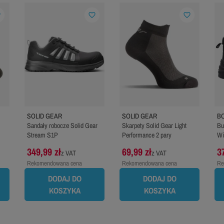
er
favorite_border
favorite_border
SOLID GEAR
SOLID GEAR
B
Sandały robocze Solid Gear
Skarpety Solid Gear Light
Bu
Stream S1P
Performance 2 pary
Wi
349,99 zł
69,99 zł
3
z VAT
z VAT
Rekomendowana cena
Rekomendowana cena
Re
producenta:
709,99 zł
producenta:
84,99 zł
pr
DODAJ DO
DODAJ DO
KOSZYKA
KOSZYKA