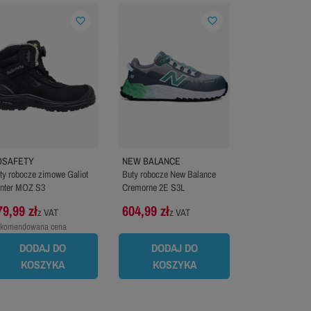
favorite_border
favorite_border
OSAFETY
NEW BALANCE
ty robocze zimowe Galiot
Buty robocze New Balance
nter MOZ S3
Cremorne 2E S3L
79,99 zł
604,99 zł
z VAT
z VAT
komendowana cena
oducenta:
102,00 zł
DODAJ DO
DODAJ DO
KOSZYKA
KOSZYKA