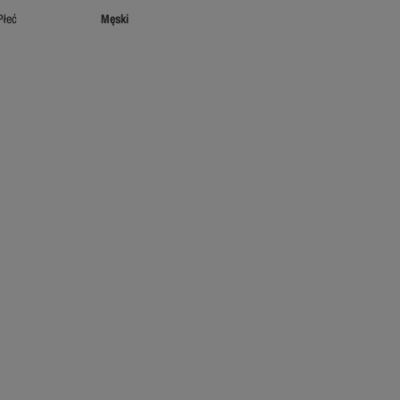
Płeć
Męski