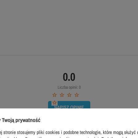
0.0
Liczba opinii: 0
NAPISZ OPINIĘ
 Twoją prywatność
j stronie stosujemy pliki cookies i podobne technologie, które mogą służyć 