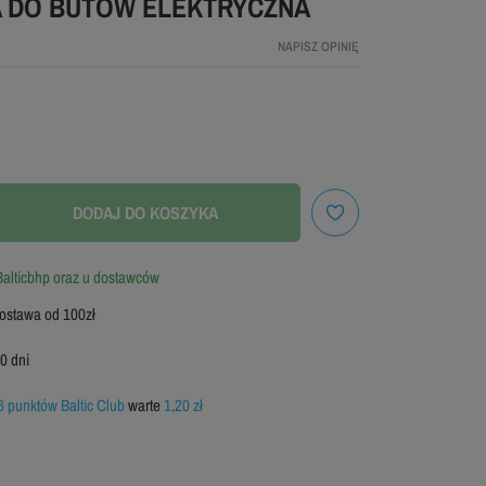
 DO BUTÓW ELEKTRYCZNA
NAPISZ OPINIĘ
DODAJ DO KOSZYKA
alticbhp oraz u dostawców
stawa od 100zł
0 dni
6 punktów Baltic Club
warte
1,20 zł