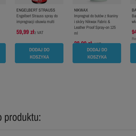
ENGELBERT STRAUSS
NIKWAX
B
Engelbert Strauss spray do
Impregnat do butów z tkaniny
Ba
impregnacji obuwia multi
i skóry Nikwax Fabric &
wk
Leather Proof Spray-on 125
59,99 zł
9
z VAT
ml
Re
28,99 zł
z VAT
pr
DODAJ DO
DODAJ DO
KOSZYKA
KOSZYKA
 produktu: