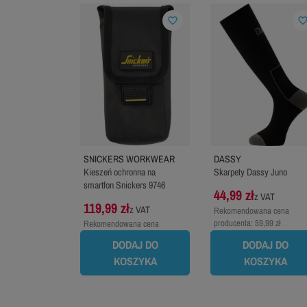
favorite_border
favorite_bord
SNICKERS WORKWEAR
DASSY
Kieszeń ochronna na
Skarpety Dassy Juno
smartfon Snickers 9746
44,99 zł
z VAT
119,99 zł
z VAT
Rekomendowana cena
producenta:
59,99 zł
Rekomendowana cena
producenta:
124,99 zł
DODAJ DO
DODAJ DO
KOSZYKA
KOSZYKA