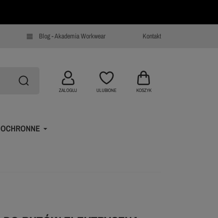
Blog - Akademia Workwear
Kontakt
view_headline
ZALOGUJ
ULUBIONE
KOSZYK
 OCHRONNE