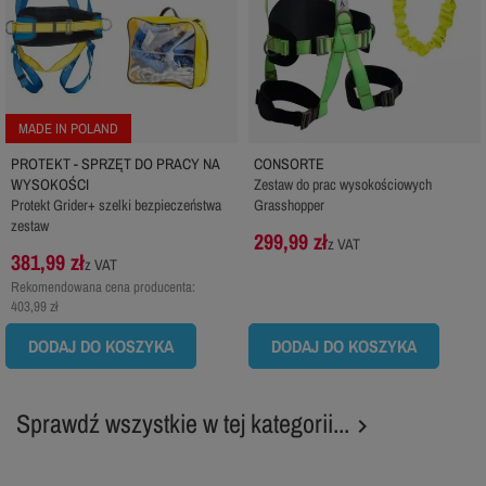
MADE IN POLAND
PROTEKT - SPRZĘT DO PRACY NA
CONSORTE
WYSOKOŚCI
Zestaw do prac wysokościowych
Protekt Grider+ szelki bezpieczeństwa
Grasshopper
zestaw
299,99 zł
z VAT
381,99 zł
z VAT
Rekomendowana cena producenta:
403,99 zł
DODAJ DO KOSZYKA
DODAJ DO KOSZYKA
Sprawdź wszystkie w tej kategorii...
