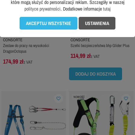
które mogą służyć do personalizacji reklam. Szczegóły w naszej
polityce prywatności
. Dodatkowe informacje
tutaj
AKCEPTUJ WSZYSTKIE
USTAWIENIA
CONSORTE
CONSORTE
Zestaw do pracy na wysokości
Szelki bezpieczeństwa bhp Glider Plus
DragonOctopus
114,99 zł
z VAT
174,99 zł
z VAT
DODAJ DO KOSZYKA
NOWOŚĆ
favorite_border
favorite_border