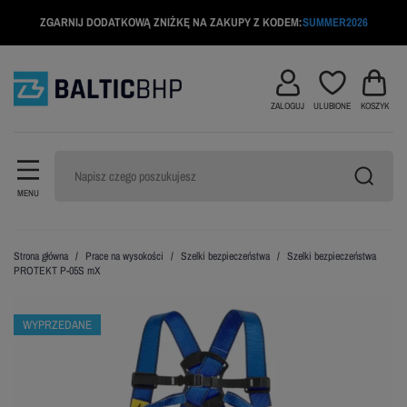
ZGARNIJ DODATKOWĄ ZNIŻKĘ NA ZAKUPY Z KODEM:
SUMMER2026
ZALOGUJ
ULUBIONE
KOSZYK
MENU
Strona główna
Prace na wysokości
Szelki bezpieczeństwa
Szelki bezpieczeństwa
PROTEKT P-05S mX
WYPRZEDANE