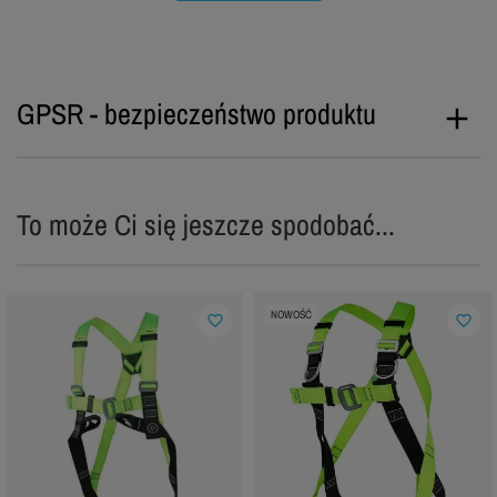
GPSR - bezpieczeństwo produktu
To może Ci się jeszcze spodobać...
NOWOŚĆ
favorite_border
favorite_border