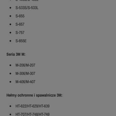
S-533S/S-533L
S-655
S-657
S-757
S-855E
Seria 3M M:
M-206/M-207
M-306/M-307
M-406/M-407
Hełmy ochronne i spawalnicze 3M:
HT-622/HT-629/HT-639
HT-707/HT-748/HT-749