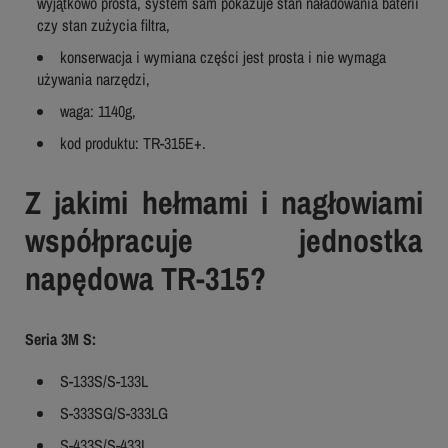
wyjątkowo prosta, system sam pokazuje stan naładowania baterii
czy stan zużycia filtra,
konserwacja i wymiana części jest prosta i nie wymaga
używania narzędzi,
waga: 1140g,
kod produktu: TR-315E+.
Z jakimi hełmami i nagłowiami
współpracuje jednostka
napędowa TR-315?
Seria 3M S:
S-133S/S-133L
S-333SG/S-333LG
S-433S/S-433L