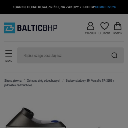
ZGARNIJ DODATKOWĄ ZNIŻKĘ NA ZAKUPY Z KODEM:
SUMMER2026
ZALOGUJ
ULUBIONE
KOSZYK
MENU
Strona główna
Ochrona dróg oddechowych
Zestaw startowy 3M Versaflo TR-315E+
jednostka nadmuchowa