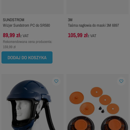
SUNDSTROM
3M
Wizjer Sundstrom PC do SR580
Taśma nagłowia do maski 3M 6897
89,99 zł
105,99 zł
z VAT
z VAT
Rekomendowana cena producenta:
159,99 zł
DODAJ DO KOSZYKA
favorite_border
favorite_border