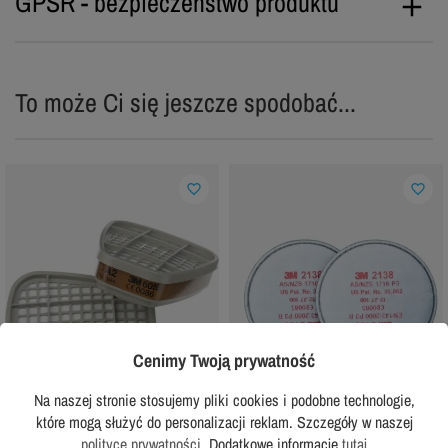
GPSR - bezpieczeństwo produktu
To może Ci się jeszcze spodobać...
favorite_border
favorite_border
Cenimy Twoją prywatność
Na naszej stronie stosujemy pliki cookies i podobne technologie,
które mogą służyć do personalizacji reklam. Szczegóły w naszej
polityce prywatności
. Dodatkowe informacje
tutaj