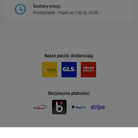
Godziny pracy:
Poniedziałek - Piątek od 7.00 do 15.00.
Nasze paczki dostarczają:
Bezpieczne płatności: