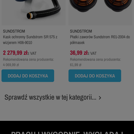
SUNDSTROM
SUNDSTROM
Kask ochronny Sundstrom SR 575 z
Płatki zaworów Sundstrom R01-2004 do
wizjerem H06-9010
półmasek
2 279,99 zł
36,99 zł
z VAT
z VAT
Rekomendowana cena producenta:
Rekomendowana cena producenta:
4 069,99 zł
61,99 zł
DODAJ DO KOSZYKA
DODAJ DO KOSZYKA
Sprawdź wszystkie w tej kategorii...
