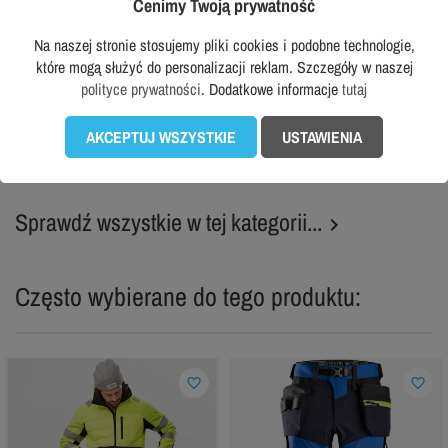
Cenimy Twoją prywatność
DASSY
BOSAFETY
Bluza robocza odblaskowa z kapturem
Kurtka softshell odblaskowa Bosafety
Dassy Evans
Valencia C1
Na naszej stronie stosujemy pliki cookies i podobne technologie,
które mogą służyć do personalizacji reklam. Szczegóły w naszej
319,99 zł
249,99 zł
z VAT
z VAT
polityce prywatności
. Dodatkowe informacje
tutaj
Rekomendowana cena producenta:
Rekomendowana cena producenta:
409,99 zł
299,99 zł
AKCEPTUJ WSZYSTKIE
USTAWIENIA
DODAJ DO KOSZYKA
DODAJ DO KOSZYKA
Sprawdź wszystkie w tej kategorii...

Często wybierane do tego produktu:
favorite_border
favorite_border