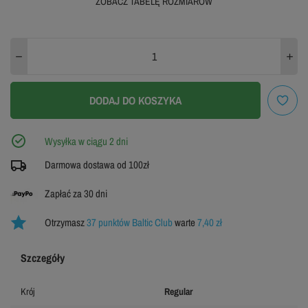
ZOBACZ TABELĘ ROZMIARÓW
XS
S
M
L
XL
XXL
3XL
4XL
DODAJ DO KOSZYKA
ZOBACZ TABELĘ ROZMIARÓW
Wysyłka w ciągu 2 dni
Darmowa dostawa od 100zł
Zapłać za 30 dni
Otrzymasz
37 punktów Baltic Club
warte
7,40 zł
Szczegóły
Krój
Regular