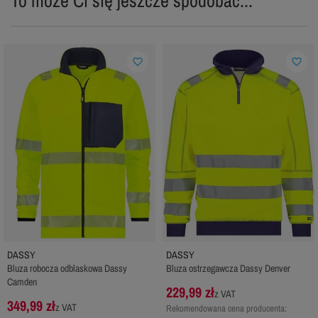
To może Ci się jeszcze spodobać...
favorite_border
favorite_border
DASSY
DASSY
Bluza robocza odblaskowa Dassy
Bluza ostrzegawcza Dassy Denver
Camden
229,99 zł
z VAT
349,99 zł
z VAT
Rekomendowana cena producenta: