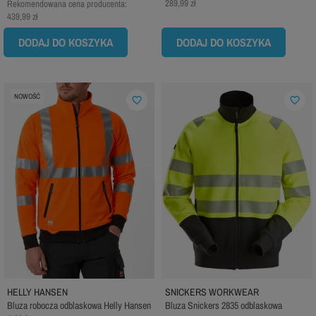
289,99 zł
Rekomendowana cena producenta:
439,99 zł
DODAJ DO KOSZYKA
DODAJ DO KOSZYKA
NOWOŚĆ
favorite_border
favorite_border
HELLY HANSEN
SNICKERS WORKWEAR
Bluza robocza odblaskowa Helly Hansen
Bluza Snickers 2835 odblaskowa