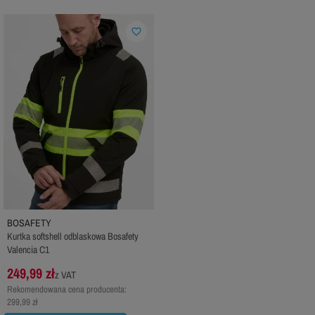
favorite_border
BOSAFETY
Kurtka softshell odblaskowa Bosafety
Valencia C1
249,99 zł
z VAT
Rekomendowana cena producenta:
299,99 zł