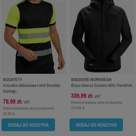
BOSAFETY
SNICKERS WORKWEAR
Koszulka odblaskowa t-shirt Bosafety
Bluza robocza Snickers 8041 FlexiWork
Santiago
339,99 zł
z VAT
79,99 zł
z VAT
Rekomendowana cena producenta:
379,99 zł
Rekomendowana cena producenta:
89,99 zł
DODAJ DO KOSZYKA
DODAJ DO KOSZYKA