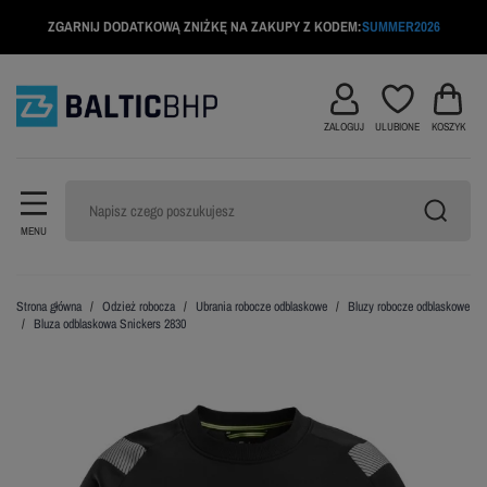
ZGARNIJ DODATKOWĄ ZNIŻKĘ NA ZAKUPY Z KODEM:
SUMMER2026
ZALOGUJ
ULUBIONE
KOSZYK
MENU
Strona główna
Odzież robocza
Ubrania robocze odblaskowe
Bluzy robocze odblaskowe
Bluza odblaskowa Snickers 2830