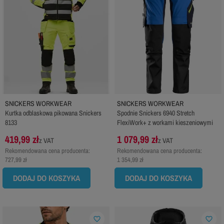
SNICKERS WORKWEAR
SNICKERS WORKWEAR
Kurtka odblaskowa pikowana Snickers
Spodnie Snickers 6940 Stretch
8133
FlexiWork+ z workami kieszeniowymi
419,99 zł
1 079,99 zł
z VAT
z VAT
Rekomendowana cena producenta:
Rekomendowana cena producenta:
727,99 zł
1 354,99 zł
DODAJ DO KOSZYKA
DODAJ DO KOSZYKA
favorite_border
favorite_border