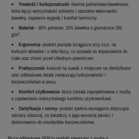
Trwałość i funkcjonalność-
tkanina poliestrowo-bawełniana,
która łączy wytrzymałość poliestru i naturalne właściwości
bawełny, zapewnia wygodę i komfort termiczny.
Materiał
– 85% poliester, 15% bawełna o gramaturze 350
g/m².
Ergonomia-
produkt posiada ściągacze przy szyi, na
końcach rękawów i u dołu bluzy, co pozwala na dopasowanie do
ciała oraz chroni przed chłodnym powietrzem.
Praktyczność
- kieszeń na suwak z miejscem na identyfikator
oraz odblaskowe detale zwiększają funkcjonalność i
bezpieczeństwo w pracy.
Komfort użytkowania
- bluza została zaprojektowana z myślą
o zapewnieniu maksymalnego komfortu użytkownikowi.
Certyfikacje i normy
- produkt spełnia wymagania dotyczące
odzieży roboczej, co świadczy o jego wysokiej jakości i
dostosowaniu do standardów bezpieczeństwa.
Bluza odblaskowa 2830 to produkt stworzony z myślą o