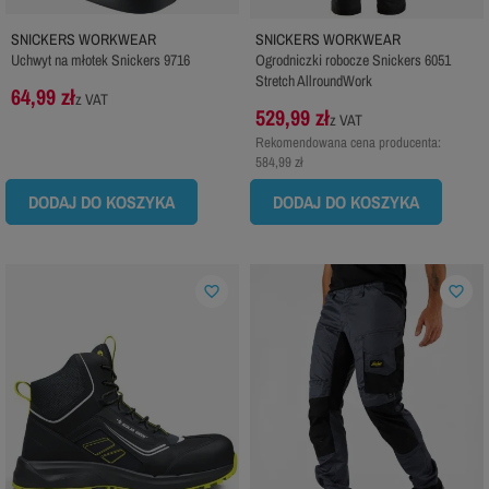
SNICKERS WORKWEAR
SNICKERS WORKWEAR
Uchwyt na młotek Snickers 9716
Ogrodniczki robocze Snickers 6051
Stretch AllroundWork
64,99 zł
z VAT
529,99 zł
z VAT
Rekomendowana cena producenta:
584,99 zł
DODAJ DO KOSZYKA
DODAJ DO KOSZYKA
favorite_border
favorite_border