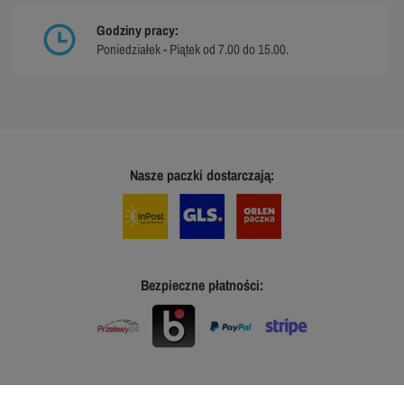
Godziny pracy:
Poniedziałek - Piątek od 7.00 do 15.00.
Nasze paczki dostarczają:
Bezpieczne płatności: