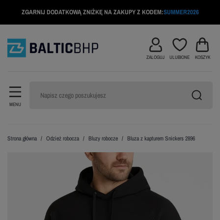
ZGARNIJ DODATKOWĄ ZNIŻKĘ NA ZAKUPY Z KODEM:
SUMMER2026
ZALOGUJ
ULUBIONE
KOSZYK
MENU
Strona główna
Odzież robocza
Bluzy robocze
Bluza z kapturem Snickers 2896