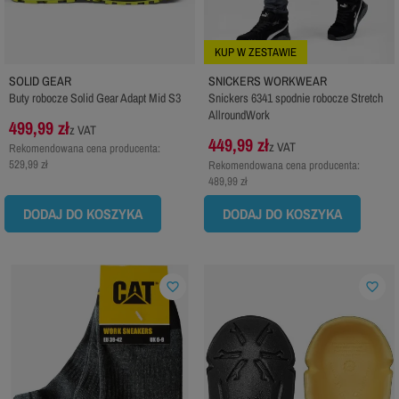
KUP W ZESTAWIE
SOLID GEAR
SNICKERS WORKWEAR
Buty robocze Solid Gear Adapt Mid S3
Snickers 6341 spodnie robocze Stretch
AllroundWork
499,99 zł
z VAT
449,99 zł
z VAT
Rekomendowana cena producenta:
529,99 zł
Rekomendowana cena producenta:
489,99 zł
DODAJ DO KOSZYKA
DODAJ DO KOSZYKA
favorite_border
favorite_border