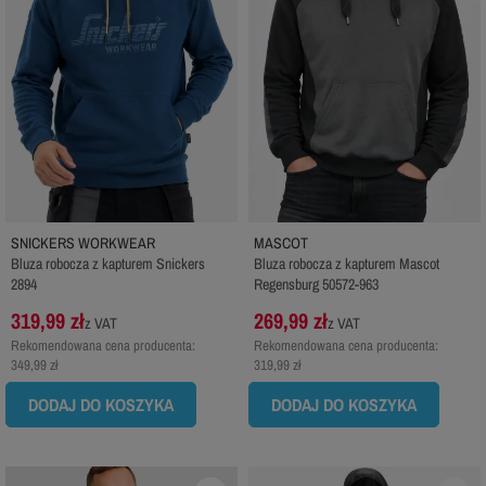
SNICKERS WORKWEAR
MASCOT
Bluza robocza z kapturem Snickers
Bluza robocza z kapturem Mascot
2894
Regensburg 50572-963
319,99 zł
269,99 zł
z VAT
z VAT
Rekomendowana cena producenta:
Rekomendowana cena producenta:
349,99 zł
319,99 zł
DODAJ DO KOSZYKA
DODAJ DO KOSZYKA