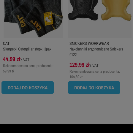
CAT
SNICKERS WORKWEAR
Skarpetki Caterpillar stopki 3pak
Nakolanniki ergonomiczne Snickers
9122
44,99 zł
z VAT
129,99 zł
z VAT
Rekomendowana cena producenta:
59,99 zł
Rekomendowana cena producenta:
164,60 zł
DODAJ DO KOSZYKA
DODAJ DO KOSZYKA