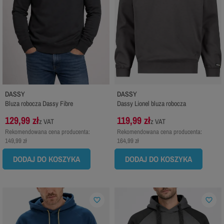
DASSY
DASSY
Bluza robocza Dassy Fibre
Dassy Lionel bluza robocza
129,99 zł
119,99 zł
z VAT
z VAT
Rekomendowana cena producenta:
Rekomendowana cena producenta:
149,99 zł
164,99 zł
DODAJ DO KOSZYKA
DODAJ DO KOSZYKA
favorite_border
favorite_border