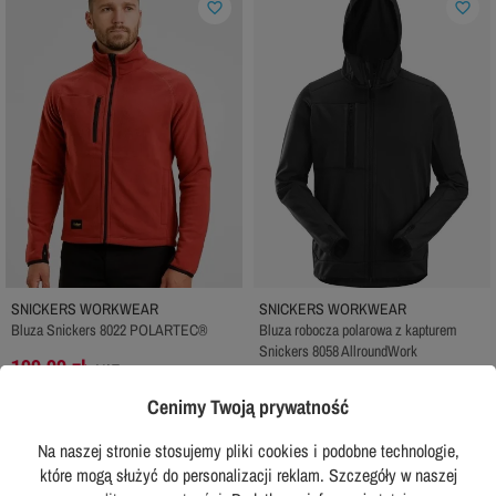
favorite_border
favorite_border
SNICKERS WORKWEAR
SNICKERS WORKWEAR
Bluza Snickers 8022 POLARTEC®
Bluza robocza polarowa z kapturem
Snickers 8058 AllroundWork
199,99 zł
z VAT
329,99 zł
z VAT
Rekomendowana cena producenta:
Cenimy Twoją prywatność
439,99 zł
Rekomendowana cena producenta:
369,99 zł
Na naszej stronie stosujemy pliki cookies i podobne technologie,
DODAJ DO KOSZYKA
DODAJ DO KOSZYKA
które mogą służyć do personalizacji reklam. Szczegóły w naszej