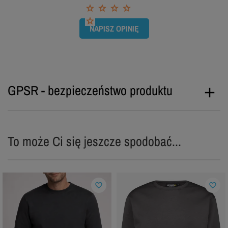
NAPISZ OPINIĘ
GPSR - bezpieczeństwo produktu
To może Ci się jeszcze spodobać...
favorite_border
favorite_border