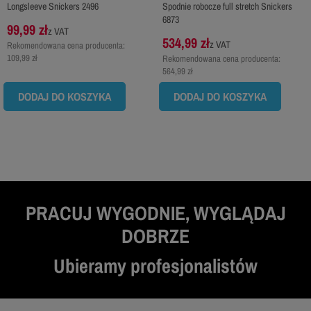
Longsleeve Snickers 2496
Spodnie robocze full stretch Snickers
6873
99,99 zł
z VAT
534,99 zł
z VAT
Rekomendowana cena producenta:
109,99 zł
Rekomendowana cena producenta:
564,99 zł
DODAJ DO KOSZYKA
DODAJ DO KOSZYKA
PRACUJ WYGODNIE, WYGLĄDAJ
DOBRZE
Ubieramy profesjonalistów