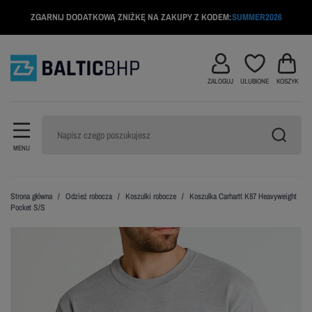
ZGARNIJ DODATKOWĄ ZNIŻKĘ NA ZAKUPY Z KODEM:
SUMMER2026
ZALOGUJ
ULUBIONE
KOSZYK
MENU
Strona główna
Odzież robocza
Koszulki robocze
Koszulka Carhartt K87 Heavyweight
Pocket S/S