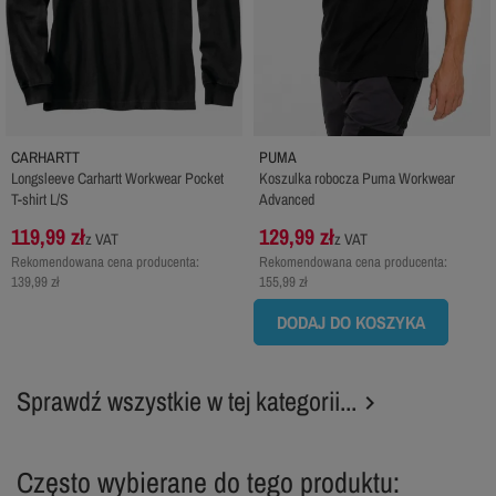
CARHARTT
PUMA
Longsleeve Carhartt Workwear Pocket
Koszulka robocza Puma Workwear
T-shirt L/S
Advanced
119,99 zł
129,99 zł
z VAT
z VAT
Rekomendowana cena producenta:
Rekomendowana cena producenta:
139,99 zł
155,99 zł
DODAJ DO KOSZYKA
Sprawdź wszystkie w tej kategorii...

Często wybierane do tego produktu: