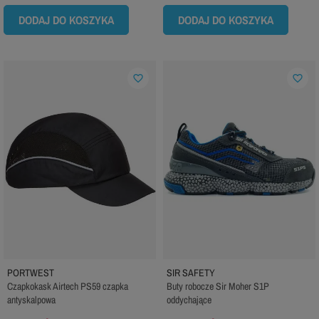
DODAJ DO KOSZYKA
DODAJ DO KOSZYKA
favorite_border
favorite_border
PORTWEST
SIR SAFETY
Czapkokask Airtech PS59 czapka
Buty robocze Sir Moher S1P
antyskalpowa
oddychające