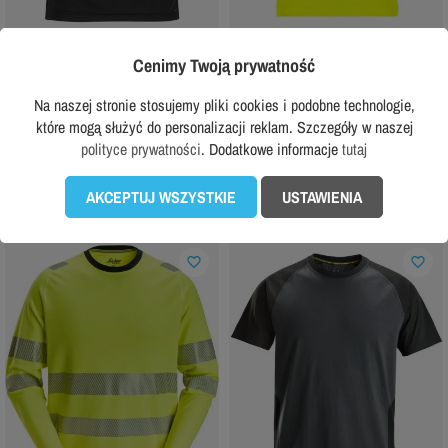
DASSY
DASSY
Cenimy Twoją prywatność
Koszulka damska Dassy Nexus
Koszulka odblaskowa Dassy Carter
129,99 zł
149,99 zł
Na naszej stronie stosujemy pliki cookies i podobne technologie,
z VAT
z VAT
które mogą służyć do personalizacji reklam. Szczegóły w naszej
Rekomendowana cena producenta:
209,99 zł
polityce prywatności
. Dodatkowe informacje
tutaj
DODAJ DO KOSZYKA
DODAJ DO KOSZYKA
AKCEPTUJ WSZYSTKIE
USTAWIENIA
favorite_border
favorite_border