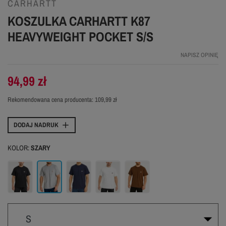
CARHARTT
KOSZULKA CARHARTT K87
HEAVYWEIGHT POCKET S/S
NAPISZ OPINIĘ
94,99 zł
Rekomendowana cena producenta:
109,99 zł
DODAJ NADRUK
KOLOR:
SZARY
Czarny
Szary
Granatowy
Biały
Brązowy
S