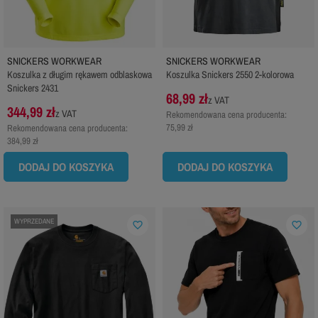
SNICKERS WORKWEAR
SNICKERS WORKWEAR
Koszulka z długim rękawem odblaskowa
Koszulka Snickers 2550 2-kolorowa
Snickers 2431
68,99 zł
z VAT
344,99 zł
z VAT
Rekomendowana cena producenta:
75,99 zł
Rekomendowana cena producenta:
384,99 zł
DODAJ DO KOSZYKA
DODAJ DO KOSZYKA
WYPRZEDANE
favorite_border
favorite_border