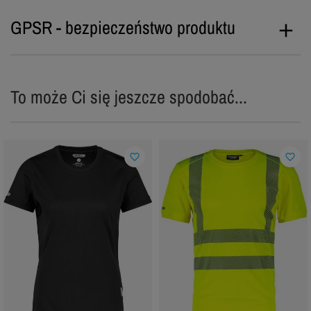
GPSR - bezpieczeństwo produktu
To może Ci się jeszcze spodobać...
favorite_border
favorite_border