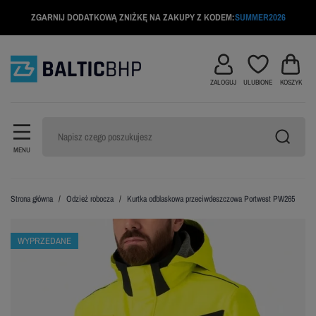
ZGARNIJ DODATKOWĄ ZNIŻKĘ NA ZAKUPY Z KODEM:
SUMMER2026
ZALOGUJ
ULUBIONE
KOSZYK
MENU
Strona główna
Odzież robocza
Kurtka odblaskowa przeciwdeszczowa Portwest PW265
WYPRZEDANE