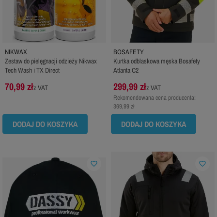
NIKWAX
BOSAFETY
Zestaw do pielęgnacji odzieży Nikwax
Kurtka odblaskowa męska Bosafety
Tech Wash i TX Direct
Atlanta C2
70,99 zł
299,99 zł
z VAT
z VAT
Rekomendowana cena producenta:
369,99 zł
DODAJ DO KOSZYKA
DODAJ DO KOSZYKA
favorite_border
favorite_border