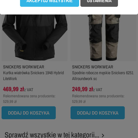
AKCEPTUJ WSZYSTKIE
USTAWIENIA
SNICKERS WORKWEAR
SNICKERS WORKWEAR
Kurtka wiatrówka Snickers 1948 Hybrid
Spodnie robocze męskie Snickers 6251
LiteWork
Allroundwork sc
469,99 zł
249,99 zł
z VAT
z VAT
Rekomendowana cena producenta:
Rekomendowana cena producenta:
529,99 zł
529,99 zł
DODAJ DO KOSZYKA
DODAJ DO KOSZYKA
Sprawdź wszystkie w tej kategorii...
