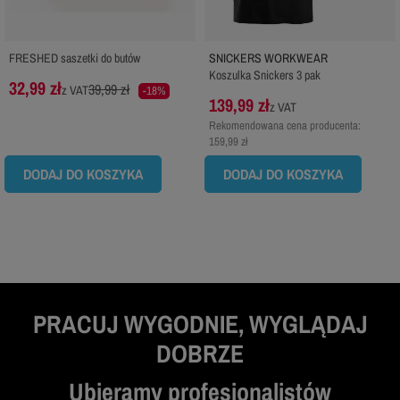
FRESHED saszetki do butów
SNICKERS WORKWEAR
Koszulka Snickers 3 pak
32,99 zł
39,99 zł
z VAT
-18%
139,99 zł
z VAT
Rekomendowana cena producenta:
159,99 zł
DODAJ DO KOSZYKA
DODAJ DO KOSZYKA
PRACUJ WYGODNIE, WYGLĄDAJ
DOBRZE
Ubieramy profesjonalistów