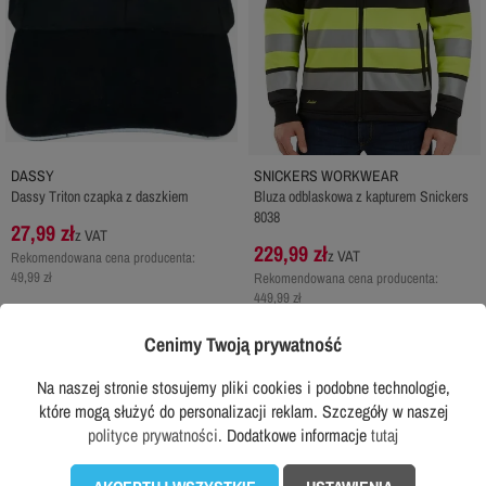
DASSY
SNICKERS WORKWEAR
Dassy Triton czapka z daszkiem
Bluza odblaskowa z kapturem Snickers
8038
27,99 zł
z VAT
229,99 zł
z VAT
Rekomendowana cena producenta:
49,99 zł
Rekomendowana cena producenta:
449,99 zł
DODAJ DO KOSZYKA
DODAJ DO KOSZYKA
Cenimy Twoją prywatność
Na naszej stronie stosujemy pliki cookies i podobne technologie,
które mogą służyć do personalizacji reklam. Szczegóły w naszej
favorite_border
favorite_border
polityce prywatności
. Dodatkowe informacje
tutaj