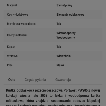
Materiał
Syntetyczny
Cechy dodatkowe
Elementy odblaskowe
Membrana wodoodporna
Tak
Wiatroodporny
Cechy materiału
Wodoodporny
Kaptur
Tak
Warstwa
Wierzchnia
Płeć
Męski
Opis
Częste pytania
Gwarancja
Kurtka odblaskowa przeciwdeszczowa Portwest PW265 z nowej
kolekcji wiosna lato 2024 to lekka i wodoodporna kurtka
odblaskowa, która znajdzie zastosowanie podczas kiepskiej
pogody i słabych warunków oświetleniowych. Zaprojektowana z