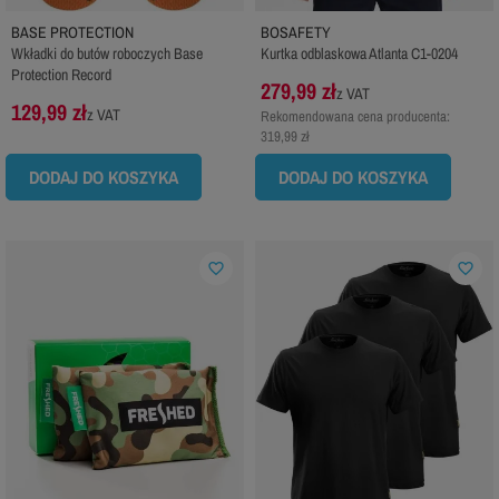
BASE PROTECTION
BOSAFETY
Wkładki do butów roboczych Base
Kurtka odblaskowa Atlanta C1-0204
Protection Record
279,99 zł
z VAT
129,99 zł
z VAT
Rekomendowana cena producenta:
319,99 zł
DODAJ DO KOSZYKA
DODAJ DO KOSZYKA
favorite_border
favorite_border