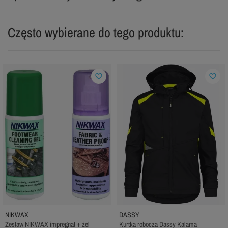
Często wybierane do tego produktu:
favorite_border
favorite_border
NIKWAX
DASSY
Zestaw NIKWAX impregnat + żel
Kurtka robocza Dassy Kalama