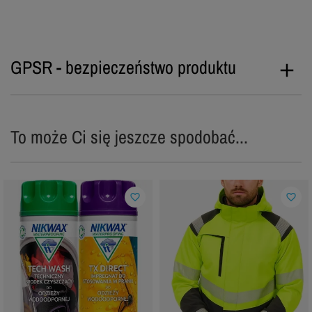
GPSR - bezpieczeństwo produktu
To może Ci się jeszcze spodobać...
favorite_border
favorite_border