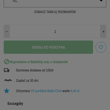
XL
ZOBACZ TABELĘ ROZMIARÓW
S
M
L
WYPRZEDANE
WYPRZEDANE
WYPRZEDANE
XXL
3XL
XL
WYPRZEDANE
WYPRZEDANE
DODAJ DO KOSZYKA
4XL
WYPRZEDANE

Wyprzedane w Balticbhp oraz u dostawców
Darmowa dostawa od 100zł
ZOBACZ TABELĘ ROZMIARÓW
Zapłać za 30 dni
Otrzymasz
22 punktów Baltic Club
warte
4,40 zł
Szczegóły