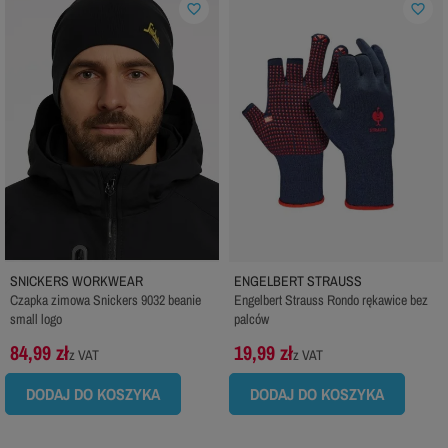
favorite_border
favorite_border
SNICKERS WORKWEAR
ENGELBERT STRAUSS
Czapka zimowa Snickers 9032 beanie
Engelbert Strauss Rondo rękawice bez
small logo
palców
84,99 zł
19,99 zł
z VAT
z VAT
DODAJ DO KOSZYKA
DODAJ DO KOSZYKA