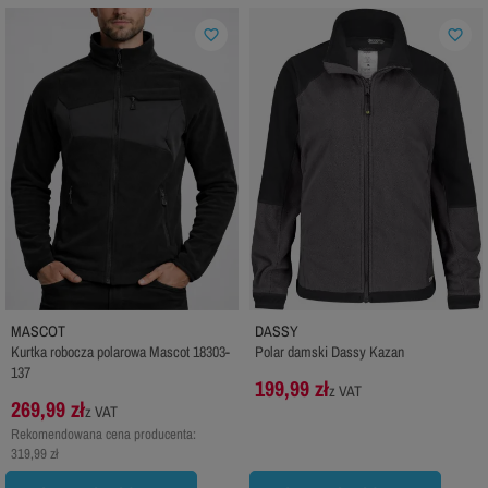
favorite_border
favorite_border
MASCOT
DASSY
Kurtka robocza polarowa Mascot 18303-
Polar damski Dassy Kazan
137
199,99 zł
z VAT
269,99 zł
z VAT
Rekomendowana cena producenta:
319,99 zł