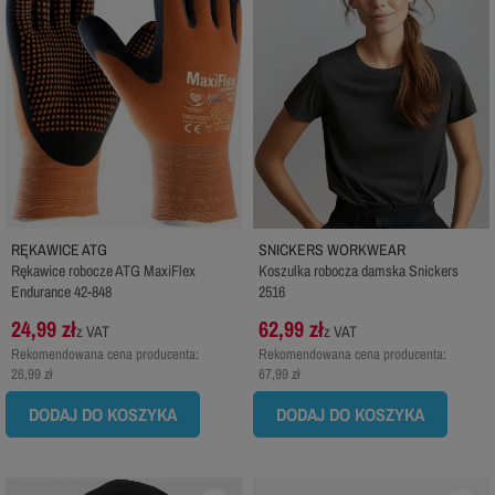
RĘKAWICE ATG
SNICKERS WORKWEAR
Rękawice robocze ATG MaxiFlex
Koszulka robocza damska Snickers
Endurance 42-848
2516
24,99 zł
62,99 zł
z VAT
z VAT
Rekomendowana cena producenta:
Rekomendowana cena producenta:
26,99 zł
67,99 zł
DODAJ DO KOSZYKA
DODAJ DO KOSZYKA