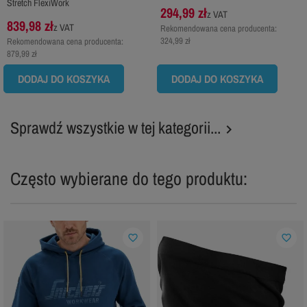
Stretch FlexiWork
294,99 zł
z VAT
839,98 zł
z VAT
Rekomendowana cena producenta:
324,99 zł
Rekomendowana cena producenta:
879,99 zł
DODAJ DO KOSZYKA
DODAJ DO KOSZYKA
Sprawdź wszystkie w tej kategorii...

Często wybierane do tego produktu:
favorite_border
favorite_border