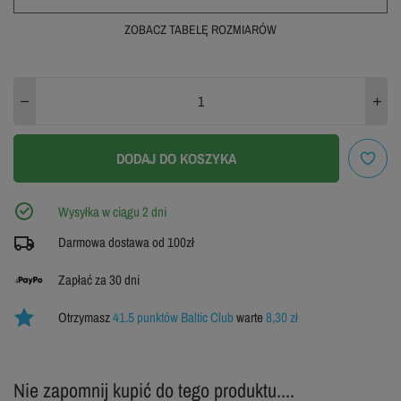
ZOBACZ TABELĘ ROZMIARÓW
XS
S
M
L
XL
XXL
3XL
DODAJ DO KOSZYKA
ZOBACZ TABELĘ ROZMIARÓW
Wysyłka w ciągu 2 dni
Darmowa dostawa od 100zł
Zapłać za 30 dni
Otrzymasz
41.5 punktów Baltic Club
warte
8,30 zł
Nie zapomnij kupić do tego produktu....