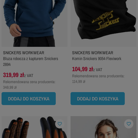
SNICKERS WORKWEAR
SNICKERS WORKWEAR
Bluza robocza z kapturem Snickers
Komin Snickers 9054 Flexiwork
2894
104,99 zł
z VAT
319,99 zł
z VAT
Rekomendowana cena producenta:
114,99 zł
Rekomendowana cena producenta:
349,99 zł
DODAJ DO KOSZYKA
DODAJ DO KOSZYKA
favorite_border
favorite_border