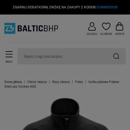
ZGARNIJ DODATKOWĄ ZNIŻKĘ NA ZAKUPY Z KODEM:
SUMMER2026
ZALOGUJ
ULUBIONE
KOSZYK
MENU
Strona główna
Odzież robocza
Bluzy robocze
Polary
Kurtka polarowa Polartec
Shed Less Snickers 8422