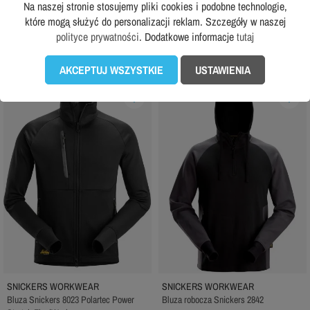
179,99 zł
Rekomendowana cena producenta:
Na naszej stronie stosujemy pliki cookies i podobne technologie,
439,99 zł
które mogą służyć do personalizacji reklam. Szczegóły w naszej
polityce prywatności
. Dodatkowe informacje
tutaj
DODAJ DO KOSZYKA
DODAJ DO KOSZYKA
AKCEPTUJ WSZYSTKIE
USTAWIENIA
favorite_border
favorite_border
SNICKERS WORKWEAR
SNICKERS WORKWEAR
Bluza Snickers 8023 Polartec Power
Bluza robocza Snickers 2842