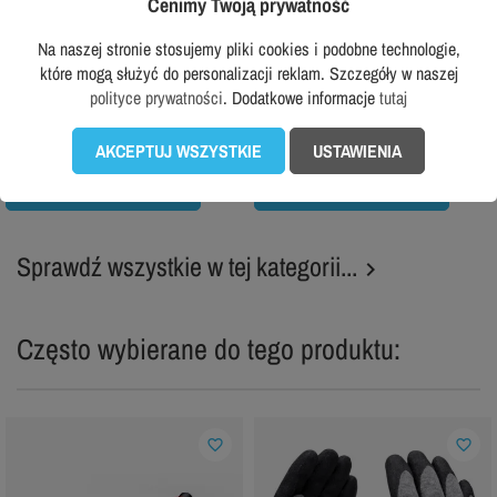
Cenimy Twoją prywatność
DASSY
HELLY HANSEN
Na naszej stronie stosujemy pliki cookies i podobne technologie,
Dassy nakolanniki Cratos
Nakolanniki robocze Helly Hansen
które mogą służyć do personalizacji reklam. Szczegóły w naszej
Standard
polityce prywatności
. Dodatkowe informacje
tutaj
59,99 zł
z VAT
69,99 zł
73,00 zł
z VAT
-5%
Rekomendowana cena producenta:
69,99 zł
AKCEPTUJ WSZYSTKIE
USTAWIENIA
DODAJ DO KOSZYKA
DODAJ DO KOSZYKA
Sprawdź wszystkie w tej kategorii...

Często wybierane do tego produktu:
favorite_border
favorite_border