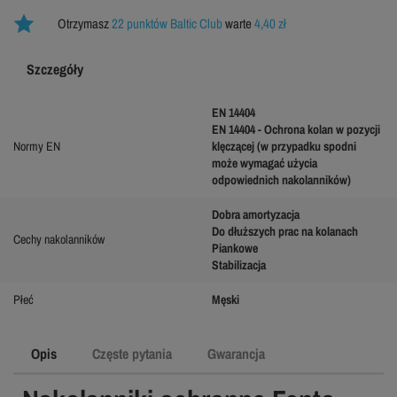
Otrzymasz
22 punktów Baltic Club
warte
4,40 zł
Szczegóły
EN 14404
EN 14404 - Ochrona kolan w pozycji
Normy EN
klęczącej (w przypadku spodni
może wymagać użycia
odpowiednich nakolanników)
Dobra amortyzacja
Do dłuższych prac na kolanach
Cechy nakolanników
Piankowe
Stabilizacja
Płeć
Męski
Opis
Częste pytania
Gwarancja