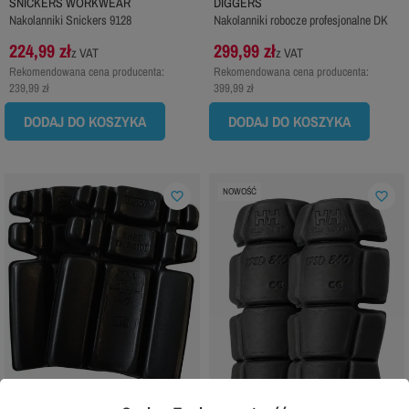
SNICKERS WORKWEAR
DIGGERS
Nakolanniki Snickers 9128
Nakolanniki robocze profesjonalne DK
224,99 zł
299,99 zł
z VAT
z VAT
Rekomendowana cena producenta:
Rekomendowana cena producenta:
239,99 zł
399,99 zł
DODAJ DO KOSZYKA
DODAJ DO KOSZYKA
NOWOŚĆ
favorite_border
favorite_border