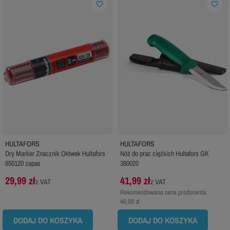
favorite_border
favorite_border
HULTAFORS
HULTAFORS
Dry Marker Znacznik Ołówek Hultafors
Nóż do prac ciężkich Hultafors GK
650120 zapas
380020
29,99 zł
41,99 zł
z VAT
z VAT
Rekomendowana cena producenta:
46,99 zł
DODAJ DO KOSZYKA
DODAJ DO KOSZYKA