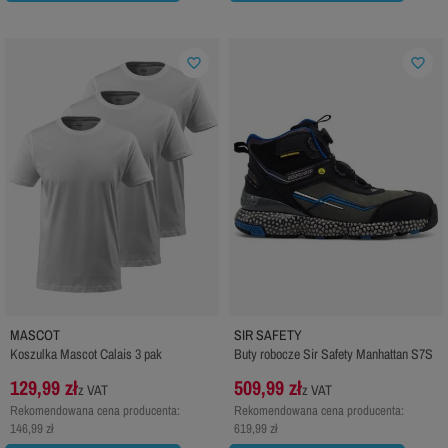
favorite_border
favorite_border
MASCOT
SIR SAFETY
Koszulka Mascot Calais 3 pak
Buty robocze Sir Safety Manhattan S7S
129,99 zł
509,99 zł
z VAT
z VAT
Rekomendowana cena producenta:
Rekomendowana cena producenta:
146,99 zł
619,99 zł