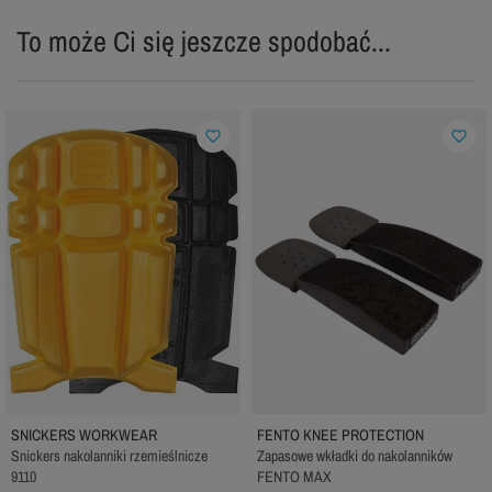
To może Ci się jeszcze spodobać...
favorite_border
favorite_border
SNICKERS WORKWEAR
FENTO KNEE PROTECTION
Snickers nakolanniki rzemieślnicze
Zapasowe wkładki do nakolanników
9110
FENTO MAX