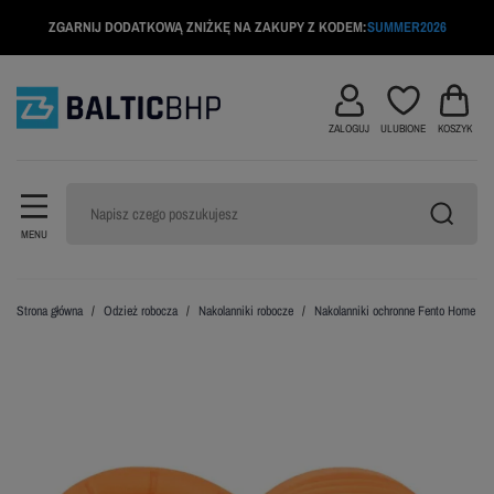
ZGARNIJ DODATKOWĄ ZNIŻKĘ NA ZAKUPY Z KODEM:
SUMMER2026
ZALOGUJ
ULUBIONE
KOSZYK
MENU
Strona główna
Odzież robocza
Nakolanniki robocze
Nakolanniki ochronne Fento Home