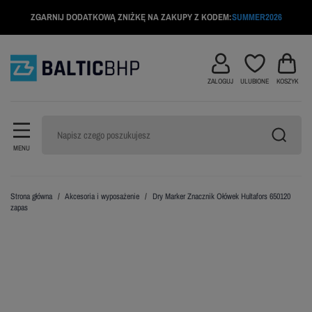
ZGARNIJ DODATKOWĄ ZNIŻKĘ NA ZAKUPY Z KODEM:
SUMMER2026
ZALOGUJ
ULUBIONE
KOSZYK
MENU
Strona główna
Akcesoria i wyposażenie
Dry Marker Znacznik Ołówek Hultafors 650120
zapas