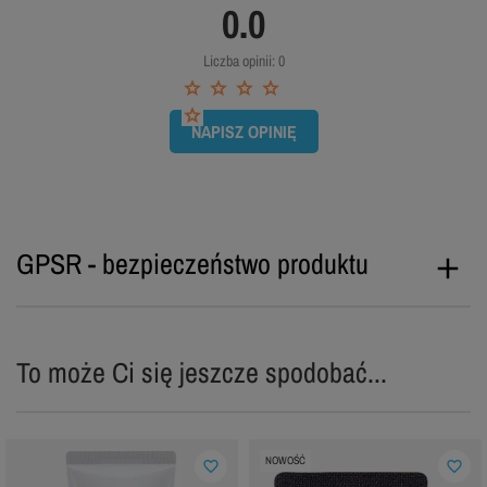
0.0
Liczba opinii: 0
NAPISZ OPINIĘ
GPSR - bezpieczeństwo produktu
To może Ci się jeszcze spodobać...
NOWOŚĆ
favorite_border
favorite_border