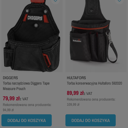
DIGGERS
HULTAFORS
Torba narzędziowa Diggers Tape
Torba konserwacyjna Hultafors 592020
Measure Pouch
89,99 zł
z VAT
79,99 zł
z VAT
Rekomendowana cena producenta:
109,99 zł
Rekomendowana cena producenta:
94,99 zł
DODAJ DO KOSZYKA
DODAJ DO KOSZYKA