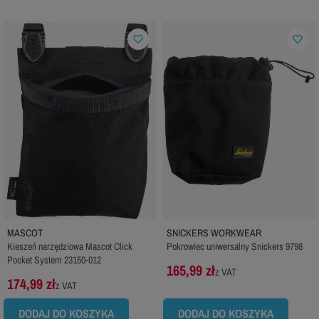
favorite_border
favorite_border
MASCOT
SNICKERS WORKWEAR
Kieszeń narzędziowa Mascot Click
Pokrowiec uniwersalny Snickers 9798
Pocket System 23150-012
165,99 zł
z VAT
174,99 zł
z VAT
DODAJ DO KOSZYKA
DODAJ DO KOSZYKA