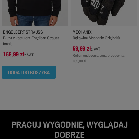
ENGELBERT STRAUSS
MECHANIX
Bluza z kapturem Engelbert Strauss
Rękawice Mechanix Original®
Iconic
59,99 zł
z VAT
159,99 zł
z VAT
Rekomendowana cena producenta:
139,99 zł
DODAJ DO KOSZYKA
PRACUJ WYGODNIE, WYGLĄDAJ
DOBRZE