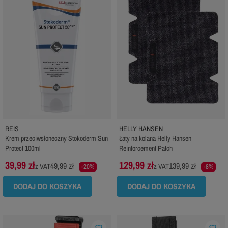
REIS
HELLY HANSEN
Krem przeciwsłoneczny Stokoderm Sun
Łaty na kolana Helly Hansen
Protect 100ml
Reinforcement Patch
39,99 zł
129,99 zł
49,99 zł
139,99 zł
z VAT
z VAT
-20%
-8%
DODAJ DO KOSZYKA
DODAJ DO KOSZYKA
favorite_border
favorite_border