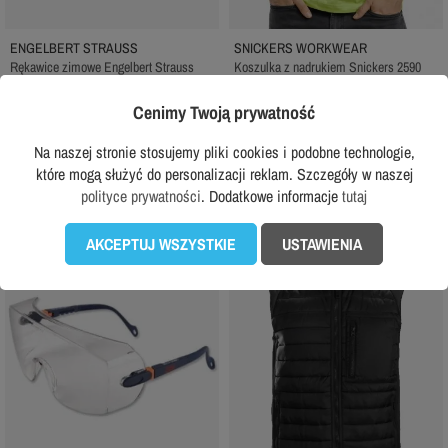
ENGELBERT STRAUSS
SNICKERS WORKWEAR
Rękawice zimowe Engelbert Strauss
Koszulka z nadrukiem Snickers 2590
Comfort Fleece
factory second
Cenimy Twoją prywatność
34,99 zł
61,99 zł
104,99 zł
z VAT
z VAT
-41%
Na naszej stronie stosujemy pliki cookies i podobne technologie,
DODAJ DO KOSZYKA
DODAJ DO KOSZYKA
które mogą służyć do personalizacji reklam. Szczegóły w naszej
polityce prywatności
. Dodatkowe informacje
tutaj
AKCEPTUJ WSZYSTKIE
USTAWIENIA
favorite_border
favorite_border