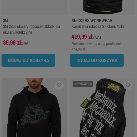
3M
SNICKERS WORKWEAR
3M 2800 okulary robocze nakładki na
Kamizelka robocza Snickers 4512
okulary korekcyjne
419,99 zł
z VAT
39,99 zł
z VAT
Rekomendowana cena producenta:
474,99 zł
DODAJ DO KOSZYKA
DODAJ DO KOSZYKA
WYPRZEDANE
favorite_border
favorite_border