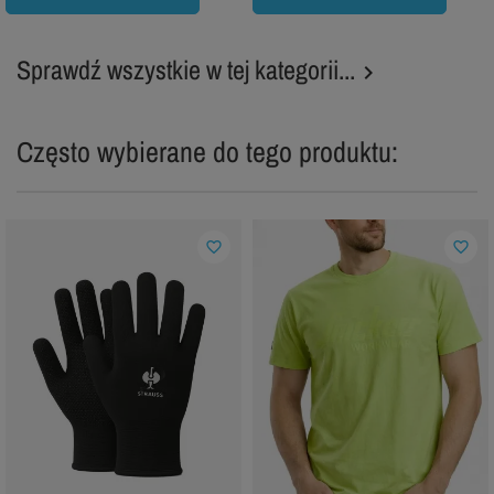
Sprawdź wszystkie w tej kategorii...

Często wybierane do tego produktu:
favorite_border
favorite_border