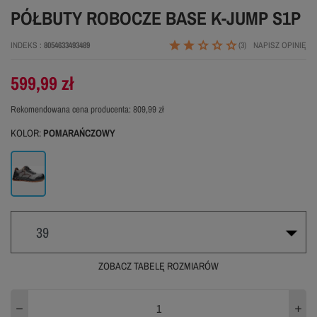
PÓŁBUTY ROBOCZE BASE K-JUMP S1P
INDEKS
8054633493489
(3)
NAPISZ OPINIĘ
599,99 zł
Rekomendowana cena producenta:
809,99 zł
KOLOR:
POMARAŃCZOWY
Pomarańczowy
39
ZOBACZ TABELĘ ROZMIARÓW
40
39
41
WYPRZEDANE