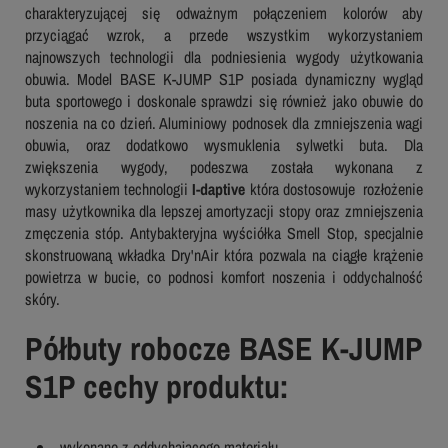
charakteryzującej się odważnym połączeniem kolorów aby
przyciągać wzrok, a przede wszystkim wykorzystaniem
najnowszych technologii dla podniesienia wygody użytkowania
obuwia. Model BASE K-JUMP S1P posiada dynamiczny wygląd
buta sportowego i doskonale sprawdzi się również jako obuwie do
noszenia na co dzień. Aluminiowy podnosek dla zmniejszenia wagi
obuwia, oraz dodatkowo wysmuklenia sylwetki buta. Dla
zwiększenia wygody, podeszwa została wykonana z
wykorzystaniem technologii
I-daptive
która dostosowuje rozłożenie
masy użytkownika dla lepszej amortyzacji stopy oraz zmniejszenia
zmęczenia stóp. Antybakteryjna wyściółka Smell Stop, specjalnie
skonstruowaną wkładka Dry'nAir która pozwala na ciągłe krążenie
powietrza w bucie, co podnosi komfort noszenia i oddychalność
skóry.
Półbuty robocze BASE K-JUMP
S1P cechy produktu:
wykonane z oddychającego materiału,