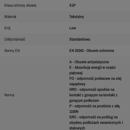
Klasa ochrony obuwia
S1P
Materiał
Tekstylny
Krój
Low
Oddychalność
Standardowa
Normy EN
EN 20345 - Obuwie ochronne
A - Obuwie antystatyczne
E - Absorbcja energii w części
piętowej
FO - odporność podeszew na olej
napędowy
HRO - odporność spodów na
Norma
kontakt z gorącym na kontakt z
gorącym podłożem
P - odporność na przebicie z siłą
1100N
SRC - odporność na poślizg na
obydwu podłożach ceramicznych i
stalowych