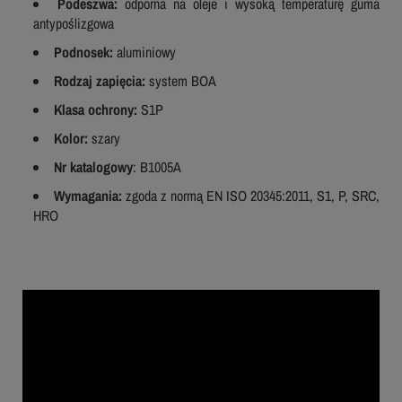
Podeszwa:
odporna na oleje i wysoką temperaturę guma
antypoślizgowa
Podnosek:
aluminiowy
Rodzaj zapięcia:
system BOA
Klasa ochrony:
S1P
Kolor:
szary
Nr katalogowy
: B1005A
Wymagania:
zgoda z normą EN ISO 20345:2011, S1, P, SRC,
HRO