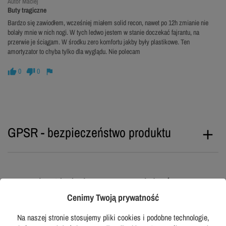
Autor Maciej
Buty tragiczne
Bardzo się zawiodłem, wcześniej miałem solid recon, nawet po 12h zmianie nie
bolały mnie w nich nogi. W tych ledwo jestem w stanie doczekać fajrantu, na
przerwie je ściągam. W środku zero komfortu jakby były plastikowe. Ten
amortyzator to chyba tylko dla wyglądu. Nie polecam
0
0
GPSR - bezpieczeństwo produktu
To może Ci się jeszcze spodobać...
Cenimy Twoją prywatność
Na naszej stronie stosujemy pliki cookies i podobne technologie,