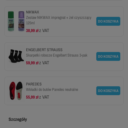
NIKWAX
Zestaw NIKWAX impregnat + żel czyszczący
DO KOSZYKA
125ml
z VAT
38,99 zł
ENGELBERT STRAUSS
Skarpetki robocze Engelbert Strauss 3-pak
DO KOSZYKA
z VAT
59,99 zł
PAREDES
Wkładki do butów Paredes neutralne
DO KOSZYKA
z VAT
55,99 zł
Szczegóły