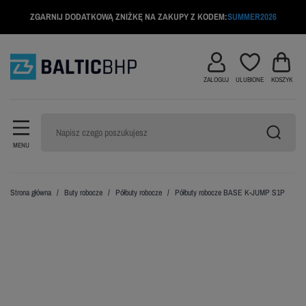
ZGARNIJ DODATKOWĄ ZNIŻKĘ NA ZAKUPY Z KODEM:
SUMMER2026
ZALOGUJ
ULUBIONE
KOSZYK
MENU
Strona główna
Buty robocze
Półbuty robocze
Półbuty robocze BASE K-JUMP S1P