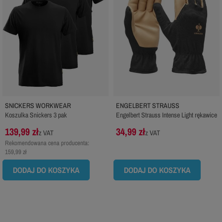
SNICKERS WORKWEAR
ENGELBERT STRAUSS
Koszulka Snickers 3 pak
Engelbert Strauss Intense Light rękawice
139,99 zł
34,99 zł
z VAT
z VAT
Rekomendowana cena producenta:
159,99 zł
DODAJ DO KOSZYKA
DODAJ DO KOSZYKA