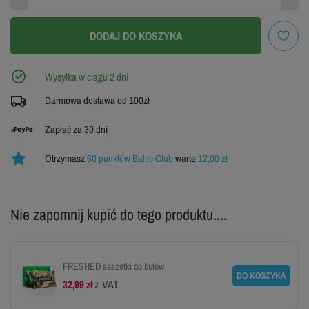
42
43
44
WYPRZEDANE
WYPRZEDANE
DODAJ DO KOSZYKA
45
46
47
Wysyłka w ciągu 2 dni
Darmowa dostawa od 100zł
ZOBACZ TABELĘ ROZMIARÓW
Zapłać za 30 dni
Otrzymasz
60 punktów Baltic Club
warte
12,00 zł
Nie zapomnij kupić do tego produktu....
FRESHED saszetki do butów
DO KOSZYKA
z VAT
32,99 zł