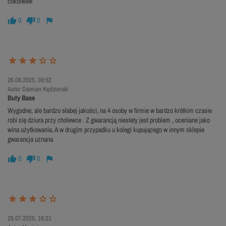
cokolwiek
0
0
26.08.2025, 09:52
Autor Damian Kędzierski
Buty Base
Wygodne, ale bardzo słabej jakości, na 4 osoby w firmie w bardzo krótkim czasie
robi się dziura przy cholewce . Z gwarancją niestety jest problem , oceniane jako
wina użytkowania. A w drugim przypadku u kolegi kupującego w innym sklepie
gwarancja uznana
0
0
26.07.2025, 16:21