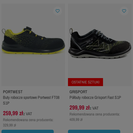
favorite_border
favorite_border
OSTATNIE SZTUKI
PORTWEST
GRISPORT
Buty robocze sportowe Portwest FT08
Półbuty robocze Grisport Fast S1P
S1P
299,99 zł
z VAT
259,99 zł
z VAT
Rekomendowana cena producenta:
409,99 zł
Rekomendowana cena producenta:
329,99 zł