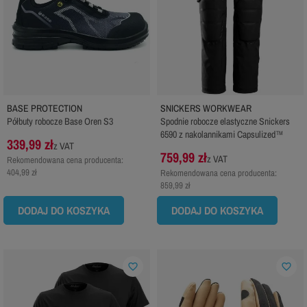
BASE PROTECTION
SNICKERS WORKWEAR
Półbuty robocze Base Oren S3
Spodnie robocze elastyczne Snickers
6590 z nakolannikami Capsulized™
339,99 zł
z VAT
759,99 zł
z VAT
Rekomendowana cena producenta:
404,99 zł
Rekomendowana cena producenta:
859,99 zł
DODAJ DO KOSZYKA
DODAJ DO KOSZYKA
favorite_border
favorite_border