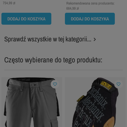
754,99 zł
Rekomendowana cena producenta:
664,99 zł
DODAJ DO KOSZYKA
DODAJ DO KOSZYKA
Sprawdź wszystkie w tej kategorii...

Często wybierane do tego produktu:
favorite_border
favorite_border