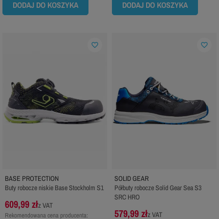
DODAJ DO KOSZYKA
DODAJ DO KOSZYKA
favorite_border
favorite_border
BASE PROTECTION
SOLID GEAR
Buty robocze niskie Base Stockholm S1
Półbuty robocze Solid Gear Sea S3
SRC HRO
609,99 zł
z VAT
579,99 zł
z VAT
Rekomendowana cena producenta: