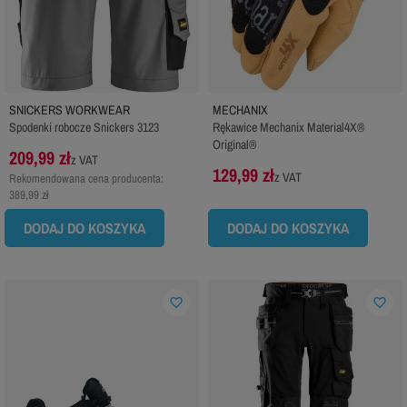
SNICKERS WORKWEAR
MECHANIX
Spodenki robocze Snickers 3123
Rękawice Mechanix Material4X®
Original®
209,99 zł
z VAT
129,99 zł
z VAT
Rekomendowana cena producenta:
389,99 zł
DODAJ DO KOSZYKA
DODAJ DO KOSZYKA
favorite_border
favorite_border