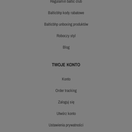
regulamin baltic club
balticbhp kody rabatowe
balticbhp unboxing produktów
roboczy styl
blog
TWOJE KONTO
konto
order tracking
zaloguj się
utwórz konto
ustawienia prywatności