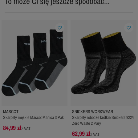
To może Ci się jeszcze spodobać...
favorite_border
favorite_border
MASCOT
SNICKERS WORKWEAR
Skarpety męskie Mascot Manica 3 Pak
Skarpety robocze krótkie Snickers 9224
Zero Waste 2 Pary
84,99 zł
z VAT
62,99 zł
z VAT