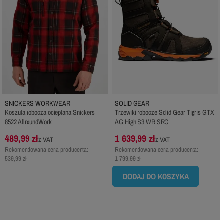
SNICKERS WORKWEAR
SOLID GEAR
Koszula robocza ocieplana Snickers
Trzewiki robocze Solid Gear Tigris GTX
8522 AllroundWork
AG High S3 WR SRC
489,99 zł
1 639,99 zł
z VAT
z VAT
Rekomendowana cena producenta:
Rekomendowana cena producenta:
539,99 zł
1 799,99 zł
DODAJ DO KOSZYKA