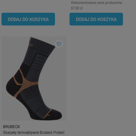
Rekomendowana cena producenta:
67,99 zł
DODAJ DO KOSZYKA
DODAJ DO KOSZYKA
favorite_border
BRUBECK
Skarpety termoaktywne Brubeck Protect