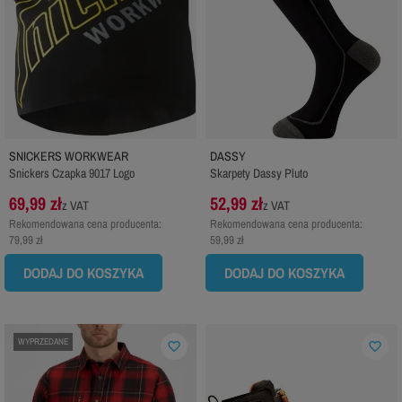
SNICKERS WORKWEAR
DASSY
Snickers Czapka 9017 Logo
Skarpety Dassy Pluto
69,99 zł
52,99 zł
z VAT
z VAT
Rekomendowana cena producenta:
Rekomendowana cena producenta:
79,99 zł
59,99 zł
DODAJ DO KOSZYKA
DODAJ DO KOSZYKA
WYPRZEDANE
favorite_border
favorite_border