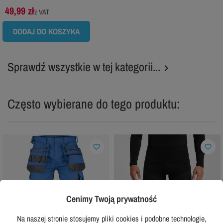
49,99 zł
z VAT
DODAJ DO KOSZYKA
Sprawdź wszystkie w tej kategorii...

Często wybierane do tego produktu:
favorite_border
favorite_border
Cenimy Twoją prywatność
Na naszej stronie stosujemy pliki cookies i podobne technologie,