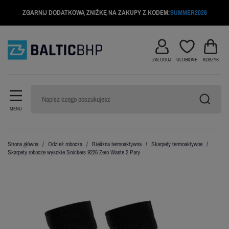
ZGARNIJ DODATKOWĄ ZNIŻKĘ NA ZAKUPY Z KODEM:
SUMMER2026
ZALOGUJ
ULUBIONE
KOSZYK
MENU
Strona główna
Odzież robocza
Bielizna termoaktywna
Skarpety termoaktywne
Skarpety robocze wysokie Snickers 9226 Zero Waste 2 Pary