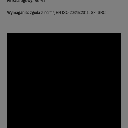
Nr katalogowy
: B0741
Wymagania:
zgoda z normą EN ISO 20345:2011, S3, SRC