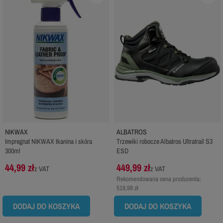
NIKWAX
ALBATROS
Impregnat NIKWAX tkanina i skóra
Trzewiki robocze Albatros Ultratrail S3
300ml
ESD
44,99 zł
449,99 zł
z VAT
z VAT
Rekomendowana cena producenta:
519,99 zł
DODAJ DO KOSZYKA
DODAJ DO KOSZYKA