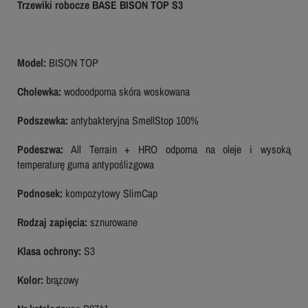
Trzewiki robocze BASE BISON TOP S3
Model:
BISON TOP
Cholewka:
wodoodporna skóra woskowana
Podszewka:
antybakteryjna SmellStop 100%
Podeszwa:
All Terrain + HRO odporna na oleje i wysoką
temperaturę guma antypoślizgowa
Podnosek:
kompozytowy SlimCap
Rodzaj zapięcia:
sznurowane
Klasa ochrony:
S3
Kolor:
brązowy