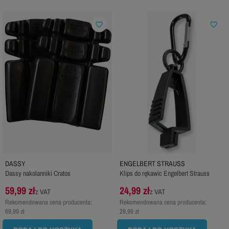
favorite_border
favorite_border
DASSY
ENGELBERT STRAUSS
Dassy nakolanniki Cratos
Klips do rękawic Engelbert Strauss
59,99 zł
24,99 zł
z VAT
z VAT
Rekomendowana cena producenta:
Rekomendowana cena producenta:
69,99 zł
29,99 zł