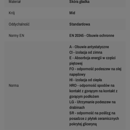
Materiał
Skóra gładka
Krój
Mid
Oddychalność
Standardowa
Normy EN
EN 20345 - Obuwie ochronne
A - Obuwie antystatyczne
CI - izolacja od zimna
E - Absorbcja energii w części
piętowej
FO - odporność podeszew na olej
napędowy
HI - izolacja od ciepła
Norma
HRO - odporność spodów na
kontakt z gorącym na kontakt z
gorącym podłożem
LG - Utrzymanie podeszew na
drabinach
SR - odporność na poślizg na
posadzce z płytek ceramicznych
pokrytej gliceryną