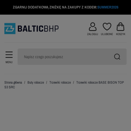
ZGARNIJ DODATKOWĄ ZNIŻKĘ NA ZAKUPY Z KODEM:
SUMMER2026
ZALOGUJ
ULUBIONE
KOSZYK
MENU
Strona główna
Buty robocze
Trzewiki robocze
Trzewiki robocze BASE BISON TOP
S3 SRC