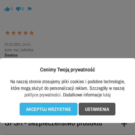
0
0
23.02.2021, 14:41
Autor mat_balticbhp
Świetne
Rewelacyjne wykonanie. Base jak zwykle stanął na wysokości zadania. Dużo
Cenimy Twoją prywatność
miejsca wewnątrz buta, dobry system sznurowania i odporność na uszkodzenia
mechaniczne. Super wyglądają i są bardzo wygodne. Polecam.
Na naszej stronie stosujemy pliki cookies i podobne technologie,
0
0
które mogą służyć do personalizacji reklam. Szczegóły w naszej
polityce prywatności
. Dodatkowe informacje
tutaj
AKCEPTUJ WSZYSTKIE
USTAWIENIA
GPSR - bezpieczeństwo produktu