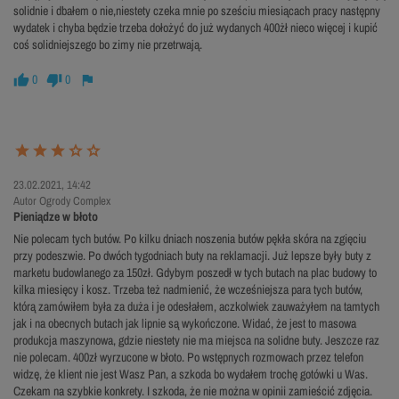
solidnie i dbałem o nie,niestety czeka mnie po sześciu miesiącach pracy następny
wydatek i chyba będzie trzeba dołożyć do już wydanych 400żł nieco więcej i kupić
coś solidniejszego bo zimy nie przetrwają.
0
0
23.02.2021, 14:42
Autor Ogrody Complex
Pieniądze w błoto
Nie polecam tych butów. Po kilku dniach noszenia butów pękła skóra na zgięciu
przy podeszwie. Po dwóch tygodniach buty na reklamacji. Już lepsze były buty z
marketu budowlanego za 150zł. Gdybym poszedł w tych butach na plac budowy to
kilka miesięcy i kosz. Trzeba też nadmienić, że wcześniejsza para tych butów,
którą zamówiłem była za duża i je odesłałem, aczkolwiek zauważyłem na tamtych
jak i na obecnych butach jak lipnie są wykończone. Widać, że jest to masowa
produkcja maszynowa, gdzie niestety nie ma miejsca na solidne buty. Jeszcze raz
nie polecam. 400zł wyrzucone w błoto. Po wstępnych rozmowach przez telefon
widzę, że klient nie jest Wasz Pan, a szkoda bo wydałem trochę gotówki u Was.
Czekam na szybkie konkrety. I szkoda, że nie można w opinii zamieścić zdjęcia.