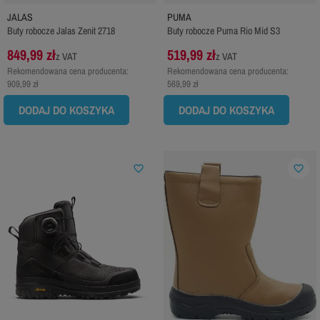
JALAS
PUMA
Buty robocze Jalas Zenit 2718
Buty robocze Puma Rio Mid S3
849,99 zł
519,99 zł
z VAT
z VAT
Rekomendowana cena producenta:
Rekomendowana cena producenta:
909,99 zł
569,99 zł
DODAJ DO KOSZYKA
DODAJ DO KOSZYKA
favorite_border
favorite_border