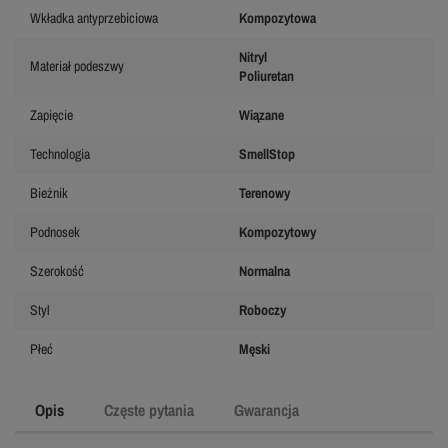
Wkładka antyprzebiciowa
Kompozytowa
Nitryl
Materiał podeszwy
Poliuretan
Zapięcie
Wiązane
Technologia
SmellStop
Bieżnik
Terenowy
Podnosek
Kompozytowy
Szerokość
Normalna
Styl
Roboczy
Płeć
Męski
Opis
Częste pytania
Gwarancja