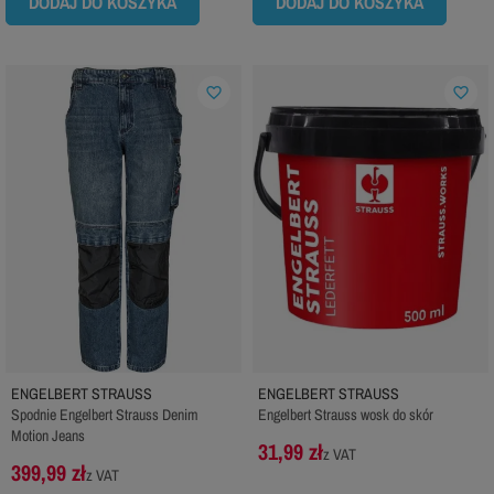
DODAJ DO KOSZYKA
DODAJ DO KOSZYKA
favorite_border
favorite_border
ENGELBERT STRAUSS
ENGELBERT STRAUSS
Spodnie Engelbert Strauss Denim
Engelbert Strauss wosk do skór
Motion Jeans
31,99 zł
z VAT
399,99 zł
z VAT