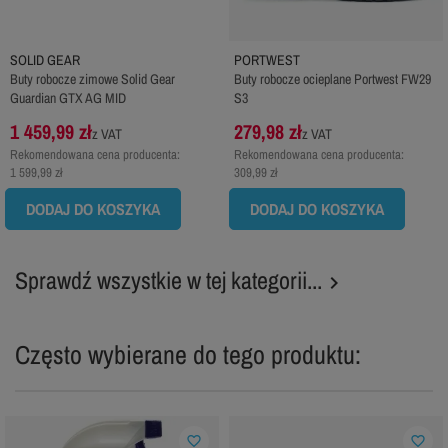
SOLID GEAR
PORTWEST
Buty robocze zimowe Solid Gear
Buty robocze ocieplane Portwest FW29
Guardian GTX AG MID
S3
1 459,99 zł
279,98 zł
z VAT
z VAT
Rekomendowana cena producenta:
Rekomendowana cena producenta:
1 599,99 zł
309,99 zł
DODAJ DO KOSZYKA
DODAJ DO KOSZYKA
Sprawdź wszystkie w tej kategorii...

Często wybierane do tego produktu:
favorite_border
favorite_border