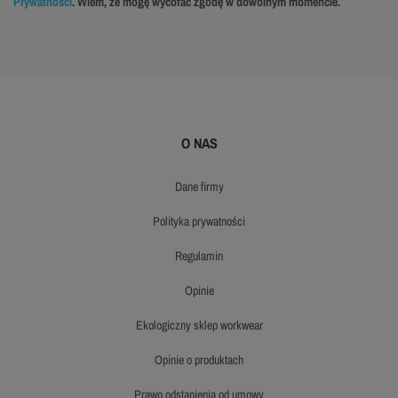
Prywatności
. Wiem, że mogę wycofać zgodę w dowolnym momencie.
O NAS
dane firmy
polityka prywatności
regulamin
opinie
ekologiczny sklep workwear
opinie o produktach
prawo odstąpienia od umowy