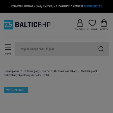
ZGARNIJ DODATKOWĄ ZNIŻKĘ NA ZAKUPY Z KODEM:
SUMMER2026
ZALOGUJ
ULUBIONE
KOSZYK
MENU
Strona główna
Ochrona głowy i twarzy
Akcesoria do kasków
3M GH4 pasek
podbródkowy 3 punktowy do Peltor G3000
WYPRZEDANE