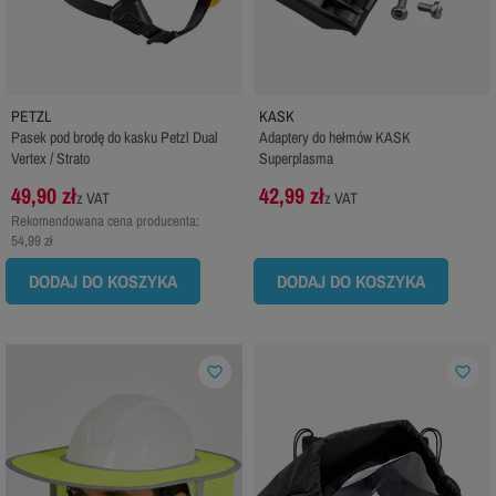
PETZL
KASK
Pasek pod brodę do kasku Petzl Dual
Adaptery do hełmów KASK
Vertex / Strato
Superplasma
49,90 zł
42,99 zł
z VAT
z VAT
Rekomendowana cena producenta:
54,99 zł
DODAJ DO KOSZYKA
DODAJ DO KOSZYKA
favorite_border
favorite_border