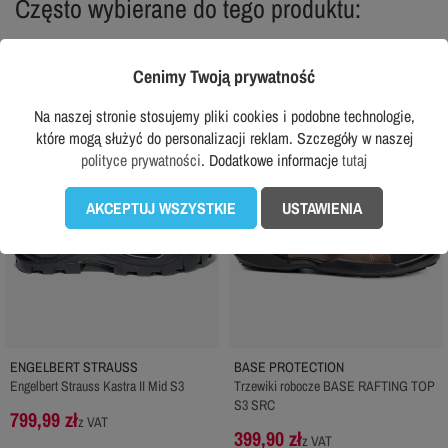
Często wybierane do tego produktu:
Cenimy Twoją prywatność
favorite_border
favorite_border
Na naszej stronie stosujemy pliki cookies i podobne technologie,
które mogą służyć do personalizacji reklam. Szczegóły w naszej
polityce prywatności
. Dodatkowe informacje
tutaj
AKCEPTUJ WSZYSTKIE
USTAWIENIA
ENGELBERT STRAUSS
BASE PROTECTION
Engelbert Strauss Kastra II Mid S3
Trzewiki robocze BASE RAFTING TOP
S3 SRC
799,99 zł
z VAT
399,90 zł
z VAT