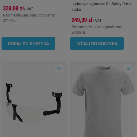
odpinanymi rękawami Sir Safety Driver
339,99 zł
z VAT
Jacket
Rekomendowana cena producenta:
249,99 zł
z VAT
379,99 zł
Rekomendowana cena producenta:
269,99 zł
DODAJ DO KOSZYKA
DODAJ DO KOSZYKA
favorite_border
favorite_border