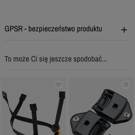
GPSR - bezpieczeństwo produktu
To może Ci się jeszcze spodobać...
favorite_border
favorite_border