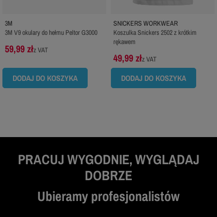
3M
SNICKERS WORKWEAR
3M V9 okulary do hełmu Peltor G3000
Koszulka Snickers 2502 z krótkim
rękawem
59,99 zł
z VAT
49,99 zł
z VAT
DODAJ DO KOSZYKA
DODAJ DO KOSZYKA
PRACUJ WYGODNIE, WYGLĄDAJ
DOBRZE
Ubieramy profesjonalistów