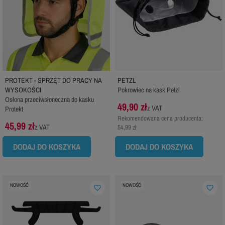
PROTEKT - SPRZĘT DO PRACY NA
PETZL
WYSOKOŚCI
Pokrowiec na kask Petzl
Osłona przeciwsłoneczna do kasku
49,90 zł
z VAT
Protekt
Rekomendowana cena producenta:
45,99 zł
z VAT
54,99 zł
DODAJ DO KOSZYKA
DODAJ DO KOSZYKA
NOWOŚĆ
NOWOŚĆ
favorite_border
favorite_border