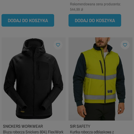
Rekomendowana cena producenta:
544,99 zł
DODAJ DO KOSZYKA
DODAJ DO KOSZYKA
favorite_border
favorite_border
SNICKERS WORKWEAR
SIR SAFETY
Bluza robocza Snickers 8041 FlexiWork
Kurtka robocza odblaskowa z