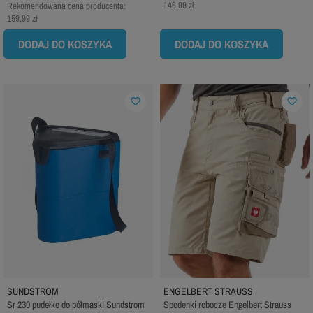
146,99 zł
Rekomendowana cena producenta:
159,99 zł
DODAJ DO KOSZYKA
DODAJ DO KOSZYKA
favorite_border
favorite_border
SUNDSTROM
ENGELBERT STRAUSS
Sr 230 pudełko do półmaski Sundstrom
Spodenki robocze Engelbert Strauss