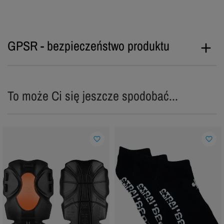
GPSR - bezpieczeństwo produktu
To może Ci się jeszcze spodobać...
favorite_border
favorite_border