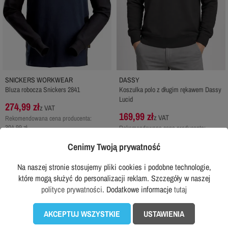
SNICKERS WORKWEAR
DASSY
Bluza robocza Snickers 2841
Koszulka polo z długim rękawem Dassy
Lucid
274,99 zł
z VAT
169,99 zł
z VAT
Rekomendowana cena producenta:
304,99 zł
Rekomendowana cena producenta:
189,99 zł
Cenimy Twoją prywatność
DODAJ DO KOSZYKA
DODAJ DO KOSZYKA
Na naszej stronie stosujemy pliki cookies i podobne technologie,
które mogą służyć do personalizacji reklam. Szczegóły w naszej
polityce prywatności
. Dodatkowe informacje
tutaj
Sprawdź wszystkie w tej kategorii...

AKCEPTUJ WSZYSTKIE
USTAWIENIA