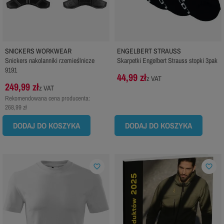
SNICKERS WORKWEAR
ENGELBERT STRAUSS
Snickers nakolanniki rzemieślnicze
Skarpetki Engelbert Strauss stopki 3pak
9191
44,99 zł
z VAT
249,99 zł
z VAT
Rekomendowana cena producenta:
268,99 zł
DODAJ DO KOSZYKA
DODAJ DO KOSZYKA
favorite_border
favorite_border