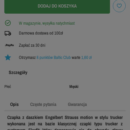
DODAJ DO KOSZYKA
W magazynie, wysyłka natychmiast
Darmowa dostawa od 100zł
Zapłać za 30 dni
Otrzymasz
8 punktów Baltic Club
warte
1,60 zł
Szczegóły
Płeć
Męski
Opis
Częste pytania
Gwarancja
Czapka z daszkiem Engelbert Strauss motion w stylu trucker
wykonana jest na bazie klasycznej czapki typu trucker z
systemem Flexfit który dopasowuje się do obwodu głowy