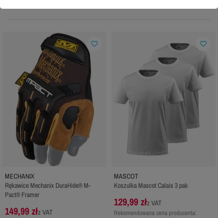
Często wybierane do tego produktu:
favorite_border
favorite_border
MECHANIX
MASCOT
Rękawice Mechanix DuraHide® M-
Koszulka Mascot Calais 3 pak
Pact® Framer
129,99 zł
z VAT
149,99 zł
z VAT
Rekomendowana cena producenta: