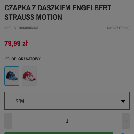
CZAPKA Z DASZKIEM ENGELBERT
STRAUSS MOTION
INDEKS
5906109063838
NAPISZ OPINIĘ
79,99 zł
KOLOR:
GRANATOWY
Granatowy
Czerwony
S/M
S/M
L/XL