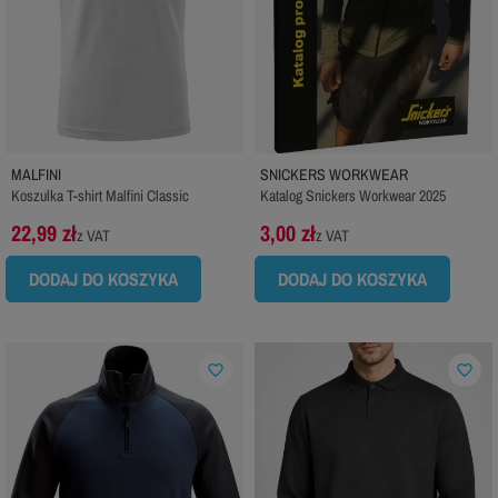
MALFINI
SNICKERS WORKWEAR
Koszulka T-shirt Malfini Classic
Katalog Snickers Workwear 2025
22,99 zł
3,00 zł
z VAT
z VAT
DODAJ DO KOSZYKA
DODAJ DO KOSZYKA
favorite_border
favorite_border