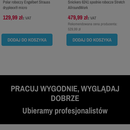
Polar roboczy Engelbert Strauss
Snickers 6241 spodnie robocze Stretch
dryplexx® micro
AllroundWork
129,99 zł
479,99 zł
z VAT
z VAT
Rekomendowana cena producenta:
529,99 zł
DODAJ DO KOSZYKA
DODAJ DO KOSZYKA
PRACUJ WYGODNIE, WYGLĄDAJ
DOBRZE
Ubieramy profesjonalistów