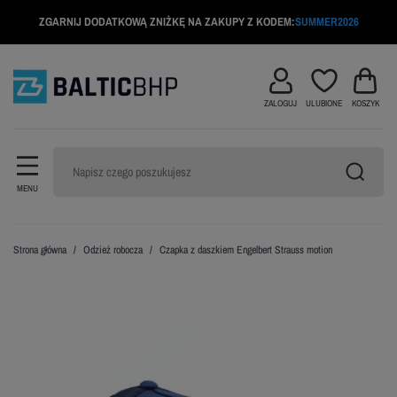
ZGARNIJ DODATKOWĄ ZNIŻKĘ NA ZAKUPY Z KODEM:
SUMMER2026
ZALOGUJ
ULUBIONE
KOSZYK
MENU
Strona główna
Odzież robocza
Czapka z daszkiem Engelbert Strauss motion