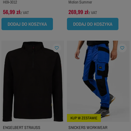
H09-3012
Motion Summer
56,99 zł
269,99 zł
z VAT
z VAT
DODAJ DO KOSZYKA
DODAJ DO KOSZYKA
favorite_border
favorite_border
KUP W ZESTAWIE
ENGELBERT STRAUSS
SNICKERS WORKWEAR