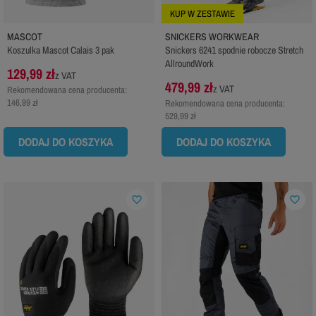
KUP W ZESTAWIE
MASCOT
SNICKERS WORKWEAR
Koszulka Mascot Calais 3 pak
Snickers 6241 spodnie robocze Stretch
AllroundWork
129,99 zł
z VAT
479,99 zł
z VAT
Rekomendowana cena producenta:
146,99 zł
Rekomendowana cena producenta:
529,99 zł
DODAJ DO KOSZYKA
DODAJ DO KOSZYKA
favorite_border
favorite_border