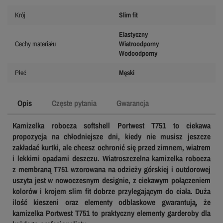
Krój
Slim fit
Elastyczny
Cechy materiału
Wiatroodporny
Wodoodporny
Płeć
Męski
Opis
Częste pytania
Gwarancja
Kamizelka robocza softshell Portwest T751 to ciekawa
propozycja na chłodniejsze dni, kiedy nie musisz jeszcze
zakładać kurtki, ale chcesz ochronić się przed zimnem, wiatrem
i lekkimi opadami deszczu. Wiatroszczelna kamizelka robocza
z membraną T751 wzorowana na odzieży górskiej i outdorowej
uszyta jest w nowoczesnym designie, z ciekawym połączeniem
kolorów i krojem slim fit dobrze przylegającym do ciała. Duża
ilość kieszeni oraz elementy odblaskowe gwarantują, że
kamizelka Portwest T751 to praktyczny elementy garderoby dla