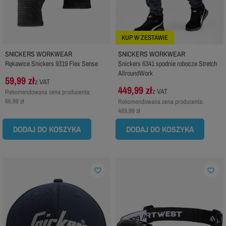
KUP W ZESTAWIE
SNICKERS WORKWEAR
SNICKERS WORKWEAR
Rękawice Snickers 9319 Flex Sense
Snickers 6341 spodnie robocze Stretch
AllroundWork
59,99 zł
z VAT
449,99 zł
z VAT
Rekomendowana cena producenta:
66,99 zł
Rekomendowana cena producenta:
489,99 zł
DODAJ DO KOSZYKA
DODAJ DO KOSZYKA
favorite_border
favorite_border