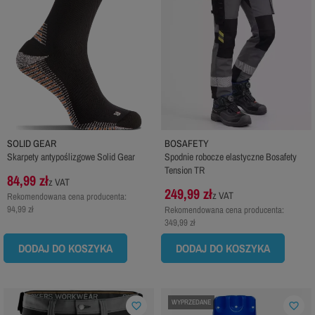
SOLID GEAR
BOSAFETY
Skarpety antypoślizgowe Solid Gear
Spodnie robocze elastyczne Bosafety
Tension TR
84,99 zł
z VAT
249,99 zł
z VAT
Rekomendowana cena producenta:
94,99 zł
Rekomendowana cena producenta:
349,99 zł
DODAJ DO KOSZYKA
DODAJ DO KOSZYKA
WYPRZEDANE
favorite_border
favorite_border