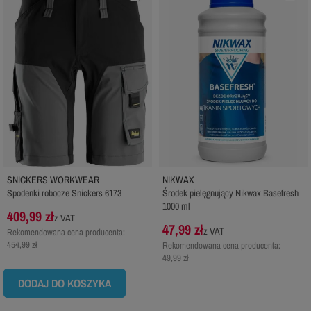
SNICKERS WORKWEAR
NIKWAX
Spodenki robocze Snickers 6173
Środek pielęgnujący Nikwax Basefresh
1000 ml
409,99 zł
z VAT
47,99 zł
z VAT
Rekomendowana cena producenta:
454,99 zł
Rekomendowana cena producenta:
49,99 zł
DODAJ DO KOSZYKA