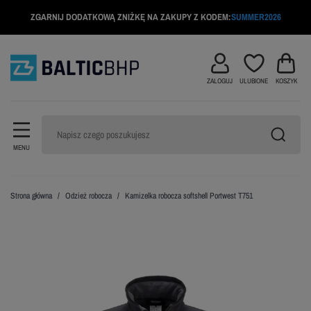
ZGARNIJ DODATKOWĄ ZNIŻKĘ NA ZAKUPY Z KODEM:
SUMMER2026
ZALOGUJ
ULUBIONE
KOSZYK
MENU
Strona główna
Odzież robocza
Kamizelka robocza softshell Portwest T751