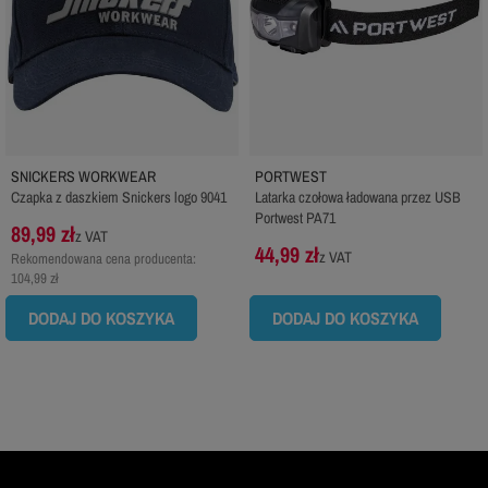
SNICKERS WORKWEAR
PORTWEST
Czapka z daszkiem Snickers logo 9041
Latarka czołowa ładowana przez USB
Portwest PA71
89,99 zł
z VAT
44,99 zł
z VAT
Rekomendowana cena producenta:
104,99 zł
DODAJ DO KOSZYKA
DODAJ DO KOSZYKA