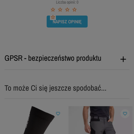
Liczba opinii: 0
NAPISZ OPINIĘ
GPSR - bezpieczeństwo produktu
To może Ci się jeszcze spodobać...
favorite_border
favorite_border