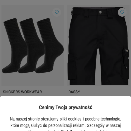
favorite_border
favorite_border
SNICKERS WORKWEAR
DASSY
Skarpety Snickers 9214 3 PAK
Spodenki robocze Dassy Bari
68,99 zł
144,99 zł
Cenimy Twoją prywatność
z VAT
z VAT
Rekomendowana cena producenta:
Rekomendowana cena producenta:
Na naszej stronie stosujemy pliki cookies i podobne technologie,
71,99 zł
164,99 zł
które mogą służyć do personalizacji reklam. Szczegóły w naszej
DODAJ DO KOSZYKA
DODAJ DO KOSZYKA