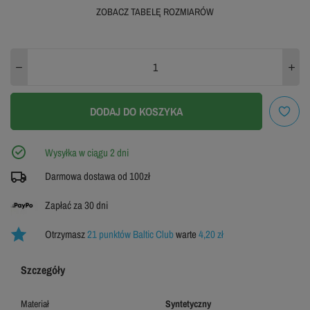
ZOBACZ TABELĘ ROZMIARÓW
S
M
L
WYPRZEDANE
WYPRZEDANE
WYPRZEDANE
XL
3XL
XXL
WYPRZEDANE
WYPRZEDANE
DODAJ DO KOSZYKA
ZOBACZ TABELĘ ROZMIARÓW
Wysyłka w ciągu 2 dni
Darmowa dostawa od 100zł
Zapłać za 30 dni
Otrzymasz
21 punktów Baltic Club
warte
4,20 zł
Szczegóły
Materiał
Syntetyczny