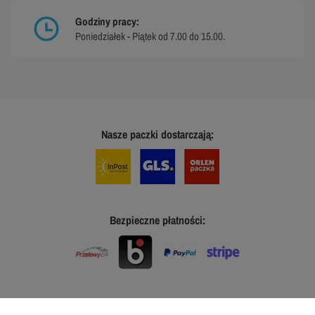
Godziny pracy:
Poniedziałek - Piątek od 7.00 do 15.00.
Nasze paczki dostarczają:
Bezpieczne płatności: