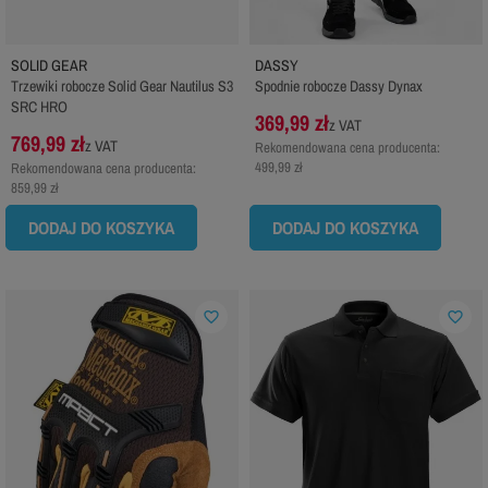
SOLID GEAR
DASSY
Trzewiki robocze Solid Gear Nautilus S3
Spodnie robocze Dassy Dynax
SRC HRO
369,99 zł
z VAT
769,99 zł
z VAT
Rekomendowana cena producenta:
499,99 zł
Rekomendowana cena producenta:
859,99 zł
DODAJ DO KOSZYKA
DODAJ DO KOSZYKA
favorite_border
favorite_border