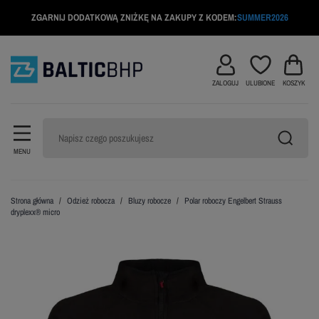
ZGARNIJ DODATKOWĄ ZNIŻKĘ NA ZAKUPY Z KODEM:
SUMMER2026
ZALOGUJ
ULUBIONE
KOSZYK
MENU
Strona główna
Odzież robocza
Bluzy robocze
Polar roboczy Engelbert Strauss
dryplexx® micro